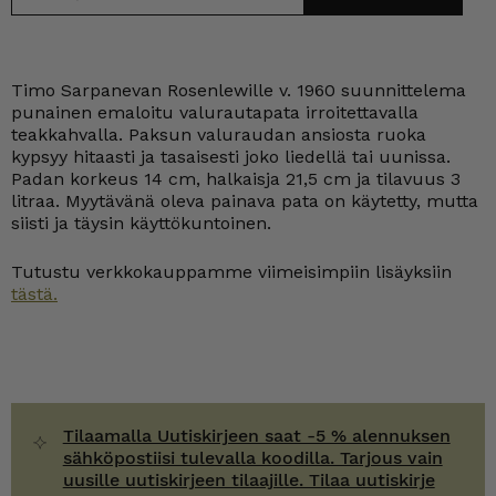
Timo Sarpanevan Rosenlewille v. 1960 suunnittelema
punainen emaloitu valurautapata irroitettavalla
teakkahvalla. Paksun valuraudan ansiosta ruoka
kypsyy hitaasti ja tasaisesti joko liedellä tai uunissa.
Padan korkeus 14 cm, halkaisja 21,5 cm ja tilavuus 3
litraa. Myytävänä oleva painava pata on käytetty, mutta
siisti ja täysin käyttökuntoinen.
Tutustu verkkokauppamme viimeisimpiin lisäyksiin
tästä.
Tilaamalla Uutiskirjeen saat -5 % alennuksen
sähköpostiisi tulevalla koodilla. Tarjous vain
uusille uutiskirjeen tilaajille. Tilaa uutiskirje