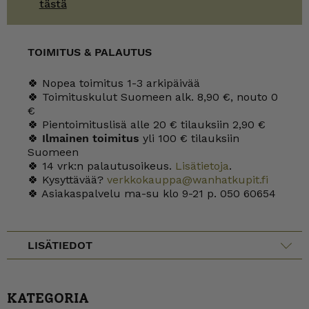
tästä
TOIMITUS & PALAUTUS
🍀 Nopea toimitus 1-3 arkipäivää
🍀 Toimituskulut Suomeen alk. 8,90 €, nouto 0
€
🍀 Pientoimituslisä alle 20 € tilauksiin 2,90 €
🍀
Ilmainen toimitus
yli 100 € tilauksiin
Suomeen
🍀 14 vrk:n palautusoikeus.
Lisätietoja
.
🍀 Kysyttävää?
verkkokauppa@wanhatkupit.fi
🍀 Asiakaspalvelu ma-su klo 9-21 p. 050 60654
LISÄTIEDOT
KATEGORIA