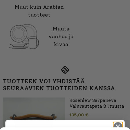
Muut kuin Arabian
tuotteet
Muuta
vanhaa ja
kivaa
TUOTTEEN VOI YHDISTÄÄ
SEURAAVIEN TUOTTEIDEN KANSSA
Rosenlew Sarpaneva
Valurautapata 3 l musta
135,00
€