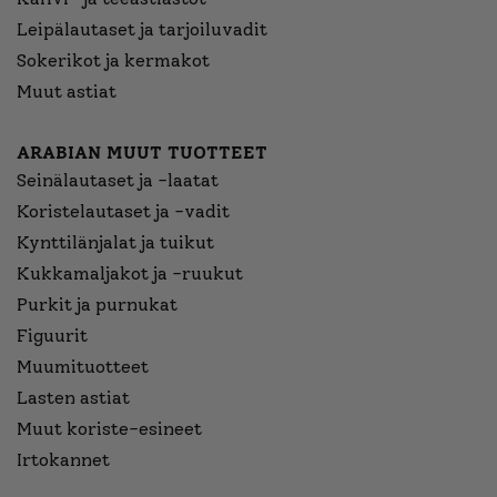
Leipälautaset ja tarjoiluvadit
Sokerikot ja kermakot
Muut astiat
ARABIAN MUUT TUOTTEET
Seinälautaset ja -laatat
Koristelautaset ja -vadit
Kynttilänjalat ja tuikut
Kukkamaljakot ja -ruukut
Purkit ja purnukat
Figuurit
Muumituotteet
Lasten astiat
Muut koriste-esineet
Irtokannet