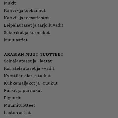
Mukit
Kahvi- ja teekannut
Kahvi- ja teeastiastot
Leipälautaset ja tarjoiluvadit
Sokerikot ja kermakot
Muut astiat
ARABIAN MUUT TUOTTEET
Seinälautaset ja -laatat
Koristelautaset ja -vadit
Kynttilänjalat ja tuikut
Kukkamaljakot ja -ruukut
Purkit ja purnukat
Figuurit
Muumituotteet
Lasten astiat