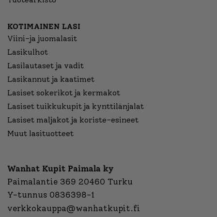
KOTIMAINEN LASI
Viini-ja juomalasit
Lasikulhot
Lasilautaset ja vadit
Lasikannut ja kaatimet
Lasiset sokerikot ja kermakot
Lasiset tuikkukupit ja kynttilänjalat
Lasiset maljakot ja koriste-esineet
Muut lasituotteet
Wanhat Kupit Paimala ky
Paimalantie 369 20460 Turku
Y-tunnus 0836398-1
verkkokauppa@wanhatkupit.fi