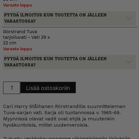
Varasto loppu
PYYDÄ ILMOITUS KUN TUOTETTA ON JÄLLEEN
VARASTOSSA?
Rörstrand Tuva
tarjoiluvati – Vati 29 x
22 cm
Varasto loppu
PYYDÄ ILMOITUS KUN TUOTETTA ON JÄLLEEN
VARASTOSSA?
Rörstrand
Lisää ostoskoriin
Tuva
tarjoiluvati
määrä
Carl Harry Stålhanen Rörstrandille suunnitteleman
Tuva-sarjan vati. Sarja oli tuotannossa v. 1965-69.
Myynnissä olevat vadit ovat ehjiä ja muutenkin
hyväkuntoisia, miltei uudenveroisia.
Tutustu verkkokauppamme viisimeisimpiin lisäyksiin