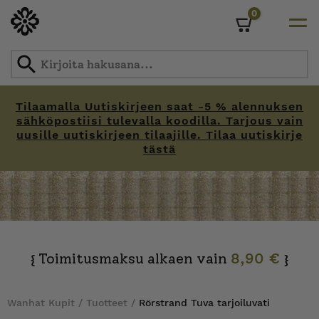
0
Cart
Tilaamalla Uutiskirjeen saat -5 % alennuksen
sähköpostiisi tulevalla koodilla. Tarjous vain
uusille uutiskirjeen tilaajille. Tilaa uutiskirje
tästä
Skip
to
content
Toimitusmaksu alkaen vain
8,90 €
{
}
Wanhat Kupit
/
Tuotteet
/
Rörstrand Tuva tarjoiluvati