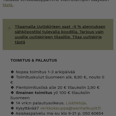
tästä.
Tilaamalla Uutiskirjeen saat -5 % alennuksen
sähköpostiisi tulevalla koodilla. Tarjous vain
uusille uutiskirjeen tilaajille. Tilaa uutiskirje
tästä
TOIMITUS & PALAUTUS
🍀 Nopea toimitus 1-3 arkipäivää
🍀 Toimituskulut Suomeen alk. 8,90 €, nouto 0
€
🍀 Pientoimituslisä alle 20 € tilauksiin 2,90 €
🍀
Ilmainen toimitus
yli 100 € tilauksiin
Suomeen
🍀 14 vrk:n palautusoikeus.
Lisätietoja
.
🍀 Kysyttävää?
verkkokauppa@wanhatkupit.fi
🍀 Asiakaspalvelu ma-su klo 9-21 p. 050 60654