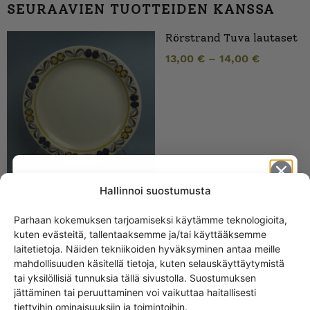
SEURAAVIEN TUOTTEIDEN KANSSA
Rörstrand Tuva lautaset
13,00
€
–
14,00
€
Hallinnoi suostumusta
Parhaan kokemuksen tarjoamiseksi käytämme teknologioita,
kuten evästeitä, tallentaaksemme ja/tai käyttääksemme
Get -5%
SAMANKALTAISET TUOTTEET
laitetietoja. Näiden tekniikoiden hyväksyminen antaa meille
off?
mahdollisuuden käsitellä tietoja, kuten selauskäyttäytymistä
Rörstrand Irene lautanen
tai yksilöllisiä tunnuksia tällä sivustolla. Suostumuksen
18 cm
jättäminen tai peruuttaminen voi vaikuttaa haitallisesti
Yes! I want the discount
tiettyihin ominaisuuksiin ja toimintoihin.