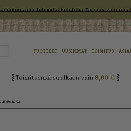
hköpostiisi tulevalla koodilla. Tarjous vain uusille
TUOTTEET
UUSIMMAT
TOIMITUS
ASIA
{
}
Toimitusmaksu alkaen vain
8,90 €
uunivuoka