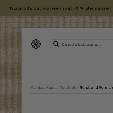
Tilaamalla Uutiskirjeen saat -5 % alennuksen sä
Skip
to
content
Wanhat Kupit
/
Tuotteet
/
Rörstrand Forma 