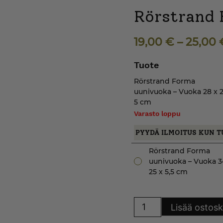
Rörstrand 
19,00
€
–
25,00
Tuote
Rörstrand Forma
uunivuoka – Vuoka 28 x 2
5 cm
Varasto loppu
PYYDÄ ILMOITUS KUN T
Rörstrand Forma
uunivuoka – Vuoka 34
25 x 5,5 cm
Rörstrand
Lisää ostosk
Forma
uunivuoka
määrä