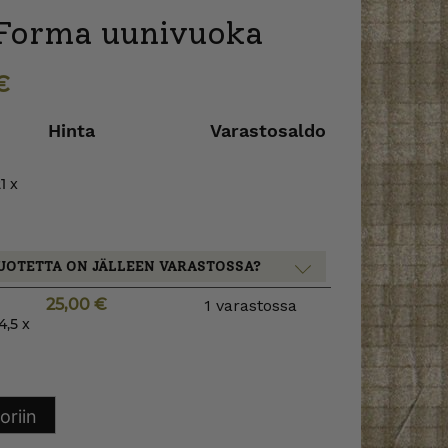
Forma uunivuoka
€
Hinta
Varastosaldo
1 x
UOTETTA ON JÄLLEEN VARASTOSSA?
25,00
€
1 varastossa
,5 x
oriin