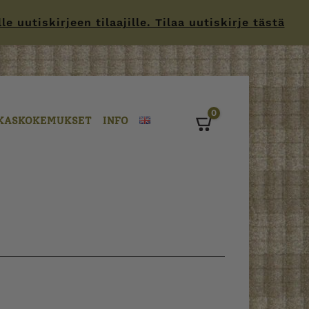
 uutiskirjeen tilaajille. Tilaa uutiskirje tästä
0
KASKOKEMUKSET
INFO
Cart