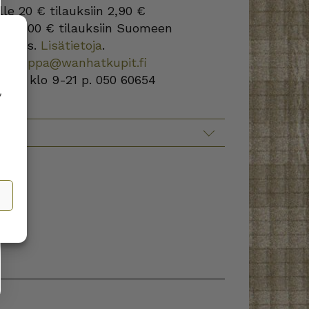
lle 20 € tilauksiin 2,90 €
s
yli 100 € tilauksiin Suomeen
oikeus.
Lisätietoja
.
kokauppa@wanhatkupit.fi
a-su klo 9-21 p. 050 60654
,