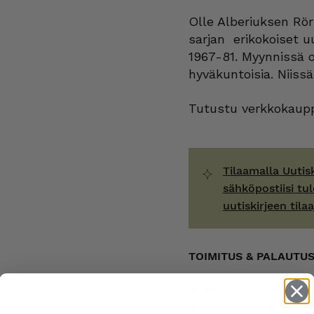
Olle Alberiuksen Rö
sarjan erikokoiset uu
1967-81. Myynnissä o
hyväkuntoisia. Niissä
Tutustu verkkokaupp
Tilaamalla Uutis
sähköpostiisi tul
uutiskirjeen tilaa
TOIMITUS & PALAUTU
🍀 Nopea toimitus 1-
🍀 Toimituskulut Su