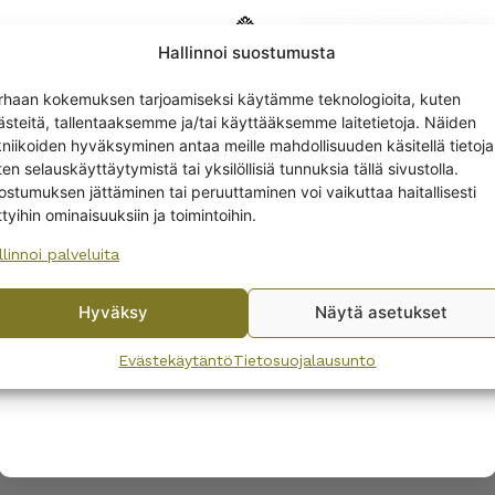
🍀 Pientoimituslisä a
🍀
Ilmainen toimitu
Hallinnoi suostumusta
🍀 14 vrk:n palautus
Get -5%
🍀 Kysyttävää?
verk
rhaan kokemuksen tarjoamiseksi käytämme teknologioita, kuten
off?
ästeitä, tallentaaksemme ja/tai käyttääksemme laitetietoja. Näiden
🍀 Asiakaspalvelu m
kniikoiden hyväksyminen antaa meille mahdollisuuden käsitellä tietoja
en selauskäyttäytymistä tai yksilöllisiä tunnuksia tällä sivustolla.
Yes! I want the discount
ostumuksen jättäminen tai peruuttaminen voi vaikuttaa haitallisesti
LISÄTIEDOT
ttyihin ominaisuuksiin ja toimintoihin.
llinnoi palveluita
No, I’ll pay full price
Hyväksy
Näytä asetukset
By subscribing to the newsletter, you consent to receiving messages from
Wanhojen kuppien and confirm that you have read and accepted
the
Evästekäytäntö
Tietosuojalausunto
privacy policy.