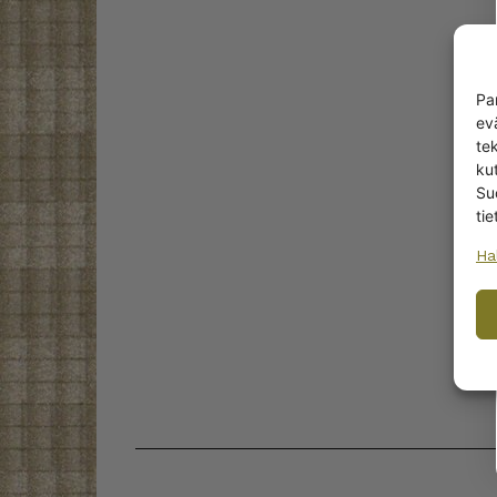
Pa
ev
te
kut
Su
tie
Ha