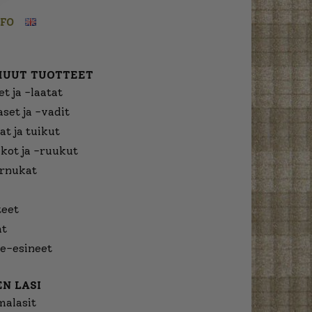
NFO
MUUT TUOTTEET
t ja -laatat
aset ja -vadit
at ja tuikut
kot ja -ruukut
urnukat
eet
at
e-esineet
N LASI
malasit