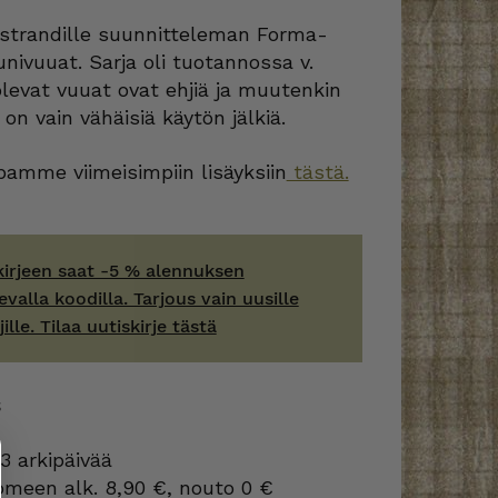
rstrandille suunnitteleman Forma-
nivuuat. Sarja oli tuotannossa v.
levat vuuat ovat ehjiä ja muutenkin
 on vain vähäisiä käytön jälkiä.
amme viimeisimpiin lisäyksiin
tästä.
kirjeen saat -5 % alennuksen
evalla koodilla. Tarjous vain uusille
jille. Tilaa uutiskirje tästä
S
3 arkipäivää
omeen alk. 8,90 €, nouto 0 €