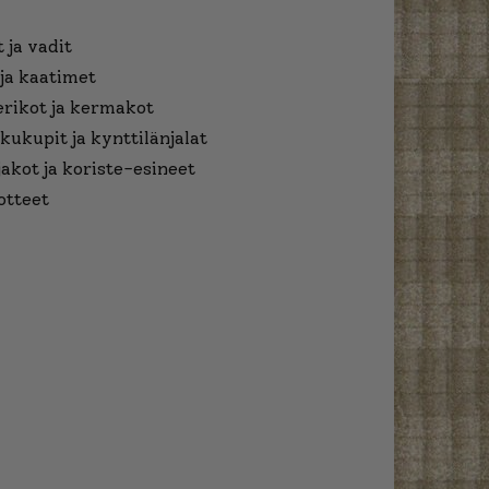
 ja vadit
ja kaatimet
erikot ja kermakot
kukupit ja kynttilänjalat
jakot ja koriste-esineet
otteet