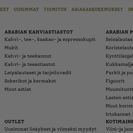
EET
UUSIMMAT
TOIMITUS
ASIAKASKOKEMUKSET
I
ARABIAN KAHVIASTIASTOT
ARABIAN 
Kahvi-, tee-, kaakao- ja espressokupit
Seinälautase
Mukit
Koristelaut
Kahvi- ja teekannut
Kynttilänjal
Kahvi- ja teeastiastot
Kukkamalja
Leipälautaset ja tarjoiluvadit
Purkit ja p
Sokerikot ja kermakot
Figuurit
Muut astiat
Muumituott
Lasten asti
Muut korist
Irtokannet
OUTLET
KOTIMAINE
Uusimmat lisäykset ja viimeksi myydyt
Viini-ja juo