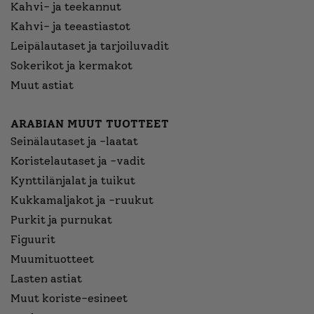
Kahvi- ja teekannut
Kahvi- ja teeastiastot
Leipälautaset ja tarjoiluvadit
Sokerikot ja kermakot
Muut astiat
ARABIAN MUUT TUOTTEET
Seinälautaset ja -laatat
Koristelautaset ja -vadit
Kynttilänjalat ja tuikut
Kukkamaljakot ja -ruukut
Purkit ja purnukat
Figuurit
Muumituotteet
Lasten astiat
Muut koriste-esineet