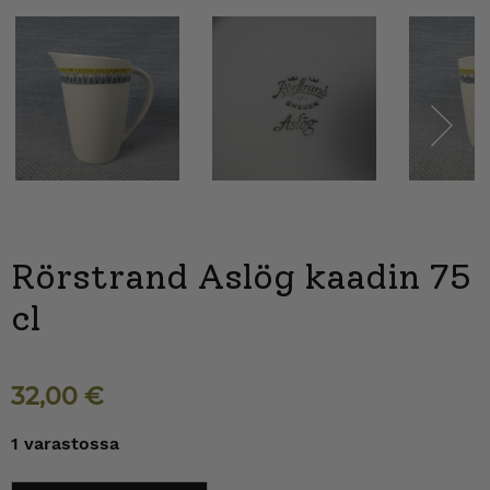
Next
Rörstrand Aslög kaadin 75
cl
32,00
€
1 varastossa
Rörstrand