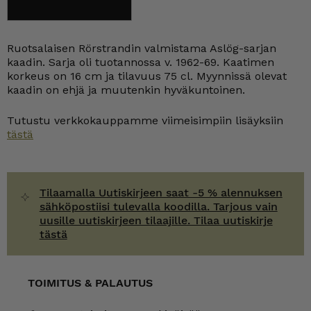
Lisää ostoskoriin
Aslög
kaadin
75
cl
Ruotsalaisen Rörstrandin valmistama Aslög-sarjan
määrä
kaadin. Sarja oli tuotannossa v. 1962-69. Kaatimen
korkeus on 16 cm ja tilavuus 75 cl. Myynnissä olevat
kaadin on ehjä ja muutenkin hyväkuntoinen.
Tutustu verkkokauppamme viimeisimpiin lisäyksiin
tästä
Tilaamalla Uutiskirjeen saat -5 % alennuksen
sähköpostiisi tulevalla koodilla. Tarjous vain
uusille uutiskirjeen tilaajille. Tilaa uutiskirje
tästä
TOIMITUS & PALAUTUS