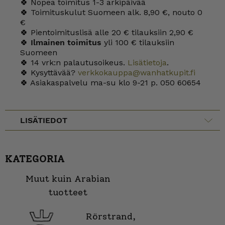
🍀 Nopea toimitus 1-3 arkipäivää
🍀 Toimituskulut Suomeen alk. 8,90 €, nouto 0
€
🍀 Pientoimituslisä alle 20 € tilauksiin 2,90 €
🍀
Ilmainen toimitus
yli 100 € tilauksiin
Suomeen
🍀 14 vrk:n palautusoikeus.
Lisätietoja
.
🍀 Kysyttävää?
verkkokauppa@wanhatkupit.fi
🍀 Asiakaspalvelu ma-su klo 9-21 p. 050 60654
LISÄTIEDOT
KATEGORIA
Muut kuin Arabian
tuotteet
Rörstrand,