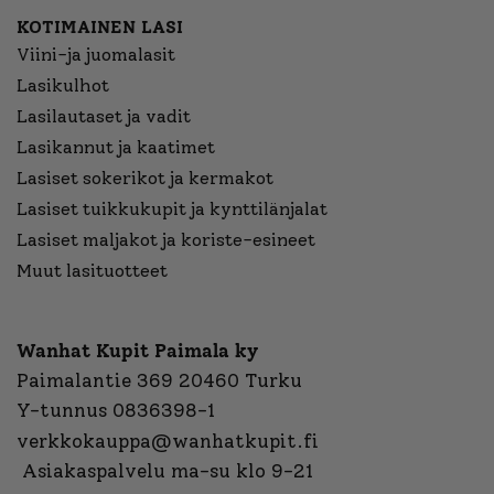
KOTIMAINEN LASI
Viini-ja juomalasit
Lasikulhot
Lasilautaset ja vadit
Lasikannut ja kaatimet
Lasiset sokerikot ja kermakot
Lasiset tuikkukupit ja kynttilänjalat
Lasiset maljakot ja koriste-esineet
Muut lasituotteet
Wanhat Kupit Paimala ky
Paimalantie 369 20460 Turku
Y-tunnus 0836398-1
verkkokauppa@wanhatkupit.fi
Asiakaspalvelu ma-su klo 9-21