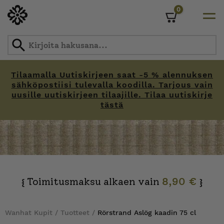
0
Cart
Tilaamalla Uutiskirjeen saat -5 % alennuksen
sähköpostiisi tulevalla koodilla. Tarjous vain
uusille uutiskirjeen tilaajille. Tilaa uutiskirje
tästä
Skip
to
content
Toimitusmaksu alkaen vain
8,90 €
{
}
Wanhat Kupit
/
Tuotteet
/
Rörstrand Aslög kaadin 75 cl