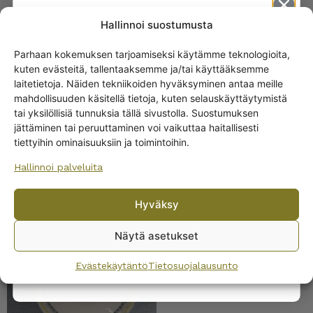
Hallinnoi suostumusta
Rörstrand Aslög
tarjoiluvadit ja kulhot
Parhaan kokemuksen tarjoamiseksi käytämme teknologioita,
15,00
€
–
24,00
€
kuten evästeitä, tallentaaksemme ja/tai käyttääksemme
Get -5%
laitetietoja. Näiden tekniikoiden hyväksyminen antaa meille
off?
mahdollisuuden käsitellä tietoja, kuten selauskäyttäytymistä
tai yksilöllisiä tunnuksia tällä sivustolla. Suostumuksen
jättäminen tai peruuttaminen voi vaikuttaa haitallisesti
Yes! I want the discount
tiettyihin ominaisuuksiin ja toimintoihin.
Hallinnoi palveluita
No, I’ll pay full price
Hyväksy
Rörstrand Aslög lautaset
By subscribing to the newsletter, you consent to receiving messages from
Wanhojen kuppien and confirm that you have read and accepted
the
10,00
€
–
14,00
€
Näytä asetukset
privacy policy.
Evästekäytäntö
Tietosuojalausunto