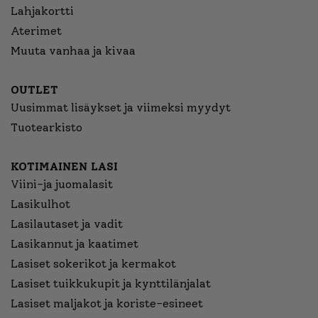
Lahjakortti
Aterimet
Muuta vanhaa ja kivaa
OUTLET
Uusimmat lisäykset ja viimeksi myydyt
Tuotearkisto
KOTIMAINEN LASI
Viini-ja juomalasit
Lasikulhot
Lasilautaset ja vadit
Lasikannut ja kaatimet
Lasiset sokerikot ja kermakot
Lasiset tuikkukupit ja kynttilänjalat
Lasiset maljakot ja koriste-esineet