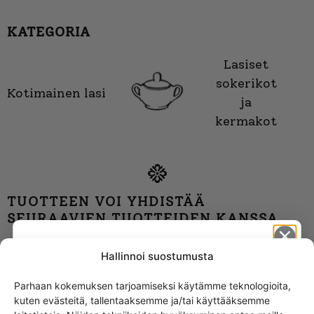
KATEGORIA
Lasiset
sokerikot
Kotimainen lasi
ja
kermakot
TUOTTEEN VOI YHDISTÄÄ
SEURAAVIEN TUOTTEIDEN KANSSA
Riihimäki Polar maljakko
Hallinnoi suostumusta
Parhaan kokemuksen tarjoamiseksi käytämme teknologioita,
kuten evästeitä, tallentaaksemme ja/tai käyttääksemme
Get -5%