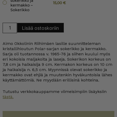
sokerikko ja
15,00
€
kermakko –
Sokerikko
Riihimäki
Lisää ostoskoriin
Polar
sokerikko
ja
kermakko
Aimo Okkolinin Riihimäen lasille suunnitteleman
määrä
kristallihioutun Polar-sarjan sokerikko ja kermakko.
Sarja oli tuotannossa v. 1965-76 ja siihen kuului myös
eri kokoisia maljakoita ja laseja. Sokerikon korkeus on
7,8 cm ja halkaisija 9 cm. Kermakon korkeus on 10 cm
ja halkaisija n. 6,5 cm. Myynnissä olevat sokerikko ja
kermakko ovat ehjiä ja muutenkin hyväkuntoisia lähes
käyttämättömiä. Ne myydään erillisinä kohteina.
Tutustu verkkokauppamme viimeisimpiin lisäyksiin
tästä.