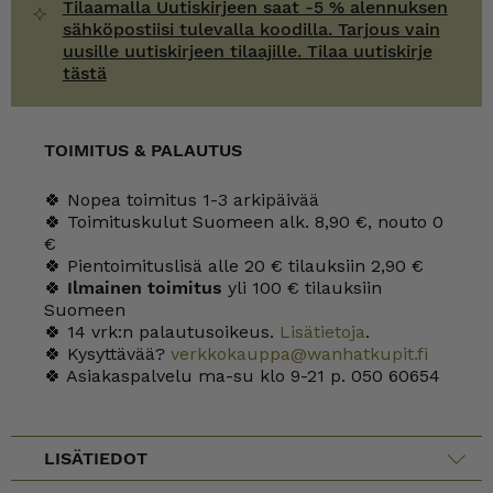
Tilaamalla Uutiskirjeen saat -5 % alennuksen
sähköpostiisi tulevalla koodilla. Tarjous vain
uusille uutiskirjeen tilaajille. Tilaa uutiskirje
tästä
TOIMITUS & PALAUTUS
🍀 Nopea toimitus 1-3 arkipäivää
🍀 Toimituskulut Suomeen alk. 8,90 €, nouto 0
€
🍀 Pientoimituslisä alle 20 € tilauksiin 2,90 €
🍀
Ilmainen toimitus
yli 100 € tilauksiin
Suomeen
🍀 14 vrk:n palautusoikeus.
Lisätietoja
.
🍀 Kysyttävää?
verkkokauppa@wanhatkupit.fi
🍀 Asiakaspalvelu ma-su klo 9-21 p. 050 60654
LISÄTIEDOT