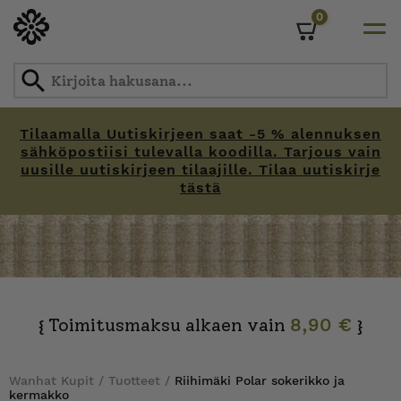
0
Cart
Tilaamalla Uutiskirjeen saat -5 % alennuksen
sähköpostiisi tulevalla koodilla. Tarjous vain
uusille uutiskirjeen tilaajille. Tilaa uutiskirje
tästä
Skip
to
content
Toimitusmaksu alkaen vain
8,90 €
{
}
Wanhat Kupit
/
Tuotteet
/
Riihimäki Polar sokerikko ja
kermakko