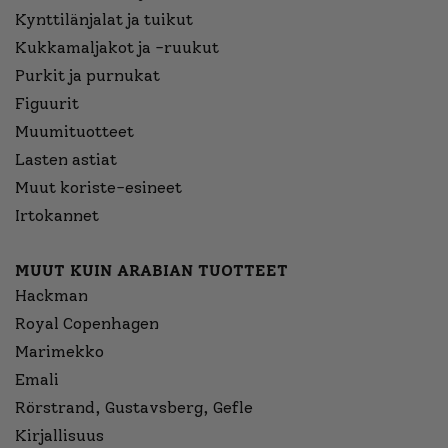
Kynttilänjalat ja tuikut
Kukkamaljakot ja -ruukut
Purkit ja purnukat
Figuurit
Muumituotteet
Lasten astiat
Muut koriste-esineet
Irtokannet
MUUT KUIN ARABIAN TUOTTEET
Hackman
Royal Copenhagen
Marimekko
Emali
Rörstrand, Gustavsberg, Gefle
Kirjallisuus