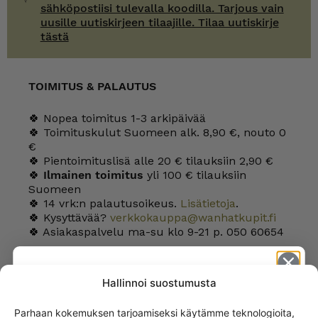
sähköpostiisi tulevalla koodilla. Tarjous vain
uusille uutiskirjeen tilaajille. Tilaa uutiskirje
tästä
TOIMITUS & PALAUTUS
🍀 Nopea toimitus 1-3 arkipäivää
🍀 Toimituskulut Suomeen alk. 8,90 €, nouto 0
€
🍀 Pientoimituslisä alle 20 € tilauksiin 2,90 €
🍀
Ilmainen toimitus
yli 100 € tilauksiin
Suomeen
🍀 14 vrk:n palautusoikeus.
Lisätietoja
.
🍀 Kysyttävää?
verkkokauppa@wanhatkupit.fi
🍀 Asiakaspalvelu ma-su klo 9-21 p. 050 60654
Hallinnoi suostumusta
LISÄTIEDOT
Parhaan kokemuksen tarjoamiseksi käytämme teknologioita,