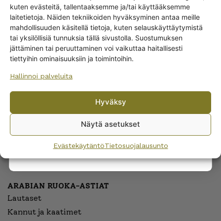
kuten evästeitä, tallentaaksemme ja/tai käyttääksemme
Get -5%
KATEGORIA
laitetietoja. Näiden tekniikoiden hyväksyminen antaa meille
off?
mahdollisuuden käsitellä tietoja, kuten selauskäyttäytymistä
tai yksilöllisiä tunnuksia tällä sivustolla. Suostumuksen
Lasiset
jättäminen tai peruuttaminen voi vaikuttaa haitallisesti
Yes! I want the discount
Kotimainen lasi
tuikkukupit ja
tiettyihin ominaisuuksiin ja toimintoihin.
kynttilänjalat
Hallinnoi palveluita
No, I’ll pay full price
Hyväksy
By subscribing to the newsletter, you consent to receiving messages from
Wanhojen kuppien and confirm that you have read and accepted
the
Näytä asetukset
privacy policy.
Evästekäytäntö
Tietosuojalausunto
ARABIAN RUOKA-ASTIAT
Lautaset
Kannut ja kaatimet