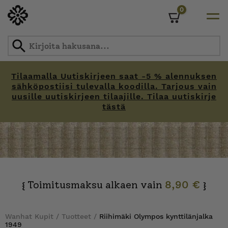
0
Cart
Tilaamalla Uutiskirjeen saat -5 % alennuksen
sähköpostiisi tulevalla koodilla. Tarjous vain
uusille uutiskirjeen tilaajille. Tilaa uutiskirje
tästä
Skip
to
content
Toimitusmaksu alkaen vain
8,90 €
{
}
Wanhat Kupit
/
Tuotteet
/
Riihimäki Olympos kynttilänjalka
1949