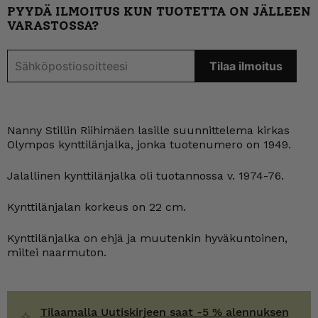
PYYDÄ ILMOITUS KUN TUOTETTA ON JÄLLEEN
VARASTOSSA?
Nanny Stillin Riihimäen lasille suunnittelema kirkas
Olympos kynttilänjalka, jonka tuotenumero on 1949.
Jalallinen kynttilänjalka oli tuotannossa v. 1974-76.
Kynttilänjalan korkeus on 22 cm.
Kynttilänjalka on ehjä ja muutenkin hyväkuntoinen,
miltei naarmuton.
Tilaamalla Uutiskirjeen saat -5 % alennuksen