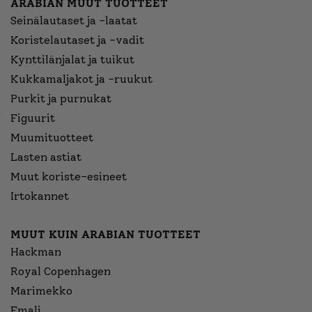
ARABIAN MUUT TUOTTEET
Seinälautaset ja -laatat
Koristelautaset ja -vadit
Kynttilänjalat ja tuikut
Kukkamaljakot ja -ruukut
Purkit ja purnukat
Figuurit
Muumituotteet
Lasten astiat
Muut koriste-esineet
Irtokannet
MUUT KUIN ARABIAN TUOTTEET
Hackman
Royal Copenhagen
Marimekko
Emali