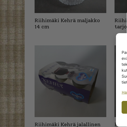
Riihimäki Kehrä maljakko
Riih
14 cm
tarj
Pa
ev
te
kut
Su
tie
Ha
Riihimäki Kehrä jalallinen
Riih