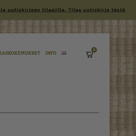
 uutiskirjeen tilaajille. Tilaa uutiskirje tästä
0
KASKOKEMUKSET
INFO
Cart