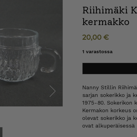
Riihimäki K
kermakko
20,00
€
1 varastossa
Riihimäki
Lisää ostoskoriin
Kehrä
sokerikko
ja
kermakko
Nanny Stillin Riihim
määrä
sarjan sokerikko ja k
1975-80. Sokerikon k
Next
Kermakon korkeus on
olevat sokerikko ja 
ovat alkuperäisessä