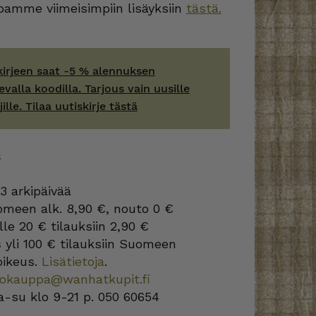
amme viimeisimpiin lisäyksiin
tästä.
kirjeen saat -5 % alennuksen
evalla koodilla. Tarjous vain uusille
jille. Tilaa uutiskirje tästä
S
3 arkipäivää
omeen alk. 8,90 €, nouto 0 €
lle 20 € tilauksiin 2,90 €
s
yli 100 € tilauksiin Suomeen
oikeus.
Lisätietoja
.
kokauppa@wanhatkupit.fi
a-su klo 9-21 p. 050 60654