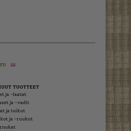
NFO
MUUT TUOTTEET
t ja -laatat
aset ja -vadit
at ja tuikut
kot ja -ruukut
urnukat