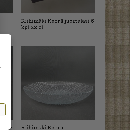
Riihimäki Kehrä juomalasi 6
kpl 22 cl
,
en 17
Riihimäki Kehrä