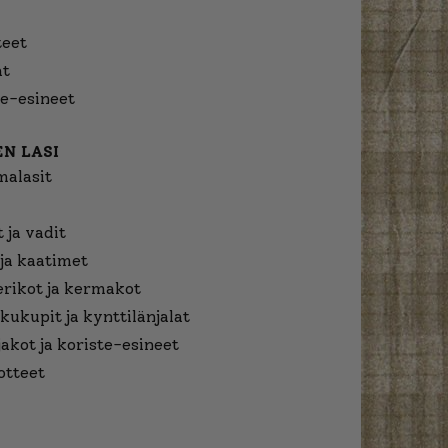
eet
at
e-esineet
N LASI
malasit
 ja vadit
ja kaatimet
erikot ja kermakot
kukupit ja kynttilänjalat
jakot ja koriste-esineet
otteet