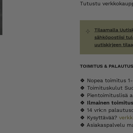
Tutustu verkkokaupp
Tilaamalla Uutis
sähköpostiisi tul
uutiskirjeen tilaa
TOIMITUS & PALAUTU
🍀 Nopea toimitus 1-
🍀 Toimituskulut Su
🍀 Pientoimituslisä a
🍀
Ilmainen toimitu
🍀 14 vrk:n palautus
🍀 Kysyttävää?
verk
🍀 Asiakaspalvelu m