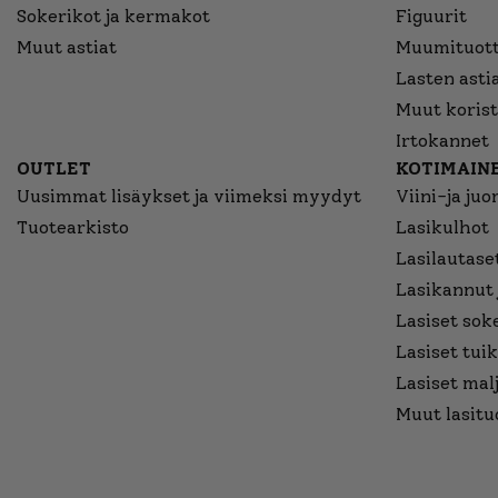
Sokerikot ja kermakot
Figuurit
Muut astiat
Muumituott
Lasten asti
Muut korist
Irtokannet
OUTLET
KOTIMAINE
Uusimmat lisäykset ja viimeksi myydyt
Viini-ja juo
Tuotearkisto
Lasikulhot
Lasilautaset
Lasikannut 
Lasiset sok
Lasiset tuik
Lasiset mal
Muut lasitu