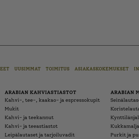
EET
UUSIMMAT
TOIMITUS
ASIAKASKOKEMUKSET
I
ARABIAN KAHVIASTIASTOT
ARABIAN 
Kahvi-, tee-, kaakao- ja espressokupit
Seinälautase
Mukit
Koristelaut
Kahvi- ja teekannut
Kynttilänjal
Kahvi- ja teeastiastot
Kukkamalja
Leipälautaset ja tarjoiluvadit
Purkit ja p