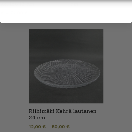
skulho 13 cm
cm
0
€
–
72,00
€
Riihimäki Kehrä lautanen
24 cm
12,00
€
–
50,00
€