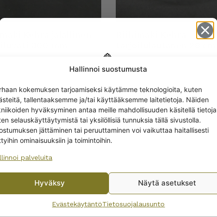
imäki Kehrä jalallinen
Riihimäki Kehrä
oiluvati 300 mm
tarjoilulautanen 28 cm
Hallinnoi suostumusta
Get -5%
rhaan kokemuksen tarjoamiseksi käytämme teknologioita, kuten
off?
ästeitä, tallentaaksemme ja/tai käyttääksemme laitetietoja. Näiden
kniikoiden hyväksyminen antaa meille mahdollisuuden käsitellä tietoja
en selauskäyttäytymistä tai yksilöllisiä tunnuksia tällä sivustolla.
Yes! I want the discount
ostumuksen jättäminen tai peruuttaminen voi vaikuttaa haitallisesti
ttyihin ominaisuuksiin ja toimintoihin.
llinnoi palveluita
No, I’ll pay full price
Hyväksy
Näytä asetukset
By subscribing to the newsletter, you consent to receiving messages from
Wanhojen kuppien and confirm that you have read and accepted
the
Evästekäytäntö
Tietosuojalausunto
imäki Kehrä
Riihimäki Kehrä lautan
privacy policy.