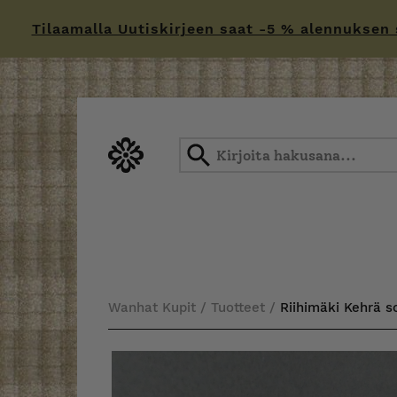
Tilaamalla Uutiskirjeen saat -5 % alennuksen sä
Skip
to
content
Wanhat Kupit
/
Tuotteet
/
Riihimäki Kehrä 