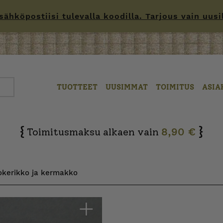
hköpostiisi tulevalla koodilla. Tarjous vain uusille
TUOTTEET
UUSIMMAT
TOIMITUS
ASIA
{
}
Toimitusmaksu alkaen vain
8,90 €
sokerikko ja kermakko