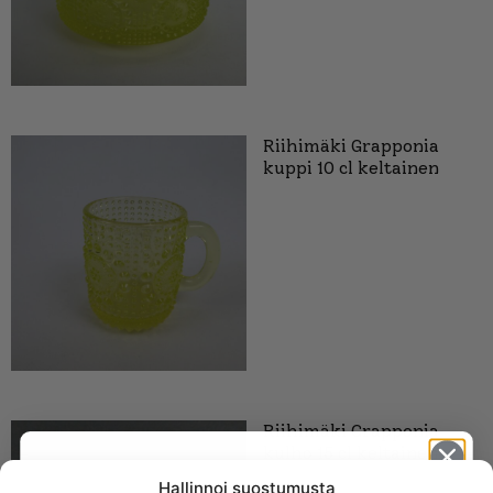
Riihimäki Grapponia
kuppi 10 cl keltainen
Riihimäki Grapponia
kulho 15 cl keltainen
Hallinnoi suostumusta