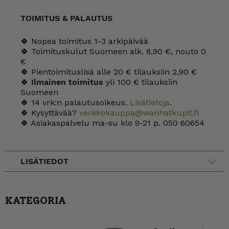
TOIMITUS & PALAUTUS
🍀 Nopea toimitus 1-3 arkipäivää
🍀 Toimituskulut Suomeen alk. 8,90 €, nouto 0
€
🍀 Pientoimituslisä alle 20 € tilauksiin 2,90 €
🍀
Ilmainen toimitus
yli 100 € tilauksiin
Suomeen
🍀 14 vrk:n palautusoikeus.
Lisätietoja
.
🍀 Kysyttävää?
verkkokauppa@wanhatkupit.fi
🍀 Asiakaspalvelu ma-su klo 9-21 p. 050 60654
LISÄTIEDOT
KATEGORIA