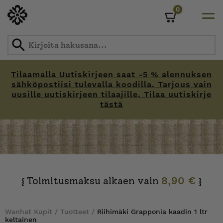
0
Cart
Tilaamalla Uutiskirjeen saat -5 % alennuksen
sähköpostiisi tulevalla koodilla. Tarjous vain
uusille uutiskirjeen tilaajille. Tilaa uutiskirje
tästä
Skip
to
content
Toimitusmaksu alkaen vain
8,90 €
{
}
Wanhat Kupit
/
Tuotteet
/
Riihimäki Grapponia kaadin 1 ltr
keltainen