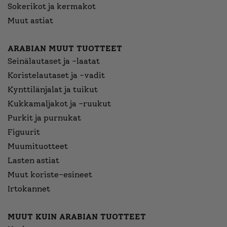
Sokerikot ja kermakot
Muut astiat
ARABIAN MUUT TUOTTEET
Seinälautaset ja -laatat
Koristelautaset ja -vadit
Kynttilänjalat ja tuikut
Kukkamaljakot ja -ruukut
Purkit ja purnukat
Figuurit
Muumituotteet
Lasten astiat
Muut koriste-esineet
Irtokannet
MUUT KUIN ARABIAN TUOTTEET