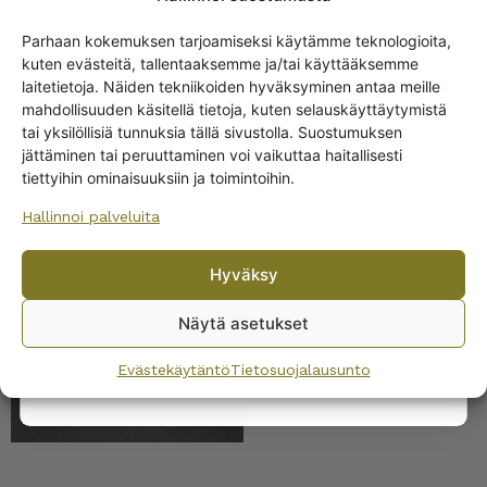
Parhaan kokemuksen tarjoamiseksi käytämme teknologioita,
kuten evästeitä, tallentaaksemme ja/tai käyttääksemme
Get -5%
laitetietoja. Näiden tekniikoiden hyväksyminen antaa meille
off?
mahdollisuuden käsitellä tietoja, kuten selauskäyttäytymistä
tai yksilöllisiä tunnuksia tällä sivustolla. Suostumuksen
jättäminen tai peruuttaminen voi vaikuttaa haitallisesti
Yes! I want the discount
tiettyihin ominaisuuksiin ja toimintoihin.
Hallinnoi palveluita
Riihimäki Grapponia
No, I’ll pay full price
kulho 30 cl keltainen
Hyväksy
By subscribing to the newsletter, you consent to receiving messages from
Wanhojen kuppien and confirm that you have read and accepted
the
Näytä asetukset
privacy policy.
Evästekäytäntö
Tietosuojalausunto