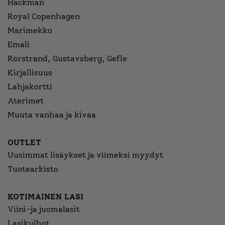
Hackman
Royal Copenhagen
Marimekko
Emali
Rörstrand, Gustavsberg, Gefle
Kirjallisuus
Lahjakortti
Aterimet
Muuta vanhaa ja kivaa
OUTLET
Uusimmat lisäykset ja viimeksi myydyt
Tuotearkisto
KOTIMAINEN LASI
Viini-ja juomalasit
Lasikulhot