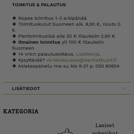
TOIMITUS & PALAUTUS
🍀 Nopea toimitus 1-3 arkipäivää
🍀 Toimituskulut Suomeen alk. 8,90 €, nouto 0
€
🍀 Pientoimituslisä alle 20 € tilauksiin 2,90 €
🍀
Ilmainen toimitus
yli 100 € tilauksiin
Suomeen
🍀 14 vrk:n palautusoikeus.
Lisätietoja
.
🍀 Kysyttävää?
verkkokauppa@wanhatkupit.fi
🍀 Asiakaspalvelu ma-su klo 9-21 p. 050 60654
LISÄTIEDOT
KATEGORIA
Lasiset
sokerikot