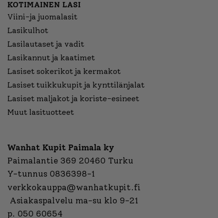
KOTIMAINEN LASI
Viini-ja juomalasit
Lasikulhot
Lasilautaset ja vadit
Lasikannut ja kaatimet
Lasiset sokerikot ja kermakot
Lasiset tuikkukupit ja kynttilänjalat
Lasiset maljakot ja koriste-esineet
Muut lasituotteet
Wanhat Kupit Paimala ky
Paimalantie 369 20460 Turku
Y-tunnus 0836398-1
verkkokauppa@wanhatkupit.fi
Asiakaspalvelu ma-su klo 9-21
p. 050 60654