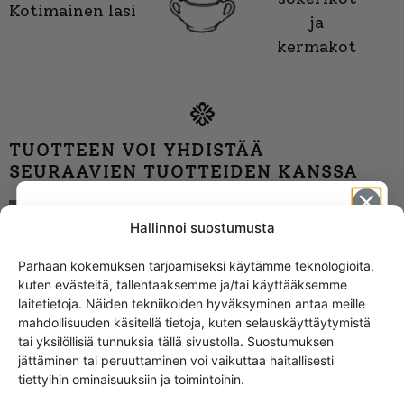
Kotimainen lasi
ja
kermakot
TUOTTEEN VOI YHDISTÄÄ
SEURAAVIEN TUOTTEIDEN KANSSA
Riihimäki Chicago
juomalasi
Hallinnoi suostumusta
Parhaan kokemuksen tarjoamiseksi käytämme teknologioita,
kuten evästeitä, tallentaaksemme ja/tai käyttääksemme
Get -5%
laitetietoja. Näiden tekniikoiden hyväksyminen antaa meille
off?
mahdollisuuden käsitellä tietoja, kuten selauskäyttäytymistä
tai yksilöllisiä tunnuksia tällä sivustolla. Suostumuksen
jättäminen tai peruuttaminen voi vaikuttaa haitallisesti
Yes! I want the discount
tiettyihin ominaisuuksiin ja toimintoihin.