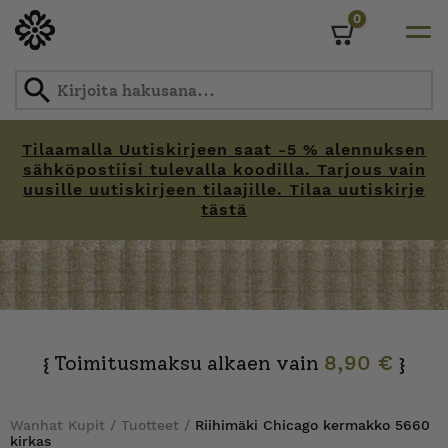
0
Cart
Tilaamalla Uutiskirjeen saat -5 % alennuksen
sähköpostiisi tulevalla koodilla. Tarjous vain
uusille uutiskirjeen tilaajille. Tilaa uutiskirje
tästä
Skip
to
content
Toimitusmaksu alkaen vain
8,90 €
{
}
Wanhat Kupit
/
Tuotteet
/
Riihimäki Chicago kermakko 5660
kirkas