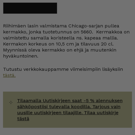
Riihimäki
Lisää ostoskoriin
Chicago
kermakko
5660
kirkas
Riihimäen lasin valmistama Chicago-sarjan pullea
määrä
kermakko, jonka tuotetunnus on 5660. Kermakkoa on
valmistettu samalla koristeella ns. kapeaa mallia.
Kermakon korkeus on 10,5 cm ja tilavuus 20 cl.
Myynnissä oleva kermakko on ehjä ja muutenkin
hyväkuntoinen.
Tutustu verkkokauppamme viimeisimpiin lisäyksiin
tästä.
Tilaamalla Uutiskirjeen saat -5 % alennuksen
sähköpostiisi tulevalla koodilla. Tarjous vain
uusille uutiskirjeen tilaajille. Tilaa uutiskirje
tästä