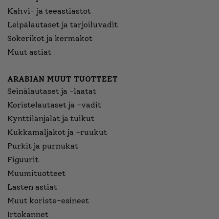
Kahvi- ja teeastiastot
Leipälautaset ja tarjoiluvadit
Sokerikot ja kermakot
Muut astiat
ARABIAN MUUT TUOTTEET
Seinälautaset ja -laatat
Koristelautaset ja -vadit
Kynttilänjalat ja tuikut
Kukkamaljakot ja -ruukut
Purkit ja purnukat
Figuurit
Muumituotteet
Lasten astiat
Muut koriste-esineet
Irtokannet