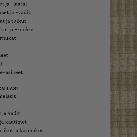
t ja -laatat
aset ja -vadit
at ja tuikut
kot ja -ruukut
urnukat
eet
at
e-esineet
N LASI
malasit
 ja vadit
ja kaatimet
erikot ja kermakot