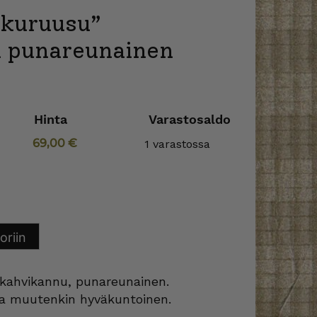
kkuruusu”
 punareunainen
Hinta
Varastosaldo
69,00
€
1 varastossa
oriin
 kahvikannu, punareunainen.
ja muutenkin hyväkuntoinen.