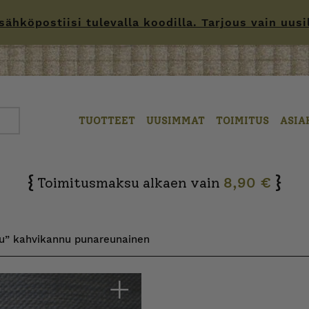
hköpostiisi tulevalla koodilla. Tarjous vain uusille
TUOTTEET
UUSIMMAT
TOIMITUS
ASIA
{
}
Toimitusmaksu alkaen vain
8,90 €
su” kahvikannu punareunainen