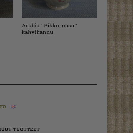
Arabia "Pikkuruusu"
kahvikannu
NFO
MUUT TUOTTEET