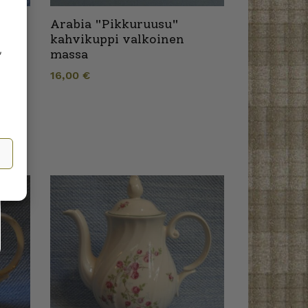
Arabia "Pikkuruusu"
en
kahvikuppi valkoinen
,
massa
16,00
€