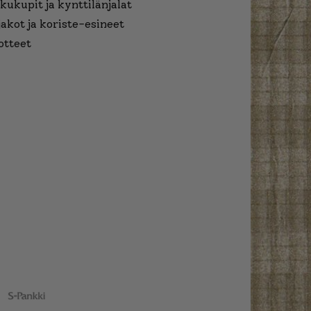
kukupit ja kynttilänjalat
jakot ja koriste-esineet
otteet