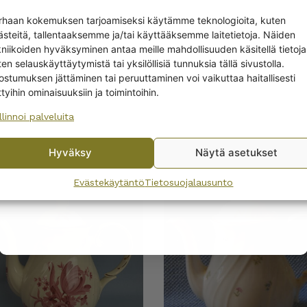
Get -5%
rhaan kokemuksen tarjoamiseksi käytämme teknologioita, kuten
ia "Pikkuruusu"
Arabia "Pikkuruusu"
off?
ästeitä, tallentaaksemme ja/tai käyttääksemme laitetietoja. Näiden
rikko ja kermakko
lautanen, punareunain
kniikoiden hyväksyminen antaa meille mahdollisuuden käsitellä tietoja
reunainen
10,00
€
en selauskäyttäytymistä tai yksilöllisiä tunnuksia tällä sivustolla.
Yes! I want the discount
0
€
–
32,00
€
ostumuksen jättäminen tai peruuttaminen voi vaikuttaa haitallisesti
ttyihin ominaisuuksiin ja toimintoihin.
llinnoi palveluita
No, I’ll pay full price
EET
Hyväksy
Näytä asetukset
By subscribing to the newsletter, you consent to receiving messages from
Wanhojen kuppien and confirm that you have read and accepted
the
Evästekäytäntö
Tietosuojalausunto
privacy policy.