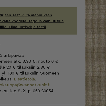
kirjeen saat -5 % alennuksen
evalla koodilla. Tarjous vain uusille
jille. Tilaa uutiskirje tästä
S
3 arkipäivää
omeen alk. 8,90 €, nouto 0 €
lle 20 € tilauksiin 2,90 €
s
yli 100 € tilauksiin Suomeen
oikeus.
Lisätietoja
.
kokauppa@wanhatkupit.fi
a-su klo 9-21 p. 050 60654