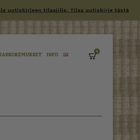
 uutiskirjeen tilaajille. Tilaa uutiskirje tästä
0
KASKOKEMUKSET
INFO
Cart