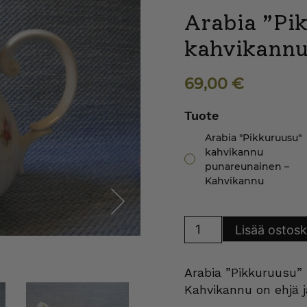
Arabia ”Pi
kahvikannu
69,00
€
Tuote
Arabia "Pikkuruusu"
kahvikannu
punareunainen –
Kahvikannu
Arabia
Lisää ostosk
Next
"Pikkuruusu"
kahvikannu
punareunainen
määrä
Arabia ”Pikkuruusu”
Kahvikannu on ehjä 