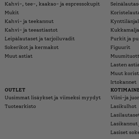
Kahvi-, tee-, kaakao- ja espressokupit
Seinälautase
Mukit
Koristelaut
Kahvi- ja teekannut
Kynttilänjal
Kahvi- ja teeastiastot
Kukkamalja
Leipälautaset ja tarjoiluvadit
Purkit ja p
Sokerikot ja kermakot
Figuurit
Muut astiat
Muumituott
Lasten asti
Muut korist
Irtokannet
OUTLET
KOTIMAINE
Uusimmat lisäykset ja viimeksi myydyt
Viini-ja juo
Tuotearkisto
Lasikulhot
Lasilautaset
Lasikannut 
Lasiset sok