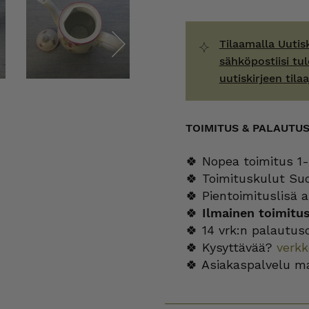
Tilaamalla Uutis
sähköpostiisi tul
Next
uutiskirjeen tilaa
TOIMITUS & PALAUTU
🍀 Nopea toimitus 1-
🍀 Toimituskulut Su
🍀 Pientoimituslisä a
🍀
Ilmainen toimitu
🍀 14 vrk:n palautus
🍀 Kysyttävää?
verk
🍀 Asiakaspalvelu m