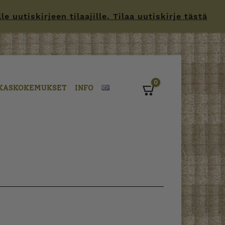
 uutiskirjeen tilaajille. Tilaa uutiskirje tästä
0
KASKOKEMUKSET
INFO
Cart