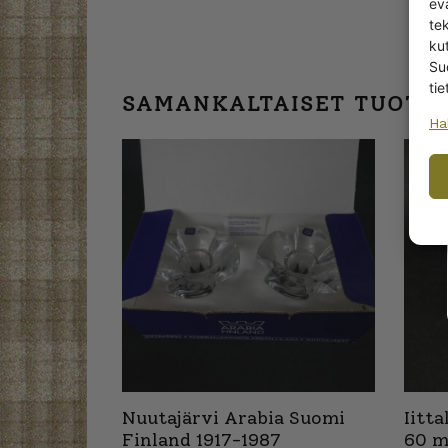
ev
te
kut
Su
tie
SAMANKALTAISET TUOTT
Ha
Nuutajärvi Arabia Suomi
Iitt
Finland 1917-1987
60 