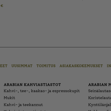
0
€
EET
UUSIMMAT
TOIMITUS
ASIAKASKOKEMUKSET
I
ARABIAN KAHVIASTIASTOT
ARABIAN 
Kahvi-, tee-, kaakao- ja espressokupit
Seinälautase
Mukit
Koristelaut
Kahvi- ja teekannut
Kynttilänjal