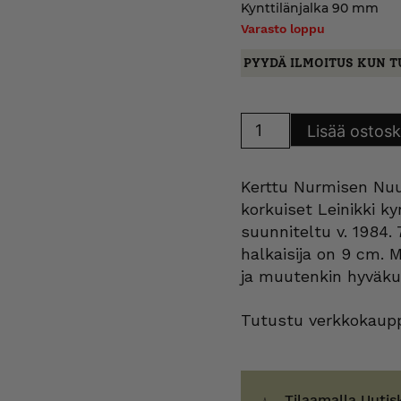
Kynttilänjalka 90 mm
Varasto loppu
PYYDÄ ILMOITUS KUN T
Nuutajärvi
Lisää ostosk
Leinikki
kynttilänjalka
3
kokoa
Kerttu Nurmisen Nuut
määrä
korkuiset Leinikki kyn
suunniteltu v. 1984.
halkaisija on 9 cm. 
ja muutenkin hyväku
Tutustu verkkokaupp
Tilaamalla Uutis