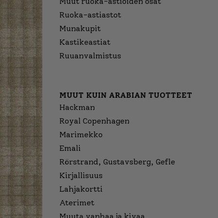
Muut ruoka-astioiden osat
Ruoka-astiastot
Munakupit
Kastikeastiat
Ruuanvalmistus
MUUT KUIN ARABIAN TUOTTEET
Hackman
Royal Copenhagen
Marimekko
Emali
Rörstrand, Gustavsberg, Gefle
Kirjallisuus
Lahjakortti
Aterimet
Muuta vanhaa ja kivaa