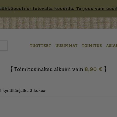
hköpostiisi tulevalla koodilla. Tarjous vain uusille
TUOTTEET
UUSIMMAT
TOIMITUS
ASIA
{
}
Toimitusmaksu alkaen vain
8,90 €
i kynttilänjalka 3 kokoa