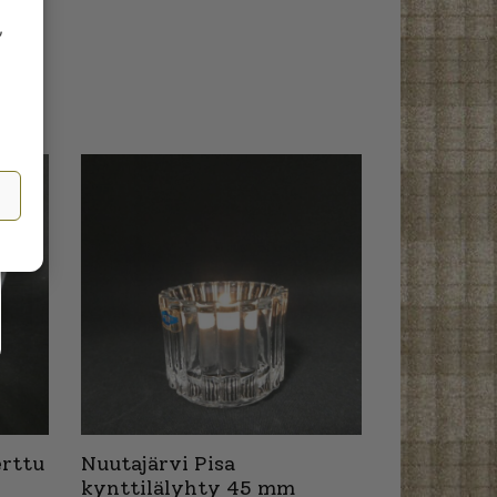
,
erttu
Nuutajärvi Pisa
kynttilälyhty 45 mm