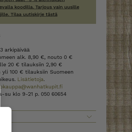
evalla koodilla. Tarjous vain uusille
jille. Tilaa uutiskirje tästä
S
3 arkipäivää
omeen alk. 8,90 €, nouto 0 €
lle 20 € tilauksiin 2,90 €
s
yli 100 € tilauksiin Suomeen
oikeus.
Lisätietoja
.
kokauppa@wanhatkupit.fi
a-su klo 9-21 p. 050 60654