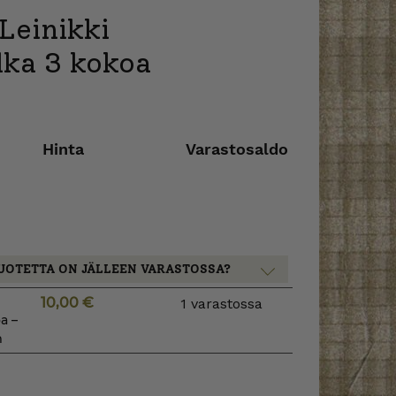
Leinikki
lka 3 kokoa
Hinta
Varastosaldo
UOTETTA ON JÄLLEEN VARASTOSSA?
10,00
€
1 varastossa
a –
m