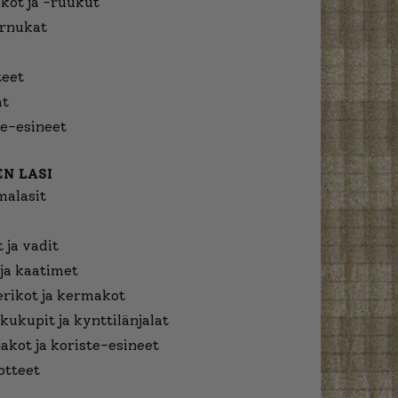
kot ja -ruukut
urnukat
eet
at
e-esineet
N LASI
malasit
 ja vadit
ja kaatimet
erikot ja kermakot
kukupit ja kynttilänjalat
jakot ja koriste-esineet
otteet