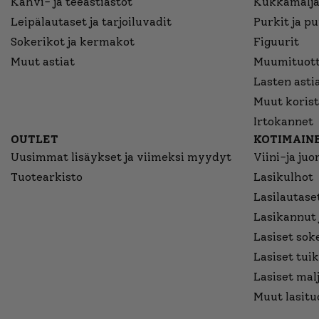
Kahvi- ja teeastiastot
Kukkamalja
Leipälautaset ja tarjoiluvadit
Purkit ja p
Sokerikot ja kermakot
Figuurit
Muut astiat
Muumituott
Lasten asti
Muut korist
Irtokannet
OUTLET
KOTIMAINE
Uusimmat lisäykset ja viimeksi myydyt
Viini-ja juo
Tuotearkisto
Lasikulhot
Lasilautaset
Lasikannut 
Lasiset sok
Lasiset tuik
Lasiset mal
Muut lasitu