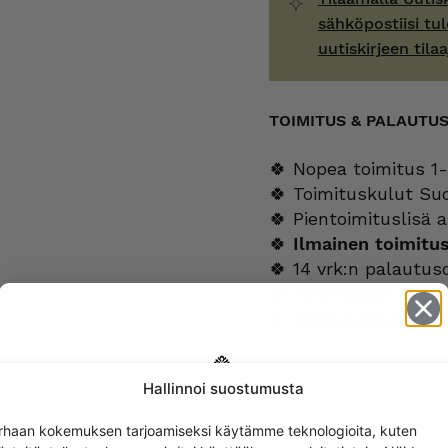
sähköpostiisi tul
uutiskirjeen tilaa
TOIMITUS & PALAUTU
🍀 Nopea toimitus 1-
🍀 Toimituskulut Su
🍀 Pientoimituslisä a
🍀
Ilmainen toimitu
🍀 14 vrk:n palautus
🍀 Kysyttävää?
verk
🍀 Asiakaspalvelu m
Hallinnoi suostumusta
LISÄTIEDOT
Get -5%
rhaan kokemuksen tarjoamiseksi käytämme teknologioita, kuten