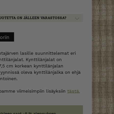
UOTETTA ON JÄLLEEN VARASTOSSA?
oriin
ajärven lasille suunnittelemat eri
ttilänjalat. Kynttilänjalat on
 7,5 cm korkean kynttilänjalan
Myynnissä oleva kynttilänjalka on ehjä
ntoinen.
amme viimeisimpiin lisäyksiin
tästä.
kirjeen saat -5 % alennuksen