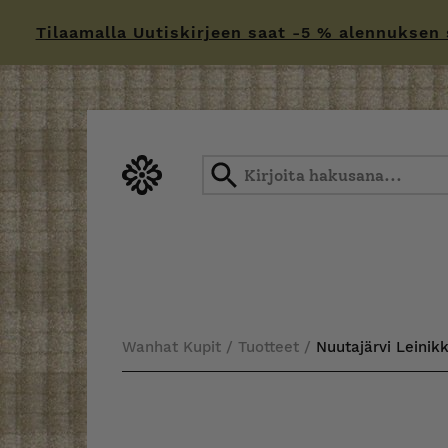
Tilaamalla Uutiskirjeen saat -5 % alennuksen sä
Skip
to
content
Wanhat Kupit
/
Tuotteet
/
Nuutajärvi Leinikk