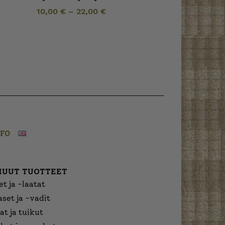
10,00
€
–
22,00
€
NFO
MUUT TUOTTEET
t ja -laatat
aset ja -vadit
at ja tuikut