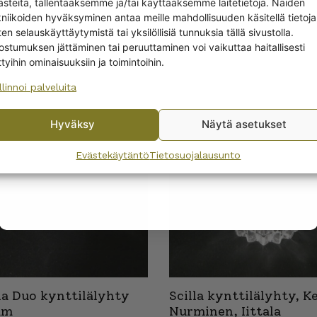
off?
ästeitä, tallentaaksemme ja/tai käyttääksemme laitetietoja. Näiden
kniikoiden hyväksyminen antaa meille mahdollisuuden käsitellä tietoja
en selauskäyttäytymistä tai yksilöllisiä tunnuksia tällä sivustolla.
Yes! I want the discount
ostumuksen jättäminen tai peruuttaminen voi vaikuttaa haitallisesti
ttyihin ominaisuuksiin ja toimintoihin.
EET
llinnoi palveluita
No, I’ll pay full price
Hyväksy
Näytä asetukset
By subscribing to the newsletter, you consent to receiving messages from
Wanhojen kuppien and confirm that you have read and accepted
the
Evästekäytäntö
Tietosuojalausunto
privacy policy.
ala Duo kynttilälyhty
Scilla kynttilälyhty, K
mm
Nurminen, Iittala