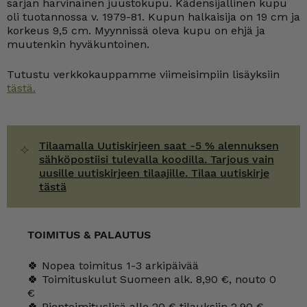
sarjan harvinainen juustokupu. Kädensijallinen kupu
oli tuotannossa v. 1979-81. Kupun halkaisija on 19 cm ja
korkeus 9,5 cm. Myynnissä oleva kupu on ehjä ja
muutenkin hyväkuntoinen.
Tutustu verkkokauppamme viimeisimpiin lisäyksiin
tästä.
Tilaamalla Uutiskirjeen saat -5 % alennuksen
sähköpostiisi tulevalla koodilla. Tarjous vain
uusille uutiskirjeen tilaajille. Tilaa uutiskirje
tästä
TOIMITUS & PALAUTUS
🍀 Nopea toimitus 1-3 arkipäivää
🍀 Toimituskulut Suomeen alk. 8,90 €, nouto 0
€
🍀 Pientoimituslisä alle 20 € tilauksiin 2,90 €