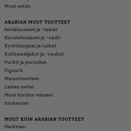
Muut astiat
ARABIAN MUUT TUOTTEET
Seinälautaset ja -laatat
Koristelautaset ja -vadit
Kynttilänjalat ja tuikut
Kukkamaljakot ja -ruukut
Purkit ja purnukat
Figuurit
Muumituotteet
Lasten astiat
Muut koriste-esineet
Irtokannet
MUUT KUIN ARABIAN TUOTTEET
Hackman