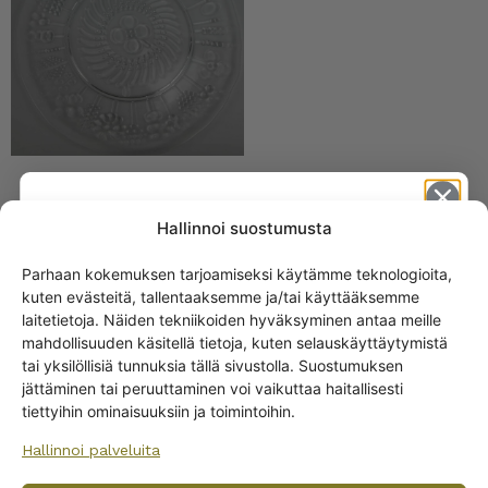
Nuutajärvi Flora
Hallinnoi suostumusta
juomalasi 20 cl kirkas
16,00
€
Parhaan kokemuksen tarjoamiseksi käytämme teknologioita,
kuten evästeitä, tallentaaksemme ja/tai käyttääksemme
Get -5%
laitetietoja. Näiden tekniikoiden hyväksyminen antaa meille
off?
mahdollisuuden käsitellä tietoja, kuten selauskäyttäytymistä
tai yksilöllisiä tunnuksia tällä sivustolla. Suostumuksen
jättäminen tai peruuttaminen voi vaikuttaa haitallisesti
Yes! I want the discount
tiettyihin ominaisuuksiin ja toimintoihin.
Iittala Flora juomalasi 30
Hallinnoi palveluita
cl kirkas
No, I’ll pay full price