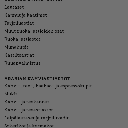
Lautaset
Kannut ja kaatimet
Tarjoiluastiat
Muut ruoka-astioiden osat
Ruoka-astiastot
Munakupit
Kastikeastiat
Ruuanvalmistus
ARABIAN KAHVIASTIASTOT
Kahvi-, tee-, kaakao- ja espressokupit
Mukit
Kahvi- ja teekannut
Kahvi- ja teeastiastot
Leipälautaset ja tarjoiluvadit
Sokerikot ja kermakot