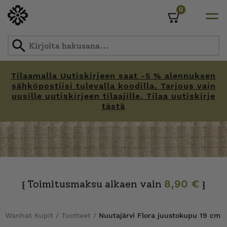
0
Cart
Tilaamalla Uutiskirjeen saat -5 % alennuksen
sähköpostiisi tulevalla koodilla. Tarjous vain
uusille uutiskirjeen tilaajille. Tilaa uutiskirje
tästä
Skip
to
content
Toimitusmaksu alkaen vain
8,90 €
{
}
Wanhat Kupit
/
Tuotteet
/
Nuutajärvi Flora juustokupu 19 cm