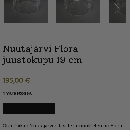
Next
Nuutajärvi Flora
juustokupu 19 cm
195,00
€
1 varastossa
Nuutajärvi
Lisää ostoskoriin
Flora
juustokupu
19
cm
Oiva Toikan Nuutajärven lasille suunnitteleman Flora-
määrä