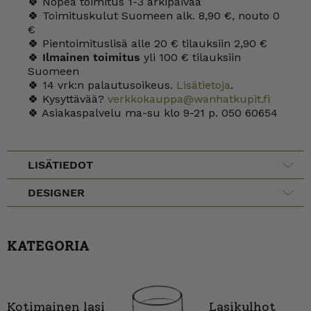
🍀 Nopea toimitus 1-3 arkipäivää
🍀 Toimituskulut Suomeen alk. 8,90 €, nouto 0
€
🍀 Pientoimituslisä alle 20 € tilauksiin 2,90 €
🍀
Ilmainen toimitus
yli 100 € tilauksiin
Suomeen
🍀 14 vrk:n palautusoikeus.
Lisätietoja
.
🍀 Kysyttävää?
verkkokauppa@wanhatkupit.fi
🍀 Asiakaspalvelu ma-su klo 9-21 p. 050 60654
LISÄTIEDOT
DESIGNER
KATEGORIA
Kotimainen lasi
Lasikulhot