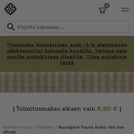
0
Cart
Tilaamalla Uutiskirjeen saat -5 % alennuksen
sähköpostiisi tulevalla koodilla. Tarjous vain
uusille uutiskirjeen tilaajille. Tilaa uutiskirje
tästä
Skip
to
content
Toimitusmaksu alkaen vain
8,90 €
{
}
Wanhat Kupit
/
Tuotteet
/
Nuutajärvi Fauna kulho 160 mm
vihreä