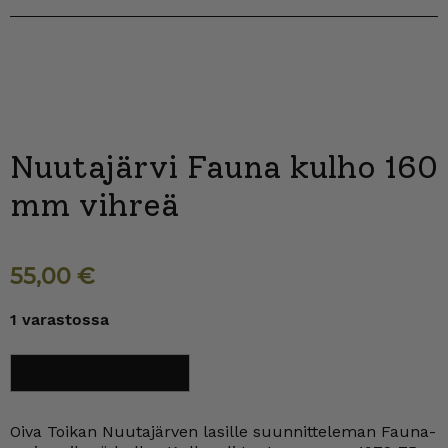
Nuutajärvi Fauna kulho 160
mm vihreä
55,00
€
1 varastossa
Nuutajärvi
Lisää ostoskoriin
Fauna
kulho
160
mm
Oiva Toikan Nuutajärven lasille suunnitteleman Fauna-
vihreä