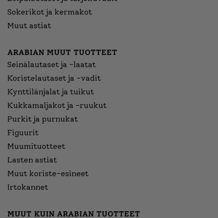
Sokerikot ja kermakot
Muut astiat
ARABIAN MUUT TUOTTEET
Seinälautaset ja -laatat
Koristelautaset ja -vadit
Kynttilänjalat ja tuikut
Kukkamaljakot ja -ruukut
Purkit ja purnukat
Figuurit
Muumituotteet
Lasten astiat
Muut koriste-esineet
Irtokannet
MUUT KUIN ARABIAN TUOTTEET