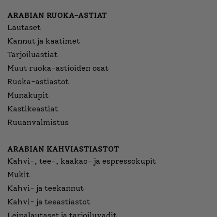
ARABIAN RUOKA-ASTIAT
Lautaset
Kannut ja kaatimet
Tarjoiluastiat
Muut ruoka-astioiden osat
Ruoka-astiastot
Munakupit
Kastikeastiat
Ruuanvalmistus
ARABIAN KAHVIASTIASTOT
Kahvi-, tee-, kaakao- ja espressokupit
Mukit
Kahvi- ja teekannut
Kahvi- ja teeastiastot
Leipälautaset ja tarjoiluvadit