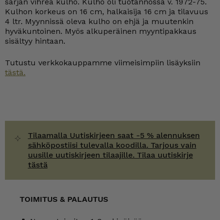
sarjan vihreä kulho. Kulho oli tuotannossa v. 1972-75.
määrä
Kulhon korkeus on 16 cm, halkaisija 16 cm ja tilavuus
4 ltr. Myynnissä oleva kulho on ehjä ja muutenkin
hyväkuntoinen. Myös alkuperäinen myyntipakkaus
sisältyy hintaan.
Tutustu verkkokauppamme viimeisimpiin lisäyksiin
tästä.
Tilaamalla Uutiskirjeen saat -5 % alennuksen
sähköpostiisi tulevalla koodilla. Tarjous vain
uusille uutiskirjeen tilaajille. Tilaa uutiskirje
tästä
TOIMITUS & PALAUTUS