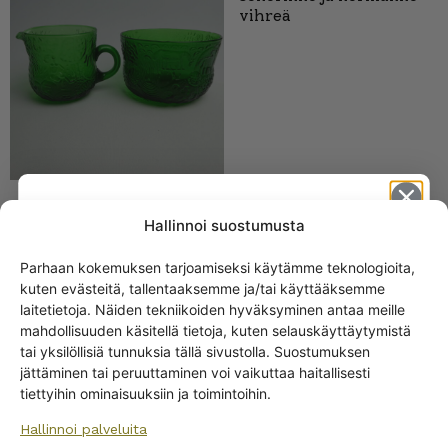
vihreä
Hallinnoi suostumusta
Nuutajärvi Fauna olutlasi
50 cl vihreä
Parhaan kokemuksen tarjoamiseksi käytämme teknologioita,
kuten evästeitä, tallentaaksemme ja/tai käyttääksemme
Get -5%
laitetietoja. Näiden tekniikoiden hyväksyminen antaa meille
off?
mahdollisuuden käsitellä tietoja, kuten selauskäyttäytymistä
tai yksilöllisiä tunnuksia tällä sivustolla. Suostumuksen
jättäminen tai peruuttaminen voi vaikuttaa haitallisesti
Yes! I want the discount
tiettyihin ominaisuuksiin ja toimintoihin.
Hallinnoi palveluita
No, I’ll pay full price