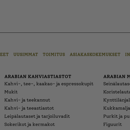
EET
UUSIMMAT
TOIMITUS
ASIAKASKOKEMUKSET
I
ARABIAN KAHVIASTIASTOT
ARABIAN 
Kahvi-, tee-, kaakao- ja espressokupit
Seinälautase
Mukit
Koristelaut
Kahvi- ja teekannut
Kynttilänjal
Kahvi- ja teeastiastot
Kukkamalja
Leipälautaset ja tarjoiluvadit
Purkit ja p
Sokerikot ja kermakot
Figuurit