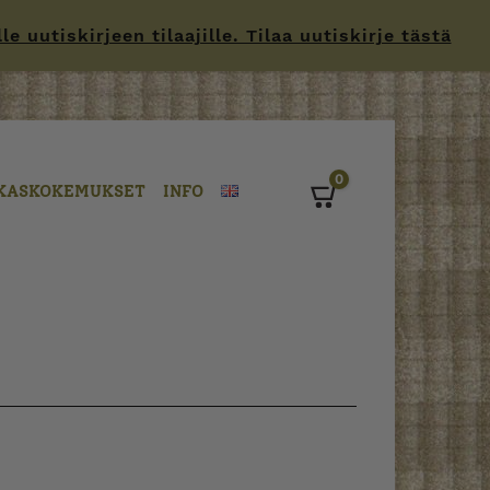
 uutiskirjeen tilaajille. Tilaa uutiskirje tästä
0
KASKOKEMUKSET
INFO
Cart