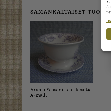
kut
Su
SAMANKALTAISET TUOTT
tie
Ha
Arabia Fasaani kastikeastia
A-malli