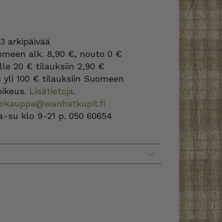
S
3 arkipäivää
omeen alk. 8,90 €, nouto 0 €
lle 20 € tilauksiin 2,90 €
s
yli 100 € tilauksiin Suomeen
oikeus.
Lisätietoja
.
kokauppa@wanhatkupit.fi
a-su klo 9-21 p. 050 60654