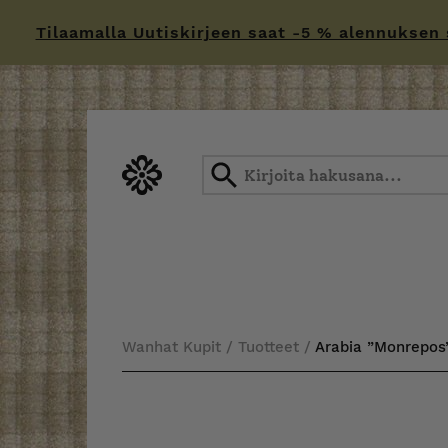
Tilaamalla Uutiskirjeen saat -5 % alennuksen sä
Skip
to
content
Wanhat Kupit
/
Tuotteet
/
Arabia ”Monrepos”