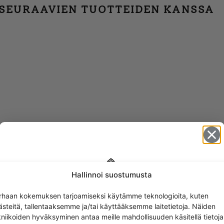
 SEURAAVIEN TUOTTEIDEN KANSSA
Hallinnoi suostumusta
Get -5%
rhaan kokemuksen tarjoamiseksi käytämme teknologioita, kuten
off?
ästeitä, tallentaaksemme ja/tai käyttääksemme laitetietoja. Näiden
kniikoiden hyväksyminen antaa meille mahdollisuuden käsitellä tietoja