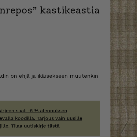
nrepos” kastikeastia
din on ehjä ja ikäisekseen muutenkin
kirjeen saat -5 % alennuksen
evalla koodilla. Tarjous vain uusille
jille. Tilaa uutiskirje tästä