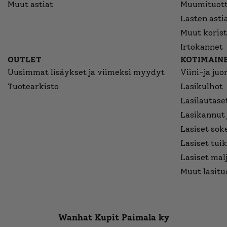
Muut astiat
Muumituott
Lasten asti
Muut korist
Irtokannet
OUTLET
KOTIMAINE
Uusimmat lisäykset ja viimeksi myydyt
Viini-ja juo
Tuotearkisto
Lasikulhot
Lasilautaset
Lasikannut 
Lasiset sok
Lasiset tuik
Lasiset mal
Muut lasitu
Wanhat Kupit Paimala ky