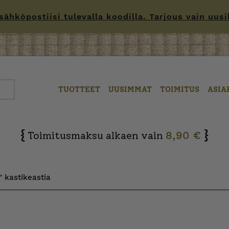
hköpostiisi tulevalla koodilla. Tarjous vain uusille
TUOTTEET
UUSIMMAT
TOIMITUS
ASIA
{
}
Toimitusmaksu alkaen vain
8,90 €
 kastikeastia