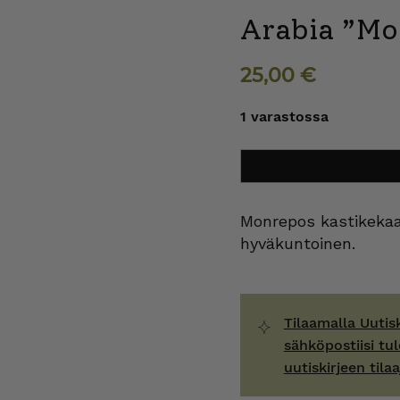
Arabia ”Mo
25,00
€
1 varastossa
Arabia
Lisää ostoskoriin
"Monrepos"
kastikeastia
määrä
Monrepos kastikekaa
hyväkuntoinen.
Tilaamalla Uutis
sähköpostiisi tul
uutiskirjeen tilaa