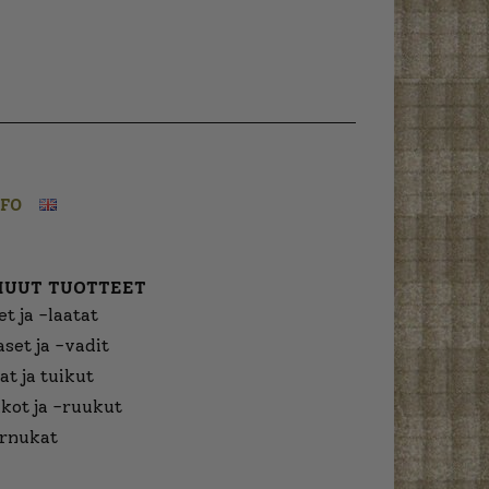
NFO
MUUT TUOTTEET
t ja -laatat
aset ja -vadit
at ja tuikut
kot ja -ruukut
urnukat