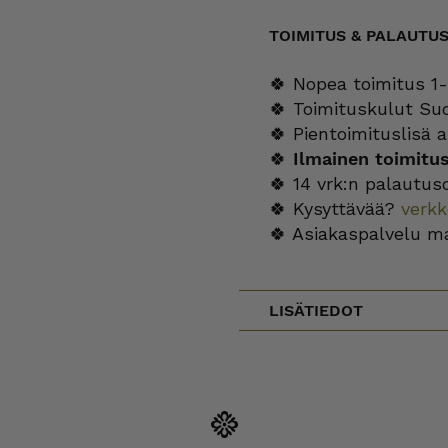
TOIMITUS & PALAUTU
🍀 Nopea toimitus 1-
🍀 Toimituskulut Su
🍀 Pientoimituslisä a
🍀
Ilmainen toimitu
🍀 14 vrk:n palautus
🍀 Kysyttävää?
verk
🍀 Asiakaspalvelu m
LISÄTIEDOT