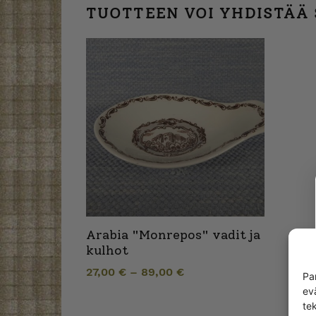
TUOTTEEN VOI YHDISTÄÄ
Arabia "Monrepos" vadit ja
kulhot
27,00
€
–
89,00
€
Pa
ev
te