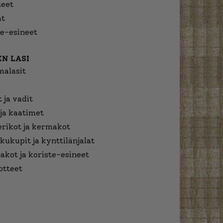
eet
at
e-esineet
N LASI
malasit
 ja vadit
ja kaatimet
erikot ja kermakot
kukupit ja kynttilänjalat
jakot ja koriste-esineet
otteet