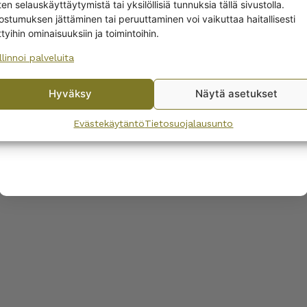
en selauskäyttäytymistä tai yksilöllisiä tunnuksia tällä sivustolla.
Yes! I want the discount
ostumuksen jättäminen tai peruuttaminen voi vaikuttaa haitallisesti
EET
ttyihin ominaisuuksiin ja toimintoihin.
llinnoi palveluita
No, I’ll pay full price
Hyväksy
Näytä asetukset
By subscribing to the newsletter, you consent to receiving messages from
Wanhojen kuppien and confirm that you have read and accepted
the
Evästekäytäntö
Tietosuojalausunto
privacy policy.