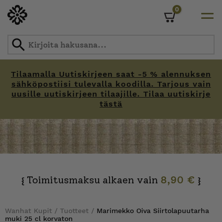
0
Cart
Tilaamalla Uutiskirjeen saat -5 % alennuksen
sähköpostiisi tulevalla koodilla. Tarjous vain
uusille uutiskirjeen tilaajille. Tilaa uutiskirje
tästä
Skip
to
content
Toimitusmaksu alkaen vain
8,90 €
{
}
Wanhat Kupit
/
Tuotteet
/
Marimekko Oiva Siirtolapuutarha
muki 25 cl korvaton