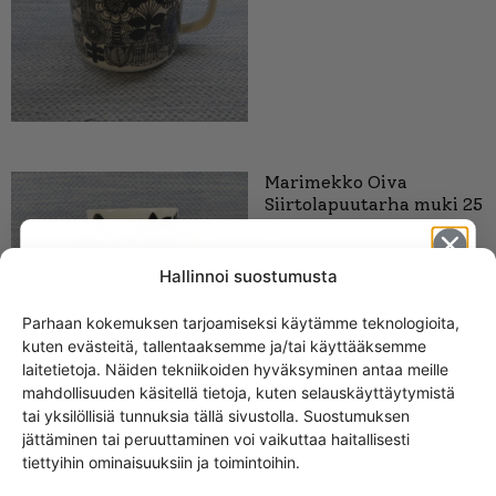
Marimekko Oiva
Siirtolapuutarha muki 25
cl
20,00
€
Hallinnoi suostumusta
Parhaan kokemuksen tarjoamiseksi käytämme teknologioita,
kuten evästeitä, tallentaaksemme ja/tai käyttääksemme
Get -5%
laitetietoja. Näiden tekniikoiden hyväksyminen antaa meille
off?
mahdollisuuden käsitellä tietoja, kuten selauskäyttäytymistä
tai yksilöllisiä tunnuksia tällä sivustolla. Suostumuksen
jättäminen tai peruuttaminen voi vaikuttaa haitallisesti
Yes! I want the discount
SAMANKALTAISET TUOTTEET
tiettyihin ominaisuuksiin ja toimintoihin.