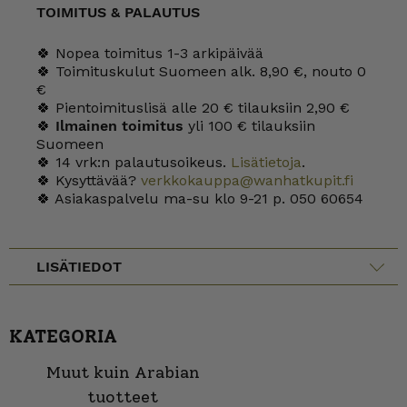
TOIMITUS & PALAUTUS
🍀 Nopea toimitus 1-3 arkipäivää
🍀 Toimituskulut Suomeen alk. 8,90 €, nouto 0
€
🍀 Pientoimituslisä alle 20 € tilauksiin 2,90 €
🍀
Ilmainen toimitus
yli 100 € tilauksiin
Suomeen
🍀 14 vrk:n palautusoikeus.
Lisätietoja
.
🍀 Kysyttävää?
verkkokauppa@wanhatkupit.fi
🍀 Asiakaspalvelu ma-su klo 9-21 p. 050 60654
LISÄTIEDOT
KATEGORIA
Muut kuin Arabian
tuotteet