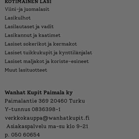
KOTIMAINEN LASI
Viini-ja juomalasit
Lasikulhot
Lasilautaset ja vadit
Lasikannut ja kaatimet
Lasiset sokerikot ja kermakot
Lasiset tuikkukupit ja kynttilänjalat
Lasiset maljakot ja koriste-esineet
Muut lasituotteet
Wanhat Kupit Paimala ky
Paimalantie 369 20460 Turku
Y-tunnus 0836398-1
verkkokauppa@wanhatkupit.fi
Asiakaspalvelu ma-su klo 9-21
p. 050 60654