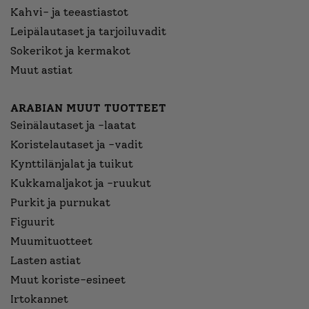
Kahvi- ja teeastiastot
Leipälautaset ja tarjoiluvadit
Sokerikot ja kermakot
Muut astiat
ARABIAN MUUT TUOTTEET
Seinälautaset ja -laatat
Koristelautaset ja -vadit
Kynttilänjalat ja tuikut
Kukkamaljakot ja -ruukut
Purkit ja purnukat
Figuurit
Muumituotteet
Lasten astiat
Muut koriste-esineet
Irtokannet