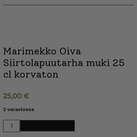
Marimekko Oiva
Siirtolapuutarha muki 25
cl korvaton
25,00
€
2 varastossa
Marimekko
Lisää ostoskoriin
Oiva
Siirtolapuutarha
muki