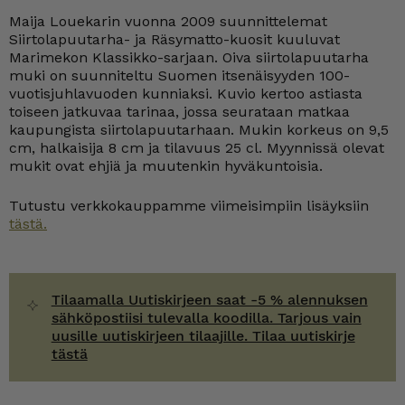
25
Maija Louekarin vuonna 2009 suunnittelemat
cl
korvaton
Siirtolapuutarha- ja Räsymatto-kuosit kuuluvat
määrä
Marimekon Klassikko-sarjaan. Oiva siirtolapuutarha
muki on suunniteltu Suomen itsenäisyyden 100-
vuotisjuhlavuoden kunniaksi. Kuvio kertoo astiasta
toiseen jatkuvaa tarinaa, jossa seurataan matkaa
kaupungista siirtolapuutarhaan. Mukin korkeus on 9,5
cm, halkaisija 8 cm ja tilavuus 25 cl. Myynnissä olevat
mukit ovat ehjiä ja muutenkin hyväkuntoisia.
Tutustu verkkokauppamme viimeisimpiin lisäyksiin
tästä.
Tilaamalla Uutiskirjeen saat -5 % alennuksen
sähköpostiisi tulevalla koodilla. Tarjous vain
uusille uutiskirjeen tilaajille. Tilaa uutiskirje
tästä