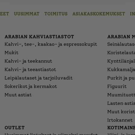
EET
UUSIMMAT
TOIMITUS
ASIAKASKOKEMUKSET
I
ARABIAN KAHVIASTIASTOT
ARABIAN 
Kahvi-, tee-, kaakao- ja espressokupit
Seinälautase
Mukit
Koristelaut
Kahvi- ja teekannut
Kynttilänjal
Kahvi- ja teeastiastot
Kukkamalja
Leipälautaset ja tarjoiluvadit
Purkit ja p
Sokerikot ja kermakot
Figuurit
Muut astiat
Muumituott
Lasten asti
Muut korist
Irtokannet
OUTLET
KOTIMAINE