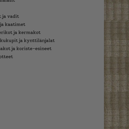
malasit
 ja vadit
ja kaatimet
erikot ja kermakot
kukupit ja kynttilänjalat
jakot ja koriste-esineet
otteet