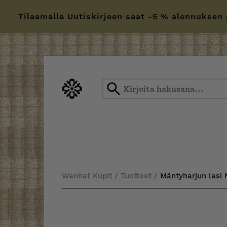
Tilaamalla Uutiskirjeen saat -5 % alennuksen sä
Skip
to
content
Wanhat Kupit
/
Tuotteet
/
Mäntyharjun lasi