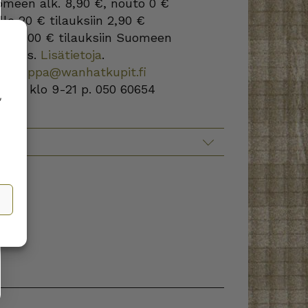
omeen alk. 8,90 €, nouto 0 €
lle 20 € tilauksiin 2,90 €
s
yli 100 € tilauksiin Suomeen
oikeus.
Lisätietoja
.
kokauppa@wanhatkupit.fi
a-su klo 9-21 p. 050 60654
,