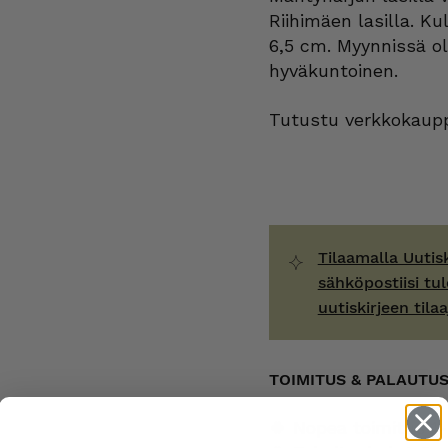
Riihimäen lasilla. K
6,5 cm. Myynnissä o
hyväkuntoinen.
Tutustu verkkokaupp
Tilaamalla Uutis
sähköpostiisi tul
uutiskirjeen tilaa
TOIMITUS & PALAUTU
🍀 Nopea toimitus 1-