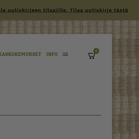
 uutiskirjeen tilaajille. Tilaa uutiskirje tästä
0
KASKOKEMUKSET
INFO
Cart