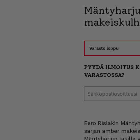
Mäntyharju
makeiskul
Varasto loppu
PYYDÄ ILMOITUS 
VARASTOSSA?
Eero Rislakin Mäntyh
sarjan amber makeis
Mäntyharjun lasilla v