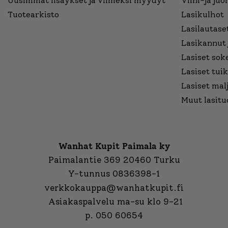
Uusimmat lisäykset ja viimeksi myydyt
Viini-ja juo
Tuotearkisto
Lasikulhot
Lasilautaset
Lasikannut 
Lasiset sok
Lasiset tuik
Lasiset mal
Muut lasitu
Wanhat Kupit Paimala ky
Paimalantie 369 20460 Turku
Y-tunnus 0836398-1
verkkokauppa@wanhatkupit.fi
Asiakaspalvelu ma-su klo 9-21
p. 050 60654