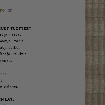
NFO
MUUT TUOTTEET
t ja -laatat
aset ja -vadit
at ja tuikut
kot ja -ruukut
urnukat
eet
at
e-esineet
N LASI