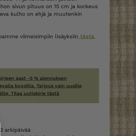
ulhon sivun pituus on 15 cm ja korkeus
leva kulho on ehjä ja muutenkin
amme viimeisimpiin lisäyksiin
tästä.
kirjeen saat -5 % alennuksen
evalla koodilla. Tarjous vain uusille
jille. Tilaa uutiskirje tästä
S
3 arkipäivää