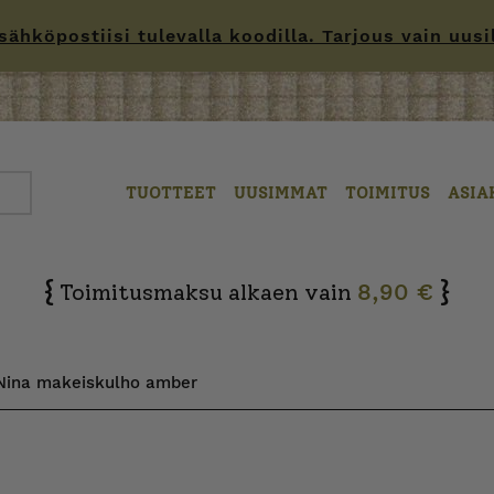
hköpostiisi tulevalla koodilla. Tarjous vain uusille
TUOTTEET
UUSIMMAT
TOIMITUS
ASIA
{
}
Toimitusmaksu alkaen vain
8,90 €
 Nina makeiskulho amber