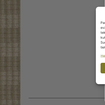
Pa
ev
te
kut
Su
tie
Ha