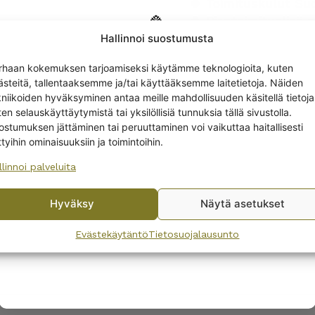
🍀 Toimituskulut Su
🍀 Pientoimituslisä a
🍀
Ilmainen toimitu
Hallinnoi suostumusta
Get -5%
🍀 14 vrk:n palautus
rhaan kokemuksen tarjoamiseksi käytämme teknologioita, kuten
off?
🍀 Kysyttävää?
verk
ästeitä, tallentaaksemme ja/tai käyttääksemme laitetietoja. Näiden
🍀 Asiakaspalvelu m
kniikoiden hyväksyminen antaa meille mahdollisuuden käsitellä tietoja
en selauskäyttäytymistä tai yksilöllisiä tunnuksia tällä sivustolla.
Yes! I want the discount
ostumuksen jättäminen tai peruuttaminen voi vaikuttaa haitallisesti
ttyihin ominaisuuksiin ja toimintoihin.
LISÄTIEDOT
llinnoi palveluita
No, I’ll pay full price
Hyväksy
Näytä asetukset
By subscribing to the newsletter, you consent to receiving messages from
Wanhojen kuppien and confirm that you have read and accepted
the
Evästekäytäntö
Tietosuojalausunto
privacy policy.