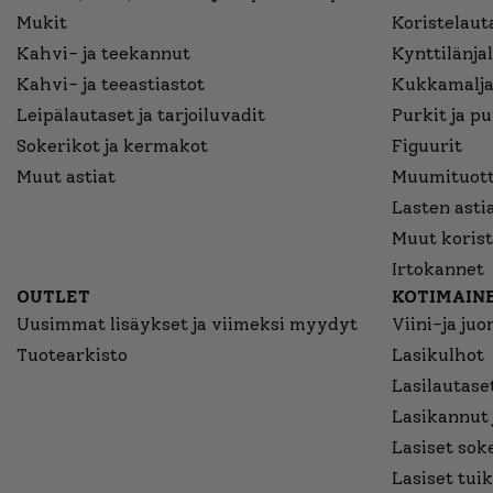
Mukit
Koristelaut
Kahvi- ja teekannut
Kynttilänjal
Kahvi- ja teeastiastot
Kukkamalja
Leipälautaset ja tarjoiluvadit
Purkit ja p
Sokerikot ja kermakot
Figuurit
Muut astiat
Muumituott
Lasten asti
Muut korist
Irtokannet
OUTLET
KOTIMAINE
Uusimmat lisäykset ja viimeksi myydyt
Viini-ja juo
Tuotearkisto
Lasikulhot
Lasilautaset
Lasikannut 
Lasiset sok
Lasiset tuik