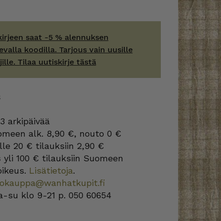
kirjeen saat -5 % alennuksen
evalla koodilla. Tarjous vain uusille
jille. Tilaa uutiskirje tästä
S
3 arkipäivää
omeen alk. 8,90 €, nouto 0 €
lle 20 € tilauksiin 2,90 €
s
yli 100 € tilauksiin Suomeen
oikeus.
Lisätietoja
.
kokauppa@wanhatkupit.fi
a-su klo 9-21 p. 050 60654