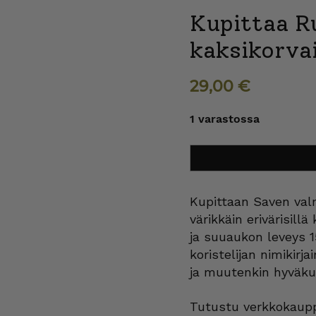
Kupittaa R
kaksikorva
29,00
€
1 varastossa
Kupittaa
Lisää ostoskoriin
Ruukku
kaksikorvainen
20
cm
Kupittaan Saven val
määrä
värikkäin erivärisill
ja suuaukon leveys 1
koristelijan nimikirj
ja muutenkin hyväku
Tutustu verkkokaupp