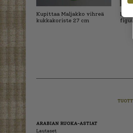
Kupittaa Maljakko vihreä
Kupi
kukkakoriste 27 cm
figu
TUOTT
ARABIAN RUOKA-ASTIAT
Lautaset