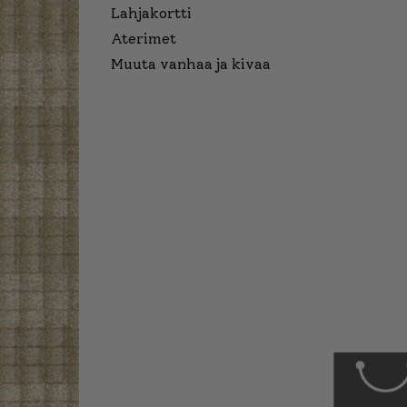
Lahjakortti
Aterimet
Muuta vanhaa ja kivaa