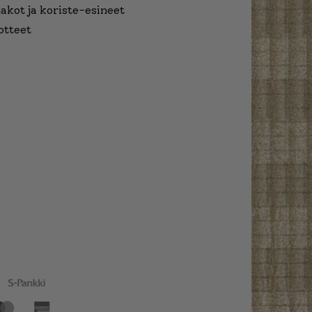
jakot ja koriste-esineet
otteet