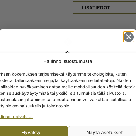
LISÄTIEDOT
EET
Hallinnoi suostumusta
Get -5%
rhaan kokemuksen tarjoamiseksi käytämme teknologioita, kuten
off?
ästeitä, tallentaaksemme ja/tai käyttääksemme laitetietoja. Näiden
kniikoiden hyväksyminen antaa meille mahdollisuuden käsitellä tietoja
en selauskäyttäytymistä tai yksilöllisiä tunnuksia tällä sivustolla.
Yes! I want the discount
ostumuksen jättäminen tai peruuttaminen voi vaikuttaa haitallisesti
ttyihin ominaisuuksiin ja toimintoihin.
llinnoi palveluita
No, I’ll pay full price
Hyväksy
Näytä asetukset
By subscribing to the newsletter, you consent to receiving messages from