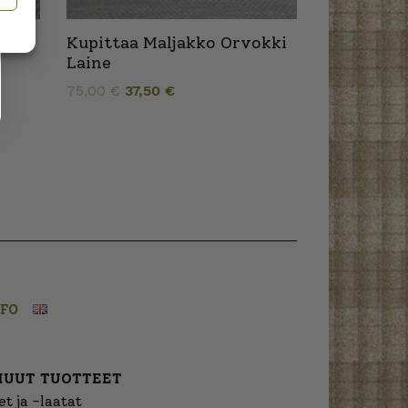
Kupittaa Maljakko Orvokki
Laine
Alkuperäinen
Nykyinen
75,00
€
37,50
€
hinta
hinta
oli:
on:
75,00 €.
37,50 €.
NFO
MUUT TUOTTEET
t ja -laatat