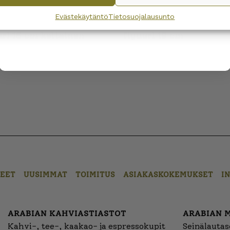
Wanhojen kuppien and confirm that you have read and accepted
the
Evästekäytäntö
Tietosuojalausunto
ttaa Matti ja Maija
Kupittaa Matti ja Maija
privacy policy.
uri 16 cm keltainen
figuuri 19 cm
EET
UUSIMMAT
TOIMITUS
ASIAKASKOKEMUKSET
I
ARABIAN KAHVIASTIASTOT
ARABIAN 
Kahvi-, tee-, kaakao- ja espressokupit
Seinälautase