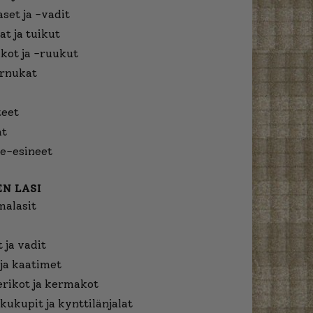
aset ja -vadit
at ja tuikut
kot ja -ruukut
urnukat
eet
at
e-esineet
N LASI
malasit
 ja vadit
ja kaatimet
erikot ja kermakot
kukupit ja kynttilänjalat