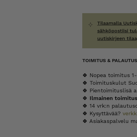
Tilaamalla Uutis
sähköpostiisi tul
uutiskirjeen tilaa
TOIMITUS & PALAUTU
🍀 Nopea toimitus 1-
🍀 Toimituskulut Su
🍀 Pientoimituslisä a
🍀
Ilmainen toimitu
🍀 14 vrk:n palautus
🍀 Kysyttävää?
verk
🍀 Asiakaspalvelu m