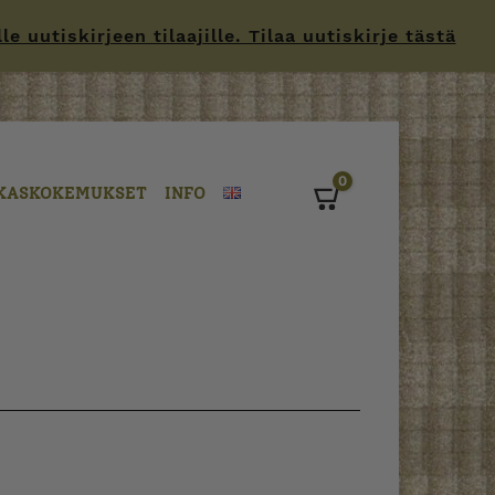
 uutiskirjeen tilaajille. Tilaa uutiskirje tästä
0
KASKOKEMUKSET
INFO
Cart