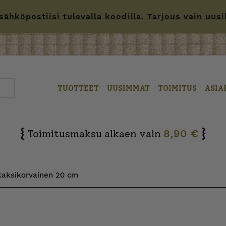
hköpostiisi tulevalla koodilla. Tarjous vain uusille
TUOTTEET
UUSIMMAT
TOIMITUS
ASIA
{
}
Toimitusmaksu alkaen vain
8,90 €
kaksikorvainen 20 cm