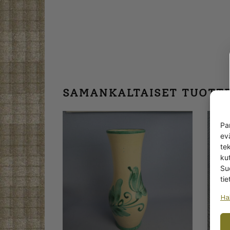
SAMANKALTAISET TUOTT
Pa
ev
te
kut
Su
tie
Ha