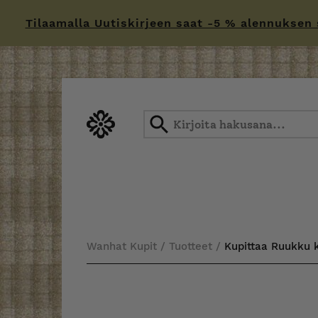
Tilaamalla Uutiskirjeen saat -5 % alennuksen sä
Skip
to
content
Wanhat Kupit
/
Tuotteet
/
Kupittaa Ruukku 