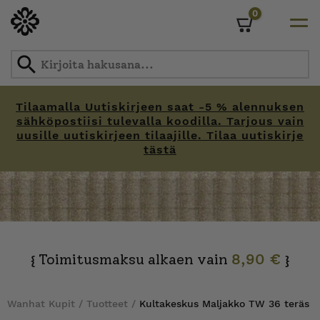
0
Cart
Tilaamalla Uutiskirjeen saat -5 % alennuksen
sähköpostiisi tulevalla koodilla. Tarjous vain
uusille uutiskirjeen tilaajille. Tilaa uutiskirje
tästä
Skip
to
content
Toimitusmaksu alkaen vain
8,90 €
{
}
Wanhat Kupit
/
Tuotteet
/
Kultakeskus Maljakko TW 36 teräs