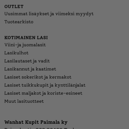
OUTLET
Uusimmat lisäykset ja viimeksi myydyt
Tuotearkisto
KOTIMAINEN LASI
Viini-ja juomalasit
Lasikulhot
Lasilautaset ja vadit
Lasikannut ja kaatimet
Lasiset sokerikot ja kermakot
Lasiset tuikkukupit ja kynttilänjalat
Lasiset maljakot ja koriste-esineet
Muut lasituotteet
Wanhat Kupit Paimala ky