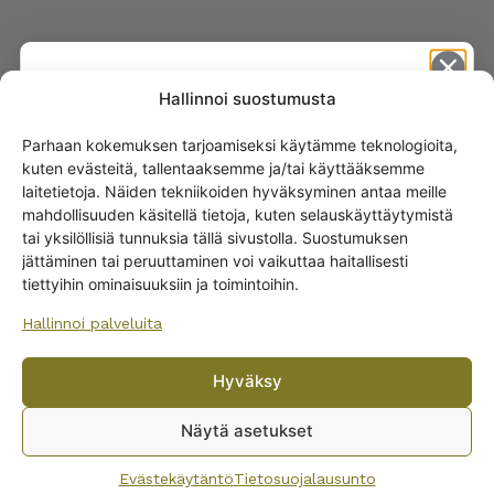
Hallinnoi suostumusta
Parhaan kokemuksen tarjoamiseksi käytämme teknologioita,
kuten evästeitä, tallentaaksemme ja/tai käyttääksemme
Get -5%
laitetietoja. Näiden tekniikoiden hyväksyminen antaa meille
off?
mahdollisuuden käsitellä tietoja, kuten selauskäyttäytymistä
ARABIAN RUOKA-ASTIAT
tai yksilöllisiä tunnuksia tällä sivustolla. Suostumuksen
Lautaset
jättäminen tai peruuttaminen voi vaikuttaa haitallisesti
Yes! I want the discount
tiettyihin ominaisuuksiin ja toimintoihin.
Kannut ja kaatimet
Tarjoiluastiat
Hallinnoi palveluita
No, I’ll pay full price
Muut ruoka-astioiden osat
Ruoka-astiastot
Hyväksy
By subscribing to the newsletter, you consent to receiving messages from
Munakupit
Wanhojen kuppien and confirm that you have read and accepted
the
Näytä asetukset
Kastikeastiat
privacy policy.
Ruuanvalmistus
Evästekäytäntö
Tietosuojalausunto