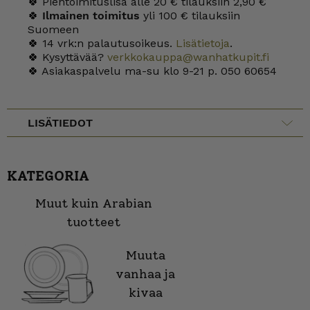
🍀 Pientoimituslisä alle 20 € tilauksiin 2,90 €
🍀
Ilmainen toimitus
yli 100 € tilauksiin
Suomeen
🍀 14 vrk:n palautusoikeus.
Lisätietoja
.
🍀 Kysyttävää?
verkkokauppa@wanhatkupit.fi
🍀 Asiakaspalvelu ma-su klo 9-21 p. 050 60654
LISÄTIEDOT
KATEGORIA
Muut kuin Arabian
tuotteet
Muuta
vanhaa ja
kivaa