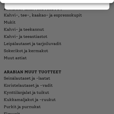
ARABIAN KAHVIASTIASTOT
Kahvi-, tee-, kaakao- ja espressokupit
Mukit
Kahvi- ja teekannut
Kahvi- ja teeastiastot
Leipälautaset ja tarjoiluvadit
Sokerikot ja kermakot
Muut astiat
ARABIAN MUUT TUOTTEET
Seinälautaset ja -laatat
Koristelautaset ja -vadit
Kynttilänjalat ja tuikut
Kukkamaljakot ja -ruukut
Purkit ja purnukat
Figuurit