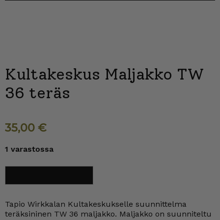
Kultakeskus Maljakko TW
36 teräs
35,00
€
1 varastossa
Kultakeskus
Lisää ostoskoriin
Maljakko
TW
36
teräs
Tapio Wirkkalan Kultakeskukselle suunnittelma
määrä
teräksininen TW 36 maljakko. Maljakko on suunniteltu