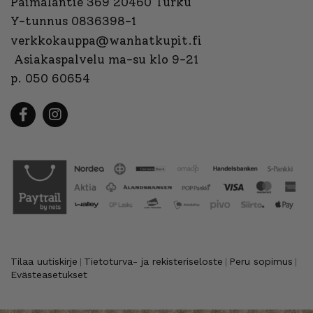
Paimalantie 369 20460 Turku
Y-tunnus 0836398-1
verkkokauppa@wanhatkupit.fi
Asiakaspalvelu ma-su klo 9-21
p. 050 60654
Tilaa uutiskirje
Tietoturva- ja rekisteriseloste
Peru sopimus
|
|
|
Evästeasetukset