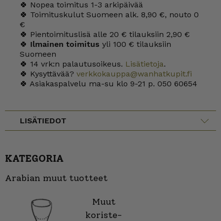
🍀 Nopea toimitus 1-3 arkipäivää
🍀 Toimituskulut Suomeen alk. 8,90 €, nouto 0
€
🍀 Pientoimituslisä alle 20 € tilauksiin 2,90 €
🍀
Ilmainen toimitus
yli 100 € tilauksiin
Suomeen
🍀 14 vrk:n palautusoikeus.
Lisätietoja
.
🍀 Kysyttävää?
verkkokauppa@wanhatkupit.fi
🍀 Asiakaspalvelu ma-su klo 9-21 p. 050 60654
LISÄTIEDOT
KATEGORIA
Arabian muut tuotteet
Muut
koriste-