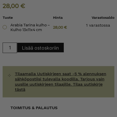
28,00
€
Tuote
Hinta
Varastosaldo
Arabia Tarina kulho –
1 varastossa
28,00
€
Kulho 13x11x4 cm
Arabia
Lisää ostoskoriin
Tarina
kulho
määrä
Tilaamalla Uutiskirjeen saat -5 % alennuksen
sähköpostiisi tulevalla koodilla. Tarjous vain
uusille uutiskirjeen tilaajille. Tilaa uutiskirje
tästä
TOIMITUS & PALAUTUS