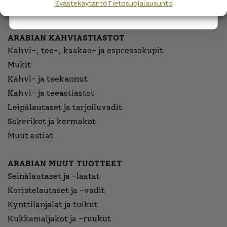
Evästekäytäntö
Tietosuojalausunto
Ruuanvalmistus
ARABIAN KAHVIASTIASTOT
Kahvi-, tee-, kaakao- ja espressokupit
Mukit
Kahvi- ja teekannut
Kahvi- ja teeastiastot
Leipälautaset ja tarjoiluvadit
Sokerikot ja kermakot
Muut astiat
ARABIAN MUUT TUOTTEET
Seinälautaset ja -laatat
Koristelautaset ja -vadit
Kynttilänjalat ja tuikut
Kukkamaljakot ja -ruukut