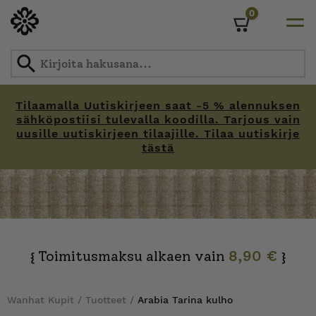
0
Cart
Tilaamalla Uutiskirjeen saat -5 % alennuksen
sähköpostiisi tulevalla koodilla. Tarjous vain
uusille uutiskirjeen tilaajille. Tilaa uutiskirje
tästä
Skip
to
content
Toimitusmaksu alkaen vain
8,90 €
{
}
Wanhat Kupit
/
Tuotteet
/
Arabia Tarina kulho