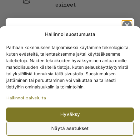
esineet
Hallinnoi suostumusta
Parhaan kokemuksen tarjoamiseksi käytämme teknologioita,
kuten evästeitä, tallentaaksemme ja/tai käyttääksemme
Get -5%
laitetietoja. Näiden tekniikoiden hyväksyminen antaa meille
off?
mahdollisuuden käsitellä tietoja, kuten selauskäyttäytymistä
tai yksilöllisiä tunnuksia tällä sivustolla. Suostumuksen
ARABIAN RUOKA-ASTIAT
jättäminen tai peruuttaminen voi vaikuttaa haitallisesti
Yes! I want the discount
Lautaset
tiettyihin ominaisuuksiin ja toimintoihin.
Kannut ja kaatimet
Hallinnoi palveluita
No, I’ll pay full price
Tarjoiluastiat
Muut ruoka-astioiden osat
Hyväksy
By subscribing to the newsletter, you consent to receiving messages from
Ruoka-astiastot
Wanhojen kuppien and confirm that you have read and accepted
the
Näytä asetukset
Munakupit
privacy policy.
Kastikeastiat