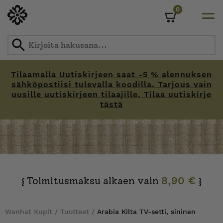
0
Cart
Tilaamalla Uutiskirjeen saat -5 % alennuksen
sähköpostiisi tulevalla koodilla. Tarjous vain
uusille uutiskirjeen tilaajille. Tilaa uutiskirje
tästä
Skip
to
content
Toimitusmaksu alkaen vain
8,90 €
{
}
Wanhat Kupit
/
Tuotteet
/
Arabia Kilta TV-setti, sininen