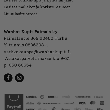
Lasiset tuikkukupit ja kynttilänjalat
Lasiset maljakot ja koriste-esineet
Muut lasituotteet
Wanhat Kupit Paimala ky
Paimalantie 369 20460 Turku
Y-tunnus 0836398-1
verkkokauppa@wanhatkupit.fi
Asiakaspalvelu ma-su klo 9-21
p. 050 60654