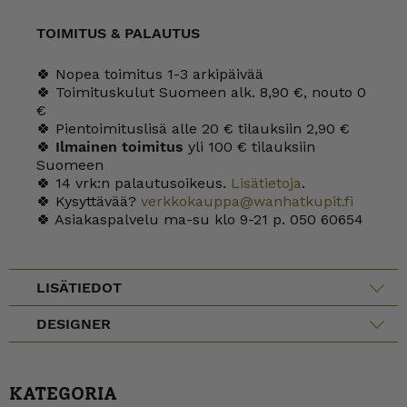
TOIMITUS & PALAUTUS
🍀 Nopea toimitus 1-3 arkipäivää
🍀 Toimituskulut Suomeen alk. 8,90 €, nouto 0
€
🍀 Pientoimituslisä alle 20 € tilauksiin 2,90 €
🍀
Ilmainen toimitus
yli 100 € tilauksiin
Suomeen
🍀 14 vrk:n palautusoikeus.
Lisätietoja
.
🍀 Kysyttävää?
verkkokauppa@wanhatkupit.fi
🍀 Asiakaspalvelu ma-su klo 9-21 p. 050 60654
LISÄTIEDOT
DESIGNER
KATEGORIA