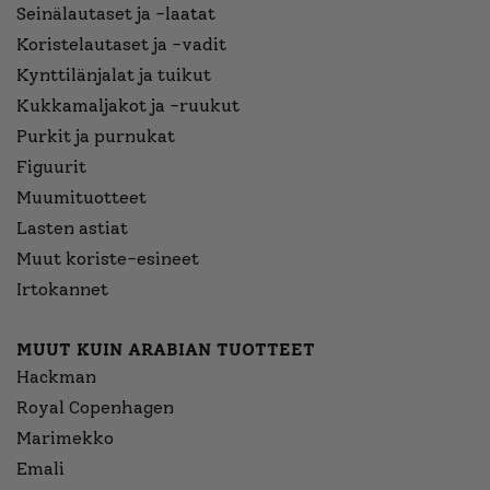
Seinälautaset ja -laatat
Koristelautaset ja -vadit
Kynttilänjalat ja tuikut
Kukkamaljakot ja -ruukut
Purkit ja purnukat
Figuurit
Muumituotteet
Lasten astiat
Muut koriste-esineet
Irtokannet
MUUT KUIN ARABIAN TUOTTEET
Hackman
Royal Copenhagen
Marimekko
Emali