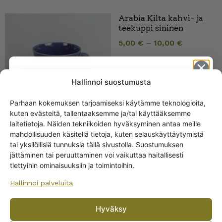
Arabia Kilta kahvi- ja
teekuppi sininen
5,00
€
–
10,00
€
Hallinnoi suostumusta
Parhaan kokemuksen tarjoamiseksi käytämme teknologioita,
kuten evästeitä, tallentaaksemme ja/tai käyttääksemme
Get -5%
laitetietoja. Näiden tekniikoiden hyväksyminen antaa meille
off?
mahdollisuuden käsitellä tietoja, kuten selauskäyttäytymistä
tai yksilöllisiä tunnuksia tällä sivustolla. Suostumuksen
Arabia / Iittala
jättäminen tai peruuttaminen voi vaikuttaa haitallisesti
Yes! I want the discount
kannellinen pata sininen
tiettyihin ominaisuuksiin ja toimintoihin.
38,00
€
–
55,00
€
Hallinnoi palveluita
No, I’ll pay full price
Hyväksy
By subscribing to the newsletter, you consent to receiving messages from