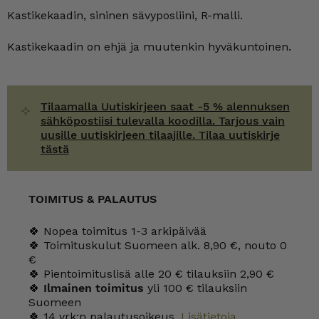
R-
Kastikekaadin, sininen sävyposliini, R-malli.
malli
määrä
Kastikekaadin on ehjä ja muutenkin hyväkuntoinen.
Tilaamalla Uutiskirjeen saat -5 % alennuksen
sähköpostiisi tulevalla koodilla. Tarjous vain
uusille uutiskirjeen tilaajille. Tilaa uutiskirje
tästä
TOIMITUS & PALAUTUS
🍀 Nopea toimitus 1-3 arkipäivää
🍀 Toimituskulut Suomeen alk. 8,90 €, nouto 0
€
🍀 Pientoimituslisä alle 20 € tilauksiin 2,90 €
🍀
Ilmainen toimitus
yli 100 € tilauksiin
Suomeen
🍀 14 vrk:n palautusoikeus.
Lisätietoja
.