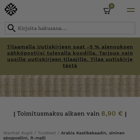
0
Cart
Tilaamalla Uutiskirjeen saat -5 % alennuksen
sähköpostiisi tulevalla koodilla. Tarjous vain
uusille uutiskirjeen tilaajille. Tilaa uutiskirje
tästä
Skip
to
content
Toimitusmaksu alkaen vain
8,90 €
{
}
Wanhat Kupit
/
Tuotteet
/
Arabia Kastikekaadin, sininen
sävyposliini, R-malli