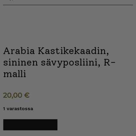
Arabia Kastikekaadin,
sininen sävyposliini, R-
malli
20,00
€
1 varastossa
Arabia
Lisää ostoskoriin
Kastikekaadin,
sininen
sävyposliini,