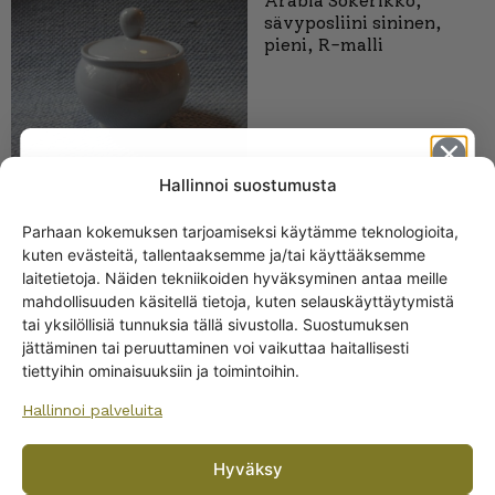
Arabia Sokerikko,
sävyposliini sininen,
pieni, R-malli
Hallinnoi suostumusta
Arabia Sokerikko,
Parhaan kokemuksen tarjoamiseksi käytämme teknologioita,
sävyposliini sininen, R-
kuten evästeitä, tallentaaksemme ja/tai käyttääksemme
Get -5%
malli
laitetietoja. Näiden tekniikoiden hyväksyminen antaa meille
off?
mahdollisuuden käsitellä tietoja, kuten selauskäyttäytymistä
15,00
€
tai yksilöllisiä tunnuksia tällä sivustolla. Suostumuksen
jättäminen tai peruuttaminen voi vaikuttaa haitallisesti
Yes! I want the discount
tiettyihin ominaisuuksiin ja toimintoihin.
Hallinnoi palveluita
No, I’ll pay full price
Arabia Lautanen,
Hyväksy
sävyposliini sininen, R-
By subscribing to the newsletter, you consent to receiving messages from