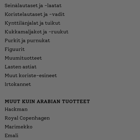
Seinälautaset ja -laatat
Koristelautaset ja -vadit
Kynttilänjalat ja tuikut
Kukkamaljakot ja -ruukut
Purkit ja purnukat
Figuurit
Muumituotteet
Lasten astiat
Muut koriste-esineet
Irtokannet
MUUT KUIN ARABIAN TUOTTEET
Hackman
Royal Copenhagen
Marimekko
Emali