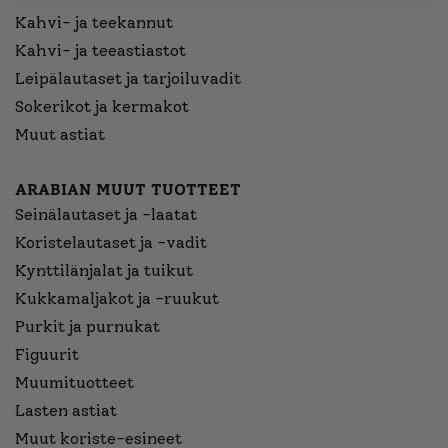
Kahvi- ja teekannut
Kahvi- ja teeastiastot
Leipälautaset ja tarjoiluvadit
Sokerikot ja kermakot
Muut astiat
ARABIAN MUUT TUOTTEET
Seinälautaset ja -laatat
Koristelautaset ja -vadit
Kynttilänjalat ja tuikut
Kukkamaljakot ja -ruukut
Purkit ja purnukat
Figuurit
Muumituotteet
Lasten astiat
Muut koriste-esineet