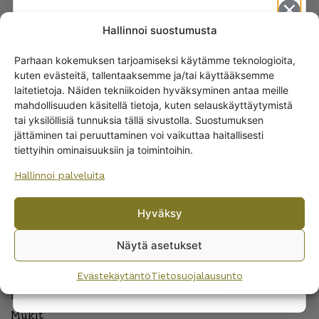
Hallinnoi suostumusta
Parhaan kokemuksen tarjoamiseksi käytämme teknologioita,
kuten evästeitä, tallentaaksemme ja/tai käyttääksemme
ARABIAN RUOKA-ASTIAT
Get -5%
laitetietoja. Näiden tekniikoiden hyväksyminen antaa meille
off?
Lautaset
mahdollisuuden käsitellä tietoja, kuten selauskäyttäytymistä
Kannut ja kaatimet
tai yksilöllisiä tunnuksia tällä sivustolla. Suostumuksen
jättäminen tai peruuttaminen voi vaikuttaa haitallisesti
Yes! I want the discount
Tarjoiluastiat
tiettyihin ominaisuuksiin ja toimintoihin.
Muut ruoka-astioiden osat
Hallinnoi palveluita
Ruoka-astiastot
No, I’ll pay full price
Munakupit
Hyväksy
Kastikeastiat
By subscribing to the newsletter, you consent to receiving messages from
Wanhojen kuppien and confirm that you have read and accepted
the
Ruuanvalmistus
Näytä asetukset
privacy policy.
Evästekäytäntö
Tietosuojalausunto
ARABIAN KAHVIASTIASTOT
Kahvi-, tee-, kaakao- ja espressokupit
Mukit