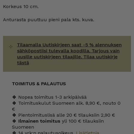
vaaleanpunaisia
Korkeus 10 cm.
kukkia,
CY-
malli
Anturasta puuttuu pieni pala kts. kuva.
määrä
Tilaamalla Uutiskirjeen saat -5 % alennuksen
sähköpostiisi tulevalla koodilla. Tarjous vain
uusille uutiskirjeen tilaajille. Tilaa uutiskirje
tästä
TOIMITUS & PALAUTUS
🍀 Nopea toimitus 1-3 arkipäivää
🍀 Toimituskulut Suomeen alk. 8,90 €, nouto 0
€
🍀 Pientoimituslisä alle 20 € tilauksiin 2,90 €
🍀
Ilmainen toimitus
yli 100 € tilauksiin
Suomeen
🍀 14 vrk:n palautusoikeus.
Lisätietoja
.