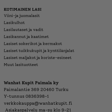
KOTIMAINEN LASI
Viini-ja juomalasit
Lasikulhot
Lasilautaset ja vadit
Lasikannut ja kaatimet
Lasiset sokerikot ja kermakot
Lasiset tuikkukupit ja kynttilänjalat
Lasiset maljakot ja koriste-esineet
Muut lasituotteet
Wanhat Kupit Paimala ky
Paimalantie 369 20460 Turku
Y-tunnus 0836398-1
verkkokauppa@wanhatkupit.fi
Asiakaspalvelu ma-su klo 9-21