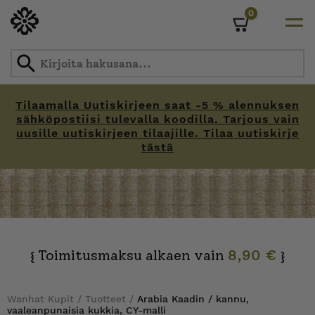
0
Cart
Tilaamalla Uutiskirjeen saat -5 % alennuksen
sähköpostiisi tulevalla koodilla. Tarjous vain
uusille uutiskirjeen tilaajille. Tilaa uutiskirje
tästä
Skip
to
content
Toimitusmaksu alkaen vain
8,90 €
{
}
Wanhat Kupit
/
Tuotteet
/
Arabia Kaadin / kannu,
vaaleanpunaisia kukkia, CY-malli