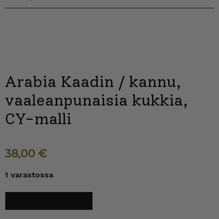
Arabia Kaadin / kannu,
vaaleanpunaisia kukkia,
CY-malli
38,00
€
1 varastossa
Arabia
Lisää ostoskoriin
Kaadin
/
kannu,