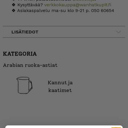
🍀 Kysyttävää?
verkkokauppa@wanhatkupit.fi
🍀 Asiakaspalvelu ma-su klo 9-21 p. 050 60654
LISÄTIEDOT
KATEGORIA
Arabian ruoka-astiat
Kannut ja
kaatimet