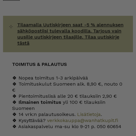
valkoinen
määrä
Tilaamalla Uutiskirjeen saat -5 % alennuksen
sähköpostiisi tulevalla koodilla. Tarjous vain
uusille uutiskirjeen tilaajille. Tilaa uutiskirje
tästä
TOIMITUS & PALAUTUS
🍀 Nopea toimitus 1-3 arkipäivää
🍀 Toimituskulut Suomeen alk. 8,90 €, nouto 0
€
🍀 Pientoimituslisä alle 20 € tilauksiin 2,90 €
🍀
Ilmainen toimitus
yli 100 € tilauksiin
Suomeen
🍀 14 vrk:n palautusoikeus.
Lisätietoja
.
🍀 Kysyttävää?
verkkokauppa@wanhatkupit.fi
🍀 Asiakaspalvelu ma-su klo 9-21 p. 050 60654