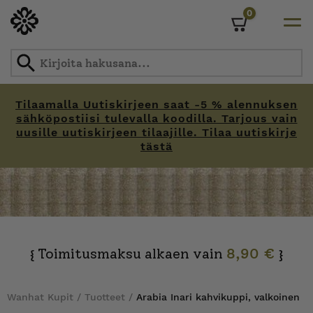
0
Cart
Tilaamalla Uutiskirjeen saat -5 % alennuksen
sähköpostiisi tulevalla koodilla. Tarjous vain
uusille uutiskirjeen tilaajille. Tilaa uutiskirje
tästä
Skip
to
content
Toimitusmaksu alkaen vain
8,90 €
{
}
Wanhat Kupit
/
Tuotteet
/
Arabia Inari kahvikuppi, valkoinen