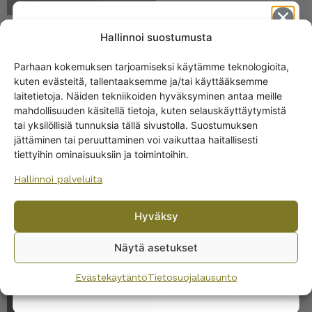
Hallinnoi suostumusta
Arabia Inari lautaset
Parhaan kokemuksen tarjoamiseksi käytämme teknologioita,
ruskeareuna
kuten evästeitä, tallentaaksemme ja/tai käyttääksemme
Get -5%
9,00
€
–
13,00
€
laitetietoja. Näiden tekniikoiden hyväksyminen antaa meille
off?
mahdollisuuden käsitellä tietoja, kuten selauskäyttäytymistä
tai yksilöllisiä tunnuksia tällä sivustolla. Suostumuksen
jättäminen tai peruuttaminen voi vaikuttaa haitallisesti
Yes! I want the discount
tiettyihin ominaisuuksiin ja toimintoihin.
Hallinnoi palveluita
No, I’ll pay full price
Hyväksy
By subscribing to the newsletter, you consent to receiving messages from
Wanhojen kuppien and confirm that you have read and accepted
the
Näytä asetukset
privacy policy.
SAMANKALTAISET TUOTTEET
Evästekäytäntö
Tietosuojalausunto
Arabia Polar kahvikuppi