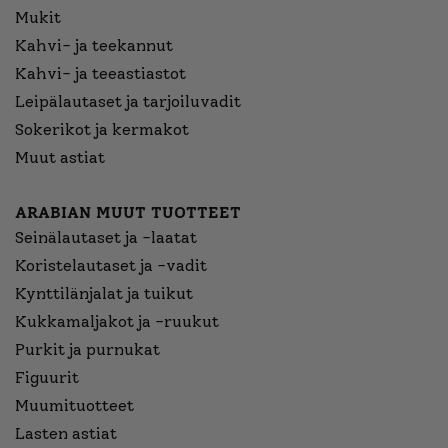
Mukit
Kahvi- ja teekannut
Kahvi- ja teeastiastot
Leipälautaset ja tarjoiluvadit
Sokerikot ja kermakot
Muut astiat
ARABIAN MUUT TUOTTEET
Seinälautaset ja -laatat
Koristelautaset ja -vadit
Kynttilänjalat ja tuikut
Kukkamaljakot ja -ruukut
Purkit ja purnukat
Figuurit
Muumituotteet
Lasten astiat