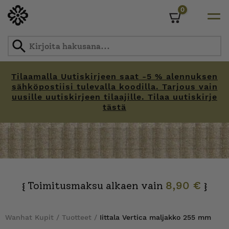
0
Cart
Tilaamalla Uutiskirjeen saat -5 % alennuksen
sähköpostiisi tulevalla koodilla. Tarjous vain
uusille uutiskirjeen tilaajille. Tilaa uutiskirje
tästä
Skip
to
content
Toimitusmaksu alkaen vain
8,90 €
{
}
Wanhat Kupit
/
Tuotteet
/
Iittala Vertica maljakko 255 mm