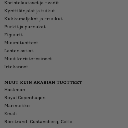
Koristelautaset ja -vadit
Kynttilänjalat ja tuikut
Kukkamaljakot ja -ruukut
Purkit ja purnukat
Figuurit
Muumituotteet
Lasten astiat
Muut koriste-esineet
Irtokannet
MUUT KUIN ARABIAN TUOTTEET
Hackman
Royal Copenhagen
Marimekko
Emali
Rörstrand, Gustavsberg, Gefle