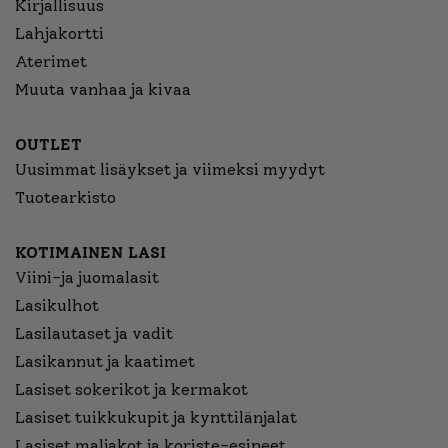
Kirjallisuus
Lahjakortti
Aterimet
Muuta vanhaa ja kivaa
OUTLET
Uusimmat lisäykset ja viimeksi myydyt
Tuotearkisto
KOTIMAINEN LASI
Viini-ja juomalasit
Lasikulhot
Lasilautaset ja vadit
Lasikannut ja kaatimet
Lasiset sokerikot ja kermakot
Lasiset tuikkukupit ja kynttilänjalat
Lasiset maljakot ja koriste-esineet