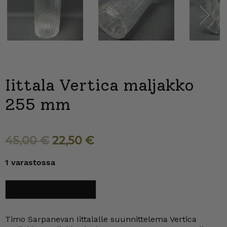
Next
Iittala Vertica maljakko
255 mm
Alkuperäinen
Nykyinen
45,00
€
22,50
€
hinta
hinta
1 varastossa
oli:
on:
45,00 €.
22,50 €.
Iittala
Lisää ostoskoriin
Vertica
maljakko
255
mm
Timo Sarpanevan Iittalalle suunnittelema Vertica
määrä