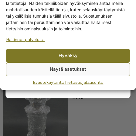
Get -5%
laitetietoja. Näiden tekniikoiden hyväksyminen antaa meille
off?
mahdollisuuden käsitellä tietoja, kuten selauskäyttäytymistä
Iittala Nardus maljakko
tai yksilöllisiä tunnuksia tällä sivustolla. Suostumuksen
260 mm
jättäminen tai peruuttaminen voi vaikuttaa haitallisesti
Yes! I want the discount
55,00
€
tiettyihin ominaisuuksiin ja toimintoihin.
Hallinnoi palveluita
No, I’ll pay full price
Hyväksy
By subscribing to the newsletter, you consent to receiving messages from
Wanhojen kuppien and confirm that you have read and accepted
the
Näytä asetukset
privacy policy.
Evästekäytäntö
Tietosuojalausunto
Iittala Rubus maljakko
2745