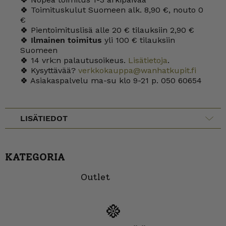
🍀 Toimituskulut Suomeen alk. 8,90 €, nouto 0
€
🍀 Pientoimituslisä alle 20 € tilauksiin 2,90 €
🍀
Ilmainen toimitus
yli 100 € tilauksiin
Suomeen
🍀 14 vrk:n palautusoikeus.
Lisätietoja
.
🍀 Kysyttävää?
verkkokauppa@wanhatkupit.fi
🍀 Asiakaspalvelu ma-su klo 9-21 p. 050 60654
LISÄTIEDOT
KATEGORIA
Outlet