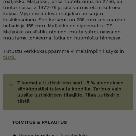
maljakko. Maljakko, jonka tuotetunnus on 2756, oli
tuotannossa v. 1972-75 ja sitä valmistettiin kolmea
kokoa. Myynnissä oleva maljakko on sarjan
keskikokoinen. Sen korkeus on 255 mm ja suuaukon
halkaisija 155 mm. Maljakko on signeerattu: TS.
Maljakko on siistikuntoinen, mutta yläreunassa on
muutama lohkeama, jotka on huomioitu hinnassa.
Tutustu verkkokauppamme viimeisimpiin lisäyksiin
tästä.
Tilaamalla Uutiskirjeen saat -5 % alennuksen
sähköpostiisi tulevalla koodilla. Tarjous vain
uusille uutiskirjeen tilaajille. Tilaa uutiskirje
tästä
TOIMITUS & PALAUTUS
🍀 Nopea toimitus 1-3 arkipäivää