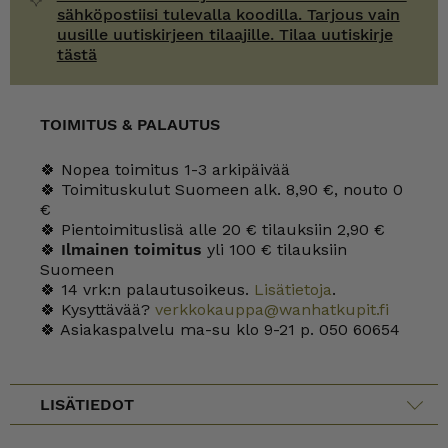
sähköpostiisi tulevalla koodilla. Tarjous vain
uusille uutiskirjeen tilaajille. Tilaa uutiskirje
tästä
TOIMITUS & PALAUTUS
🍀 Nopea toimitus 1-3 arkipäivää
🍀 Toimituskulut Suomeen alk. 8,90 €, nouto 0
€
🍀 Pientoimituslisä alle 20 € tilauksiin 2,90 €
🍀
Ilmainen toimitus
yli 100 € tilauksiin
Suomeen
🍀 14 vrk:n palautusoikeus.
Lisätietoja
.
🍀 Kysyttävää?
verkkokauppa@wanhatkupit.fi
🍀 Asiakaspalvelu ma-su klo 9-21 p. 050 60654
LISÄTIEDOT