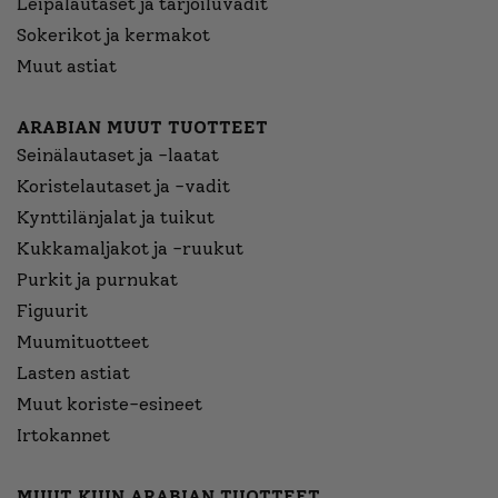
Leipälautaset ja tarjoiluvadit
Sokerikot ja kermakot
Muut astiat
ARABIAN MUUT TUOTTEET
Seinälautaset ja -laatat
Koristelautaset ja -vadit
Kynttilänjalat ja tuikut
Kukkamaljakot ja -ruukut
Purkit ja purnukat
Figuurit
Muumituotteet
Lasten astiat
Muut koriste-esineet
Irtokannet
MUUT KUIN ARABIAN TUOTTEET