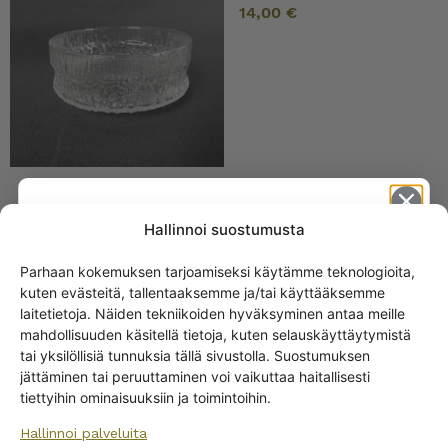
14,00
€
Iittala Paadar mehulasi
Hallinnoi suostumusta
30 cl
Parhaan kokemuksen tarjoamiseksi käytämme teknologioita,
kuten evästeitä, tallentaaksemme ja/tai käyttääksemme
Get -5%
laitetietoja. Näiden tekniikoiden hyväksyminen antaa meille
off?
mahdollisuuden käsitellä tietoja, kuten selauskäyttäytymistä
tai yksilöllisiä tunnuksia tällä sivustolla. Suostumuksen
jättäminen tai peruuttaminen voi vaikuttaa haitallisesti
Yes! I want the discount
tiettyihin ominaisuuksiin ja toimintoihin.
Hallinnoi palveluita
No, I’ll pay full price