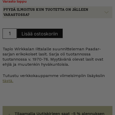
Varasto loppu
PYYDÄ ILMOITUS KUN TUOTETTA ON JÄLLEEN
VARASTOSSA?
Iittala
Lisää ostoskoriin
Paadar
lasi
18
ja
Tapio Wirkkalan Iittalalle suunnitteleman Paadar-
24
cl
sarjan erikokoiset lasit. Sarja oli tuotannossa
määrä
tuotannossa v. 1970-76. Myytävänä olevat lasit ovat
ehjiä ja muutenkin hyväkuntoisia.
Tutustu verkkokauppamme viimeisimpiin lisäyksiin
tästä.
Tilaamalla Uutiskirjeen saat -5 % alennuksen