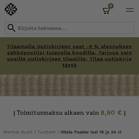
0
Cart
Tilaamalla Uutiskirjeen saat -5 % alennuksen
sähköpostiisi tulevalla koodilla. Tarjous vain
uusille uutiskirjeen tilaajille. Tilaa uutiskirje
tästä
Skip
to
content
Toimitusmaksu alkaen vain
8,90 €
{
}
Wanhat Kupit
/
Tuotteet
/
Iittala Paadar lasi 18 ja 24 cl