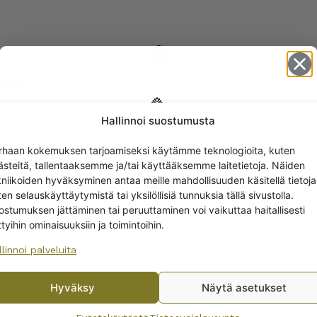
EET
Hallinnoi suostumusta
Get -5%
rhaan kokemuksen tarjoamiseksi käytämme teknologioita, kuten
off?
ästeitä, tallentaaksemme ja/tai käyttääksemme laitetietoja. Näiden
kniikoiden hyväksyminen antaa meille mahdollisuuden käsitellä tietoja
en selauskäyttäytymistä tai yksilöllisiä tunnuksia tällä sivustolla.
Yes! I want the discount
ostumuksen jättäminen tai peruuttaminen voi vaikuttaa haitallisesti
ttyihin ominaisuuksiin ja toimintoihin.
llinnoi palveluita
No, I’ll pay full price
Hyväksy
Näytä asetukset
By subscribing to the newsletter, you consent to receiving messages from
la Fenix punaviinilasi
Iittala Joiku punaviinil
Wanhojen kuppien and confirm that you have read and accepted
the