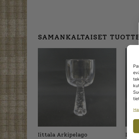
SAMANKALTAISET TUOTT
Pa
ev
te
kut
Su
tie
Ha
Iittala Arkipelago
Iitta