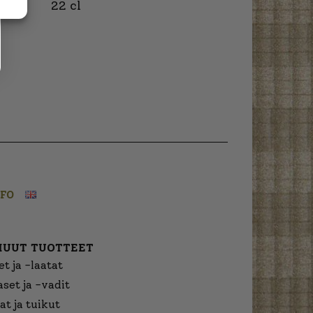
22 cl
NFO
MUUT TUOTTEET
t ja -laatat
aset ja -vadit
at ja tuikut