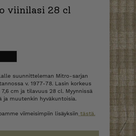
o viinilasi 28 cl
oriin
alalle suunnitteleman Mitro-sarjan
tuotannossa v. 1977-78. Lasin korkeus
a 7,6 cm ja tilavuus 28 cl. Myynnissä
iä ja muutenkin hyväkuntoisia.
amme viimeisimpiin lisäyksiin
tästä.