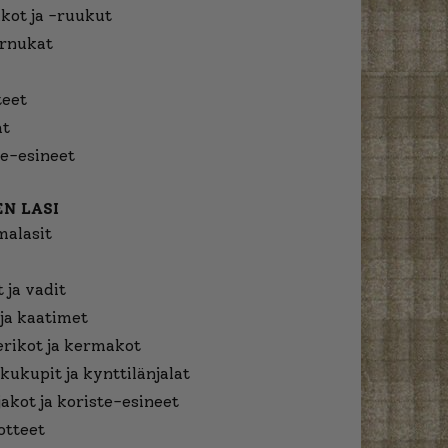
kot ja -ruukut
urnukat
eet
at
e-esineet
N LASI
malasit
 ja vadit
ja kaatimet
erikot ja kermakot
kukupit ja kynttilänjalat
jakot ja koriste-esineet
otteet