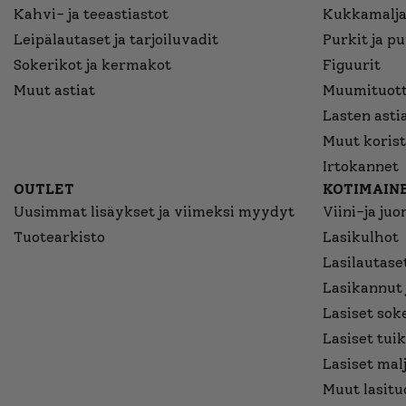
Kahvi- ja teeastiastot
Kukkamalja
Leipälautaset ja tarjoiluvadit
Purkit ja p
Sokerikot ja kermakot
Figuurit
Muut astiat
Muumituott
Lasten asti
Muut korist
Irtokannet
OUTLET
KOTIMAINE
Uusimmat lisäykset ja viimeksi myydyt
Viini-ja juo
Tuotearkisto
Lasikulhot
Lasilautaset
Lasikannut 
Lasiset sok
Lasiset tuik
Lasiset mal
Muut lasitu