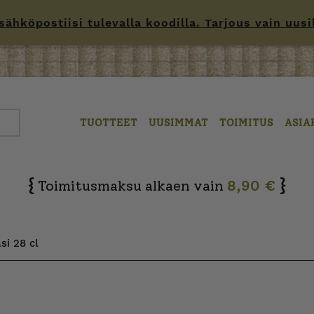
hköpostiisi tulevalla koodilla. Tarjous vain uusille
TUOTTEET
UUSIMMAT
TOIMITUS
ASIA
{
}
Toimitusmaksu alkaen vain
8,90 €
asi 28 cl