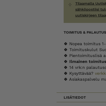
Tilaamalla Uutis
sähköpostiisi tul
uutiskirjeen tilaa
TOIMITUS & PALAUTU
🍀 Nopea toimitus 1-
🍀 Toimituskulut Su
🍀 Pientoimituslisä a
🍀
Ilmainen toimitu
🍀 14 vrk:n palautus
🍀 Kysyttävää?
verk
🍀 Asiakaspalvelu m
LISÄTIEDOT