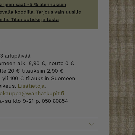
kirjeen saat -5 % alennuksen
evalla koodilla. Tarjous vain uusille
jille. Tilaa uutiskirje tästä
S
3 arkipäivää
omeen alk. 8,90 €, nouto 0 €
lle 20 € tilauksiin 2,90 €
s
yli 100 € tilauksiin Suomeen
oikeus.
Lisätietoja
.
kokauppa@wanhatkupit.fi
a-su klo 9-21 p. 050 60654