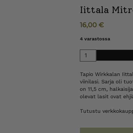
Iittala Mitr
16,00
€
4 varastossa
Iittala
Lisää ostosk
Mitro
viinilasi
28
cl
Tapio Wirkkalan Iitt
määrä
viinilasi. Sarja oli 
on 11,5 cm, halkaisij
olevat lasit ovat ehj
Tutustu verkkokaupp