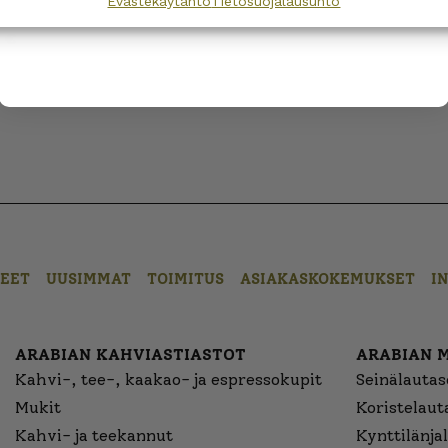
Evästekäytäntö
Tietosuojalausunto
27 cl
privacy policy.
0
€
EET
UUSIMMAT
TOIMITUS
ASIAKASKOKEMUKSET
I
ARABIAN KAHVIASTIASTOT
ARABIAN 
Kahvi-, tee-, kaakao- ja espressokupit
Seinälautase
Mukit
Koristelaut
Kahvi- ja teekannut
Kynttilänjal