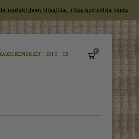
 uutiskirjeen tilaajille. Tilaa uutiskirje tästä
0
KASKOKEMUKSET
INFO
Cart