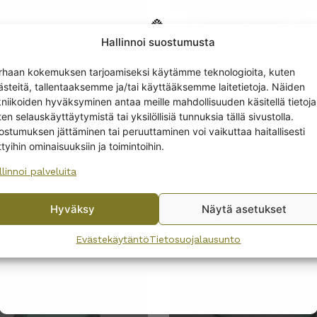
Hallinnoi suostumusta
Get -5%
rhaan kokemuksen tarjoamiseksi käytämme teknologioita, kuten
off?
ästeitä, tallentaaksemme ja/tai käyttääksemme laitetietoja. Näiden
kniikoiden hyväksyminen antaa meille mahdollisuuden käsitellä tietoja
en selauskäyttäytymistä tai yksilöllisiä tunnuksia tällä sivustolla.
Yes! I want the discount
ala Aalto kynttilälyhty
Kastehelmi kulho 0,35 
ostumuksen jättäminen tai peruuttaminen voi vaikuttaa haitallisesti
m omenanvihreä
omenanvihreä
ttyihin ominaisuuksiin ja toimintoihin.
0
€
–
26,00
€
llinnoi palveluita
No, I’ll pay full price
Hyväksy
Näytä asetukset
By subscribing to the newsletter, you consent to receiving messages from
Wanhojen kuppien and confirm that you have read and accepted
the
EET
Evästekäytäntö
Tietosuojalausunto
privacy policy.