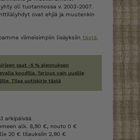
lyhty oli tuotannossa v. 2003-2007.
ttilälyhdyt ovat ehjiä ja muutenkin
amme viimeisimpiin lisäyksiin
tästä.
kirjeen saat -5 % alennuksen
evalla koodilla. Tarjous vain uusille
jille. Tilaa uutiskirje tästä
S
3 arkipäivää
omeen alk. 8,90 €, nouto 0 €
lle 20 € tilauksiin 2,90 €