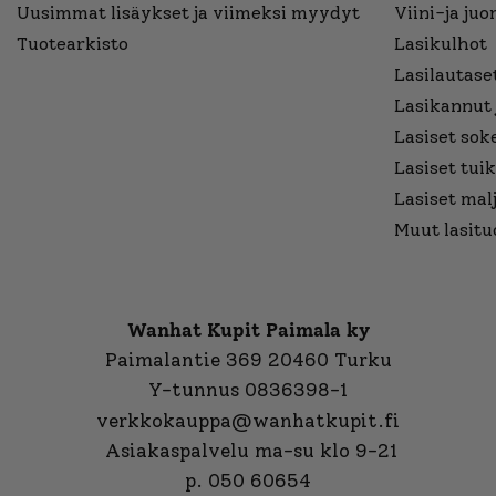
Uusimmat lisäykset ja viimeksi myydyt
Viini-ja juo
Tuotearkisto
Lasikulhot
Lasilautaset
Lasikannut 
Lasiset sok
Lasiset tuik
Lasiset mal
Muut lasitu
Wanhat Kupit Paimala ky
Paimalantie 369 20460 Turku
Y-tunnus 0836398-1
verkkokauppa@wanhatkupit.fi
Asiakaspalvelu ma-su klo 9-21
p. 050 60654