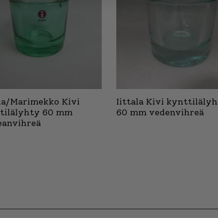
ala/Marimekko Kivi
Iittala Kivi kynttiläly
tilälyhty 60 mm
60 mm vedenvihreä
eanvihreä