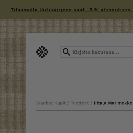
Tilaamalla Uutiskirjeen saat -5 % alennuksen sä
Skip
to
content
Wanhat Kupit
/
Tuotteet
/
Iittala Marimekko