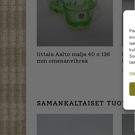
Pa
ev
te
kut
Iittala Aalto malja 40 x 136
Iitt
Su
mm omenanvihreä
55 m
tie
22,0
Ha
SAMANKALTAISET TUOTT