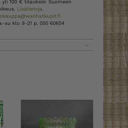
s
yli 100 € tilauksiin Suomeen
oikeus.
Lisätietoja
.
kokauppa@wanhatkupit.fi
a-su klo 9-21 p. 050 60654