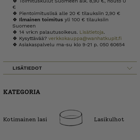
🍀 Toimituskulut Suomeen alk. 8,90 €, nouto 0
€
🍀 Pientoimituslisä alle 20 € tilauksiin 2,90 €
🍀
Ilmainen toimitus
yli 100 € tilauksiin
Suomeen
🍀 14 vrk:n palautusoikeus.
Lisätietoja
.
🍀 Kysyttävää?
verkkokauppa@wanhatkupit.fi
🍀 Asiakaspalvelu ma-su klo 9-21 p. 050 60654
LISÄTIEDOT
KATEGORIA
Kotimainen lasi
Lasikulhot