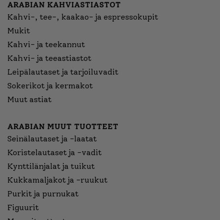
ARABIAN KAHVIASTIASTOT
Kahvi-, tee-, kaakao- ja espressokupit
Mukit
Kahvi- ja teekannut
Kahvi- ja teeastiastot
Leipälautaset ja tarjoiluvadit
Sokerikot ja kermakot
Muut astiat
ARABIAN MUUT TUOTTEET
Seinälautaset ja -laatat
Koristelautaset ja -vadit
Kynttilänjalat ja tuikut
Kukkamaljakot ja -ruukut
Purkit ja purnukat
Figuurit