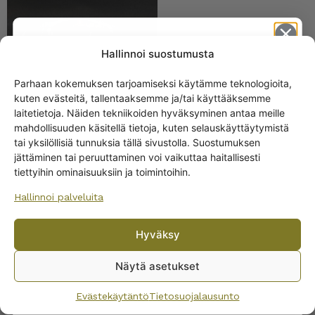
Hallinnoi suostumusta
Parhaan kokemuksen tarjoamiseksi käytämme teknologioita,
kuten evästeitä, tallentaaksemme ja/tai käyttääksemme
Get -5%
laitetietoja. Näiden tekniikoiden hyväksyminen antaa meille
off?
mahdollisuuden käsitellä tietoja, kuten selauskäyttäytymistä
tai yksilöllisiä tunnuksia tällä sivustolla. Suostumuksen
Iittala Maininki lautanen
jättäminen tai peruuttaminen voi vaikuttaa haitallisesti
Yes! I want the discount
26 cm
tiettyihin ominaisuuksiin ja toimintoihin.
14,00
€
Hallinnoi palveluita
No, I’ll pay full price
Hyväksy
By subscribing to the newsletter, you consent to receiving messages from
Wanhojen kuppien and confirm that you have read and accepted
the
Näytä asetukset
privacy policy.
Evästekäytäntö
Tietosuojalausunto