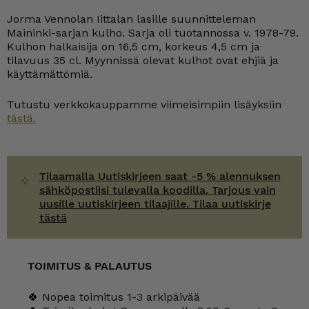
Jorma Vennolan Iittalan lasille suunnitteleman
Maininki-sarjan kulho. Sarja oli tuotannossa v. 1978-79.
Kulhon halkaisija on 16,5 cm, korkeus 4,5 cm ja
tilavuus 35 cl. Myynnissä olevat kulhot ovat ehjiä ja
käyttämättömiä.
Tutustu verkkokauppamme viimeisimpiin lisäyksiin
tästä.
Tilaamalla Uutiskirjeen saat -5 % alennuksen
sähköpostiisi tulevalla koodilla. Tarjous vain
uusille uutiskirjeen tilaajille. Tilaa uutiskirje
tästä
TOIMITUS & PALAUTUS
🍀 Nopea toimitus 1-3 arkipäivää