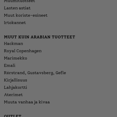
Muumituotteet
Lasten astiat
Muut koriste-esineet
Irtokannet
MUUT KUIN ARABIAN TUOTTEET
Hackman
Royal Copenhagen
Marimekko
Emali
Rörstrand, Gustavsberg, Gefle
Kirjallisuus
Lahjakortti
Aterimet
Muuta vanhaa ja kivaa
OUTLET