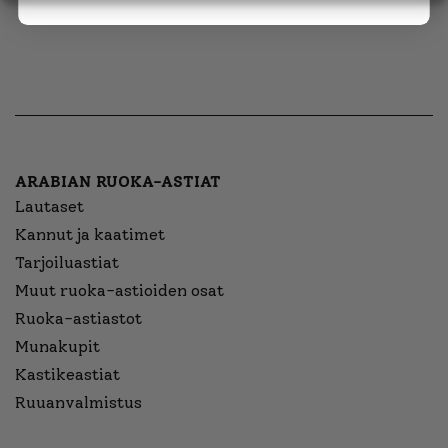
ARABIAN RUOKA-ASTIAT
Lautaset
Kannut ja kaatimet
Tarjoiluastiat
Muut ruoka-astioiden osat
Ruoka-astiastot
Munakupit
Kastikeastiat
Ruuanvalmistus