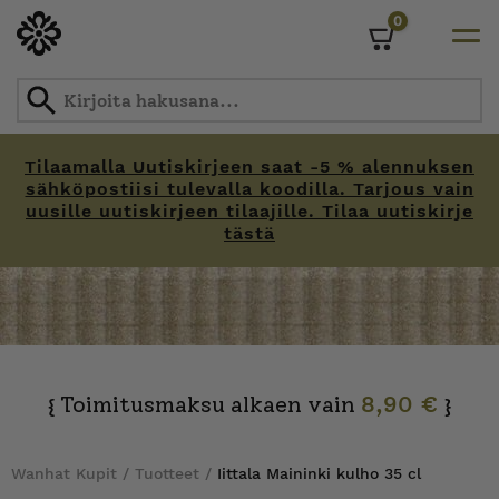
0
Cart
Tilaamalla Uutiskirjeen saat -5 % alennuksen
sähköpostiisi tulevalla koodilla. Tarjous vain
uusille uutiskirjeen tilaajille. Tilaa uutiskirje
tästä
Skip
to
content
Toimitusmaksu alkaen vain
8,90 €
{
}
Wanhat Kupit
/
Tuotteet
/
Iittala Maininki kulho 35 cl