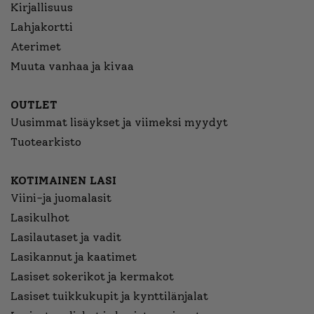
Kirjallisuus
Lahjakortti
Aterimet
Muuta vanhaa ja kivaa
OUTLET
Uusimmat lisäykset ja viimeksi myydyt
Tuotearkisto
KOTIMAINEN LASI
Viini-ja juomalasit
Lasikulhot
Lasilautaset ja vadit
Lasikannut ja kaatimet
Lasiset sokerikot ja kermakot
Lasiset tuikkukupit ja kynttilänjalat