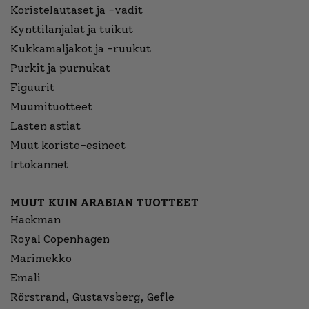
Koristelautaset ja -vadit
Kynttilänjalat ja tuikut
Kukkamaljakot ja -ruukut
Purkit ja purnukat
Figuurit
Muumituotteet
Lasten astiat
Muut koriste-esineet
Irtokannet
MUUT KUIN ARABIAN TUOTTEET
Hackman
Royal Copenhagen
Marimekko
Emali
Rörstrand, Gustavsberg, Gefle