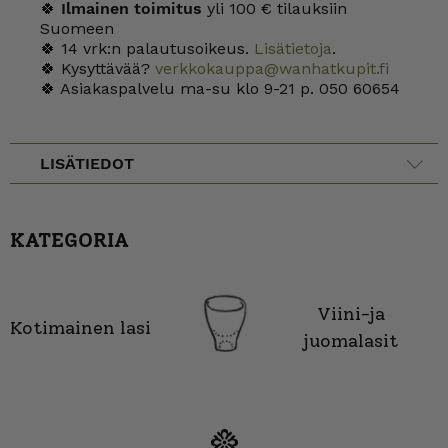
🍀
Ilmainen toimitus
yli 100 € tilauksiin
Suomeen
🍀 14 vrk:n palautusoikeus.
Lisätietoja
.
🍀 Kysyttävää?
verkkokauppa@wanhatkupit.fi
🍀 Asiakaspalvelu ma-su klo 9-21 p. 050 60654
LISÄTIEDOT
KATEGORIA
Viini-ja
Kotimainen lasi
juomalasit