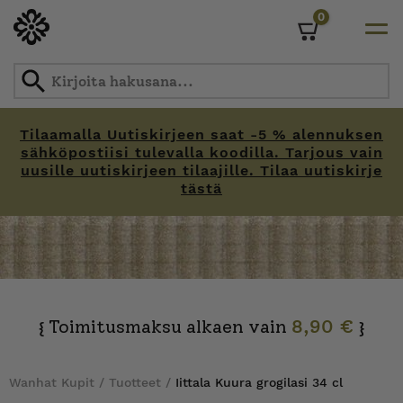
0
Cart
Tilaamalla Uutiskirjeen saat -5 % alennuksen
sähköpostiisi tulevalla koodilla. Tarjous vain
uusille uutiskirjeen tilaajille. Tilaa uutiskirje
tästä
Skip
to
content
Toimitusmaksu alkaen vain
8,90 €
{
}
Wanhat Kupit
/
Tuotteet
/
Iittala Kuura grogilasi 34 cl