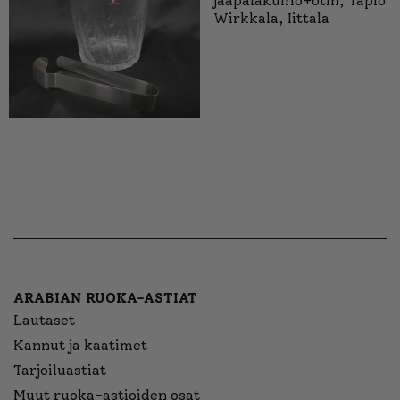
jääpalakulho+otin, Tapio
Wirkkala, Iittala
ARABIAN RUOKA-ASTIAT
Lautaset
Kannut ja kaatimet
Tarjoiluastiat
Muut ruoka-astioiden osat