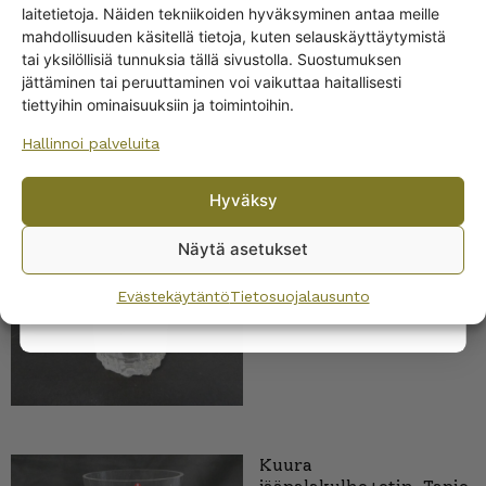
Get -5%
laitetietoja. Näiden tekniikoiden hyväksyminen antaa meille
off?
mahdollisuuden käsitellä tietoja, kuten selauskäyttäytymistä
tai yksilöllisiä tunnuksia tällä sivustolla. Suostumuksen
jättäminen tai peruuttaminen voi vaikuttaa haitallisesti
Yes! I want the discount
tiettyihin ominaisuuksiin ja toimintoihin.
Hallinnoi palveluita
No, I’ll pay full price
Iittala Kuura olutlasi 30
Hyväksy
cl
By subscribing to the newsletter, you consent to receiving messages from
22,00
€
Wanhojen kuppien and confirm that you have read and accepted
the
Näytä asetukset
privacy policy.
Evästekäytäntö
Tietosuojalausunto
Kuura