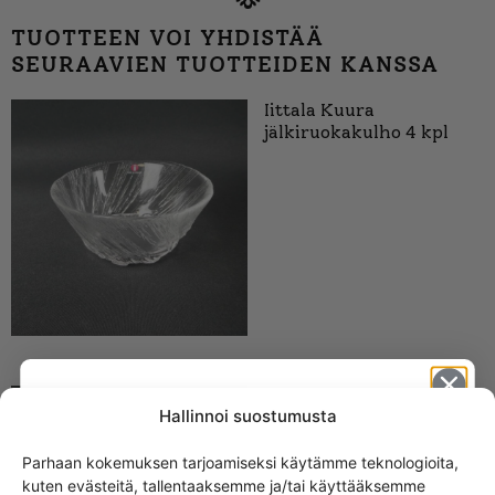
TUOTTEEN VOI YHDISTÄÄ
SEURAAVIEN TUOTTEIDEN KANSSA
Iittala Kuura
jälkiruokakulho 4 kpl
Kuura lasi, Tapio
Hallinnoi suostumusta
Wirkkala, Iittala
Parhaan kokemuksen tarjoamiseksi käytämme teknologioita,
kuten evästeitä, tallentaaksemme ja/tai käyttääksemme