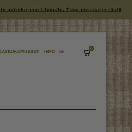
 uutiskirjeen tilaajille. Tilaa uutiskirje tästä
0
KASKOKEMUKSET
INFO
Cart