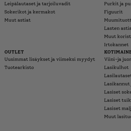
Leipälautaset ja tarjoiluvadit
Purkit ja p
Sokerikot ja kermakot
Figuurit
Muut astiat
Muumituott
Lasten asti
Muut korist
Irtokannet
OUTLET
KOTIMAINE
Uusimmat lisäykset ja viimeksi myydyt
Viini-ja juo
Tuotearkisto
Lasikulhot
Lasilautaset
Lasikannut 
Lasiset sok
Lasiset tuik
Lasiset mal
Muut lasitu