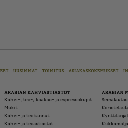
EET
UUSIMMAT
TOIMITUS
ASIAKASKOKEMUKSET
I
ARABIAN KAHVIASTIASTOT
ARABIAN 
Kahvi-, tee-, kaakao- ja espressokupit
Seinälautase
Mukit
Koristelaut
Kahvi- ja teekannut
Kynttilänjal
Kahvi- ja teeastiastot
Kukkamalja