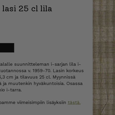
 lasi 25 cl lila
oriin
lalle suunnitteleman i-sarjan lila i-
t tuotannossa v. 1959-70. Lasin korkeus
6,3 cm ja tilavuus 25 cl. Myynnissä
jiä ja muutenkin hyväkuntoisia. Osassa
io i-tarra.
amme viimeisimpiin lisäyksiin
tästä.