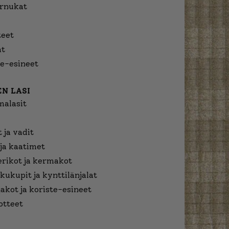
urnukat
eet
at
e-esineet
N LASI
malasit
 ja vadit
ja kaatimet
erikot ja kermakot
kukupit ja kynttilänjalat
jakot ja koriste-esineet
otteet