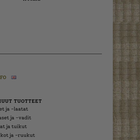
NFO
MUUT TUOTTEET
t ja -laatat
aset ja -vadit
at ja tuikut
kot ja -ruukut