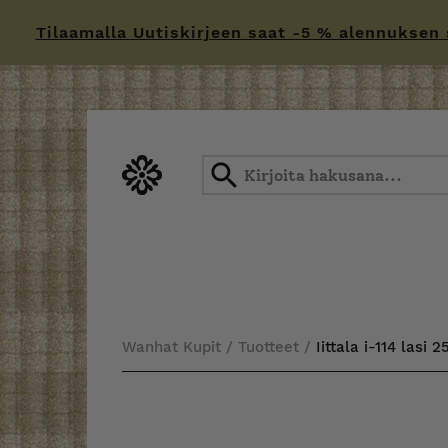
Tilaamalla Uutiskirjeen saat -5 % alennuksen sä
Skip
to
content
Wanhat Kupit
/
Tuotteet
/
Iittala i-114 lasi 25