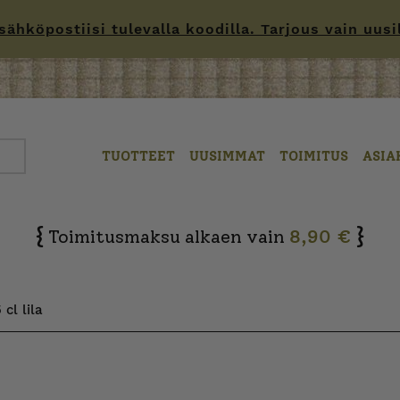
hköpostiisi tulevalla koodilla. Tarjous vain uusille
TUOTTEET
UUSIMMAT
TOIMITUS
ASIA
{
}
Toimitusmaksu alkaen vain
8,90 €
 cl lila