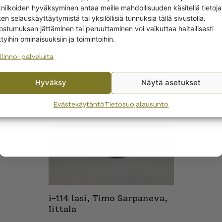
la i-114 lasi 6 kpl ja i-
i-114 lasi, 25 cl,
kniikoiden hyväksyminen antaa meille mahdollisuuden käsitellä tietoja
kaadin sininen
ruskea(amber?)Timo
en selauskäyttäytymistä tai yksilöllisiä tunnuksia tällä sivustolla.
Yes! I want the discount
Sarpaneva, Iittala
ostumuksen jättäminen tai peruuttaminen voi vaikuttaa haitallisesti
ttyihin ominaisuuksiin ja toimintoihin.
llinnoi palveluita
No, I’ll pay full price
Hyväksy
Näytä asetukset
By subscribing to the newsletter, you consent to receiving messages from
Wanhojen kuppien and confirm that you have read and accepted
the
Evästekäytäntö
Tietosuojalausunto
privacy policy.
i-114 lasi, Timo Sarpaneva,
Iittala