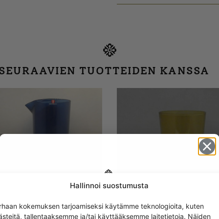
 SEURAAVIEN TUOTTEIDEN KANSSA
Hallinnoi suostumusta
Get -5%
rhaan kokemuksen tarjoamiseksi käytämme teknologioita, kuten
off?
ästeitä, tallentaaksemme ja/tai käyttääksemme laitetietoja. Näiden