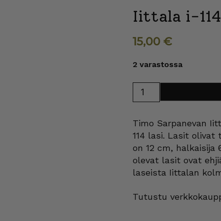
Iittala i-114
15,00
€
2 varastossa
Iittala
Lisää ostosk
i-
114
lasi
25
Timo Sarpanevan Iitta
cl
lila
114 lasi. Lasit oliva
määrä
on 12 cm, halkaisija 
olevat lasit ovat eh
laseista Iittalan kolm
Tutustu verkkokaupp