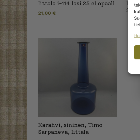
Iittala i-114 lasi 25 cl opaali
Iitta
te
350 
kut
21,00
€
Su
tie
Ha
Karahvi, sininen, Timo
Sarpaneva, Iittala