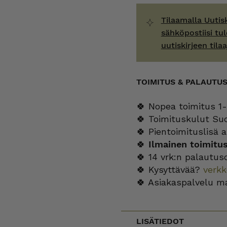
Tilaamalla Uutis
sähköpostiisi tul
uutiskirjeen tilaa
TOIMITUS & PALAUTU
🍀 Nopea toimitus 1-
🍀 Toimituskulut Su
🍀 Pientoimituslisä a
🍀
Ilmainen toimitu
🍀 14 vrk:n palautus
🍀 Kysyttävää?
verk
🍀 Asiakaspalvelu m
LISÄTIEDOT