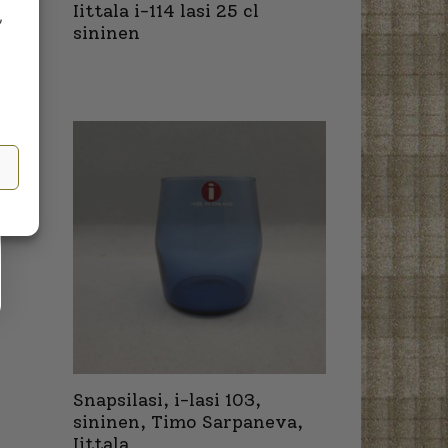
Iittala i-114 lasi 25 cl
,
sininen
Snapsilasi, i-lasi 103,
sininen, Timo Sarpaneva,
Iittala