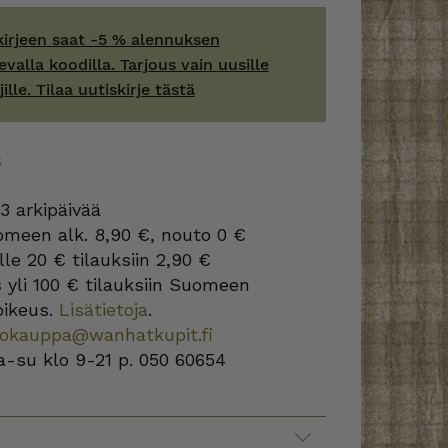
kirjeen saat -5 % alennuksen
evalla koodilla. Tarjous vain uusille
jille. Tilaa uutiskirje tästä
S
3 arkipäivää
omeen alk. 8,90 €, nouto 0 €
lle 20 € tilauksiin 2,90 €
s
yli 100 € tilauksiin Suomeen
oikeus.
Lisätietoja
.
kokauppa@wanhatkupit.fi
a-su klo 9-21 p. 050 60654