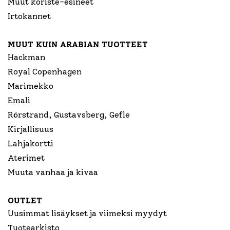
Muut koriste-esineet
Irtokannet
MUUT KUIN ARABIAN TUOTTEET
Hackman
Royal Copenhagen
Marimekko
Emali
Rörstrand, Gustavsberg, Gefle
Kirjallisuus
Lahjakortti
Aterimet
Muuta vanhaa ja kivaa
OUTLET
Uusimmat lisäykset ja viimeksi myydyt
Tuotearkisto