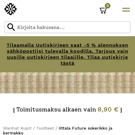
0
Cart
Tilaamalla Uutiskirjeen saat -5 % alennuksen
sähköpostiisi tulevalla koodilla. Tarjous vain
uusille uutiskirjeen tilaajille. Tilaa uutiskirje
tästä
Skip
to
content
Toimitusmaksu alkaen vain
8,90 €
{
}
Wanhat Kupit
/
Tuotteet
/
Iittala Future sokerikko ja
kermakko