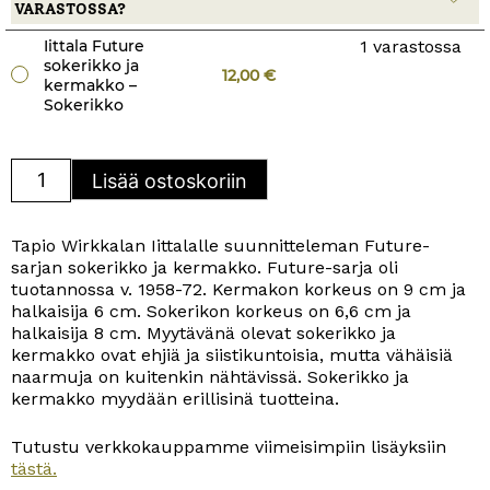
VARASTOSSA?
Iittala Future
1 varastossa
sokerikko ja
12,00
€
kermakko –
Sokerikko
Iittala
Lisää ostoskoriin
Future
sokerikko
ja
kermakko
Tapio Wirkkalan Iittalalle suunnitteleman Future-
määrä
sarjan sokerikko ja kermakko. Future-sarja oli
tuotannossa v. 1958-72. Kermakon korkeus on 9 cm ja
halkaisija 6 cm. Sokerikon korkeus on 6,6 cm ja
halkaisija 8 cm. Myytävänä olevat sokerikko ja
kermakko ovat ehjiä ja siistikuntoisia, mutta vähäisiä
naarmuja on kuitenkin nähtävissä. Sokerikko ja
kermakko myydään erillisinä tuotteina.
Tutustu verkkokauppamme viimeisimpiin lisäyksiin
tästä.