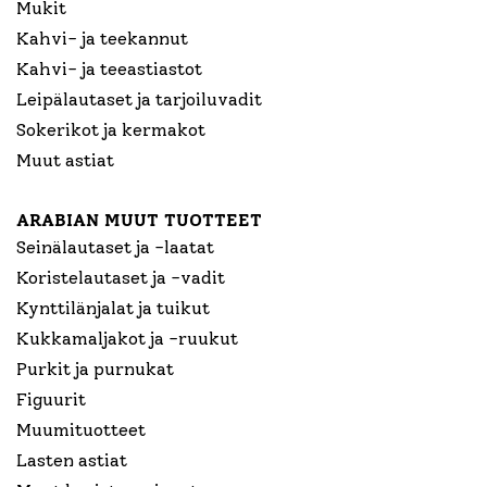
Mukit
Kahvi- ja teekannut
Kahvi- ja teeastiastot
Leipälautaset ja tarjoiluvadit
Sokerikot ja kermakot
Muut astiat
ARABIAN MUUT TUOTTEET
Seinälautaset ja -laatat
Koristelautaset ja -vadit
Kynttilänjalat ja tuikut
Kukkamaljakot ja -ruukut
Purkit ja purnukat
Figuurit
Muumituotteet
Lasten astiat