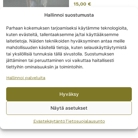
15,00
€
Hallinnoi suostumusta
Parhaan kokemuksen tarjoamiseksi käytämme teknologioita,
kuten evästeitä, tallentaaksemme ja/tai käyttääksemme
laitetietoja. Näiden tekniikoiden hyväksyminen antaa meille
mahdollisuuden käsitellä tietoja, kuten selauskäyttäytymistä
tai yksilöllisiä tunnuksia tällä sivustolla. Suostumuksen
jättäminen tai peruuttaminen voi vaikuttaa haitallisesti
tiettyihin ominaisuuksiin ja toimintoihin.
Iittala Future sherrylasi
12 cl
Hallinnoi palveluita
10,00
€
Hyväksy
Näytä asetukset
Evästekäytäntö
Tietosuojalausunto