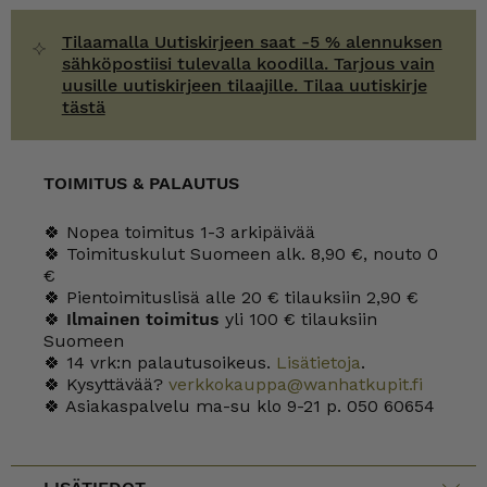
Tilaamalla Uutiskirjeen saat -5 % alennuksen
sähköpostiisi tulevalla koodilla. Tarjous vain
uusille uutiskirjeen tilaajille. Tilaa uutiskirje
tästä
TOIMITUS & PALAUTUS
🍀 Nopea toimitus 1-3 arkipäivää
🍀 Toimituskulut Suomeen alk. 8,90 €, nouto 0
€
🍀 Pientoimituslisä alle 20 € tilauksiin 2,90 €
🍀
Ilmainen toimitus
yli 100 € tilauksiin
Suomeen
🍀 14 vrk:n palautusoikeus.
Lisätietoja
.
🍀 Kysyttävää?
verkkokauppa@wanhatkupit.fi
🍀 Asiakaspalvelu ma-su klo 9-21 p. 050 60654