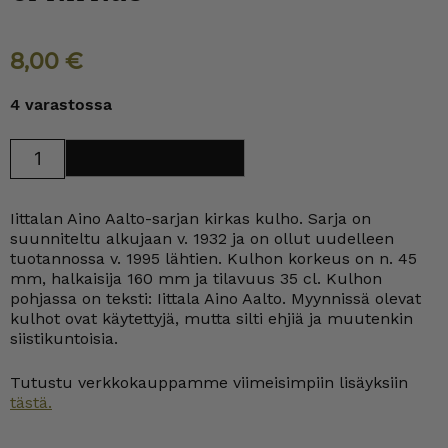
8,00
€
4 varastossa
Iittala
Lisää ostoskoriin
Aino
Aalto
kulho
35
Iittalan Aino Aalto-sarjan kirkas kulho. Sarja on
cl
kirkas
suunniteltu alkujaan v. 1932 ja on ollut uudelleen
määrä
tuotannossa v. 1995 lähtien. Kulhon korkeus on n. 45
mm, halkaisija 160 mm ja tilavuus 35 cl. Kulhon
pohjassa on teksti: Iittala Aino Aalto. Myynnissä olevat
kulhot ovat käytettyjä, mutta silti ehjiä ja muutenkin
siistikuntoisia.
Tutustu verkkokauppamme viimeisimpiin lisäyksiin
tästä.