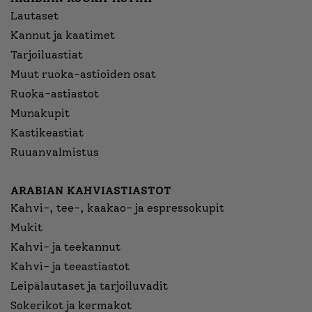
Lautaset
Kannut ja kaatimet
Tarjoiluastiat
Muut ruoka-astioiden osat
Ruoka-astiastot
Munakupit
Kastikeastiat
Ruuanvalmistus
ARABIAN KAHVIASTIASTOT
Kahvi-, tee-, kaakao- ja espressokupit
Mukit
Kahvi- ja teekannut
Kahvi- ja teeastiastot
Leipälautaset ja tarjoiluvadit
Sokerikot ja kermakot