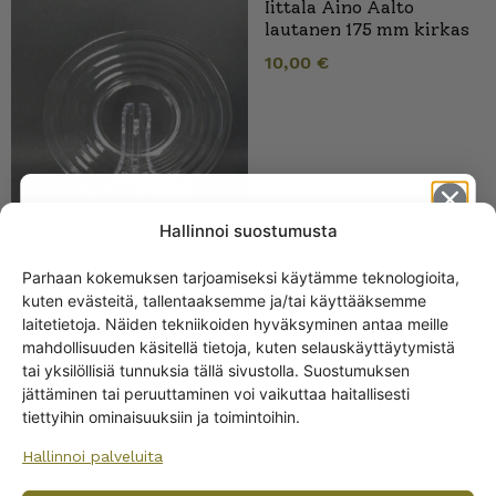
Iittala Aino Aalto
lautanen 175 mm kirkas
10,00
€
Hallinnoi suostumusta
Parhaan kokemuksen tarjoamiseksi käytämme teknologioita,
Riihimäki Aino Aalto
kuten evästeitä, tallentaaksemme ja/tai käyttääksemme
Get -5%
Jäätelöpikari
laitetietoja. Näiden tekniikoiden hyväksyminen antaa meille
off?
mahdollisuuden käsitellä tietoja, kuten selauskäyttäytymistä
tai yksilöllisiä tunnuksia tällä sivustolla. Suostumuksen
jättäminen tai peruuttaminen voi vaikuttaa haitallisesti
Yes! I want the discount
tiettyihin ominaisuuksiin ja toimintoihin.
Hallinnoi palveluita
No, I’ll pay full price