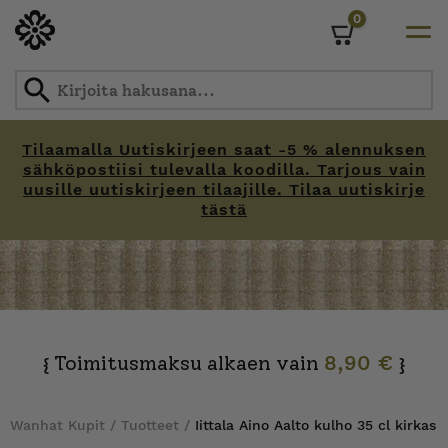
0
Cart
Tilaamalla Uutiskirjeen saat -5 % alennuksen
sähköpostiisi tulevalla koodilla. Tarjous vain
uusille uutiskirjeen tilaajille. Tilaa uutiskirje
tästä
Skip
to
content
Toimitusmaksu alkaen vain
8,90 €
{
}
Wanhat Kupit
/
Tuotteet
/
Iittala Aino Aalto kulho 35 cl kirkas