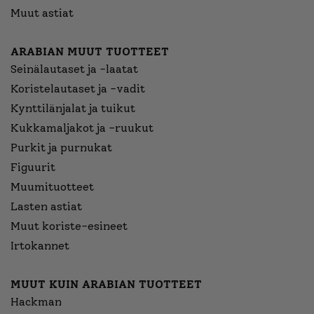
Muut astiat
ARABIAN MUUT TUOTTEET
Seinälautaset ja -laatat
Koristelautaset ja -vadit
Kynttilänjalat ja tuikut
Kukkamaljakot ja -ruukut
Purkit ja purnukat
Figuurit
Muumituotteet
Lasten astiat
Muut koriste-esineet
Irtokannet
MUUT KUIN ARABIAN TUOTTEET
Hackman