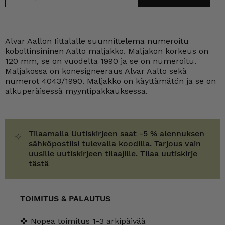
Alvar Aallon Iittalalle suunnittelema numeroitu
koboltinsininen Aalto maljakko. Maljakon korkeus on
120 mm, se on vuodelta 1990 ja se on numeroitu.
Maljakossa on konesigneeraus Alvar Aalto sekä
numerot 4043/1990. Maljakko on käyttämätön ja se on
alkuperäisessä myyntipakkauksessa.
Tilaamalla Uutiskirjeen saat -5 % alennuksen
sähköpostiisi tulevalla koodilla. Tarjous vain
uusille uutiskirjeen tilaajille. Tilaa uutiskirje
tästä
TOIMITUS & PALAUTUS
🍀 Nopea toimitus 1-3 arkipäivää