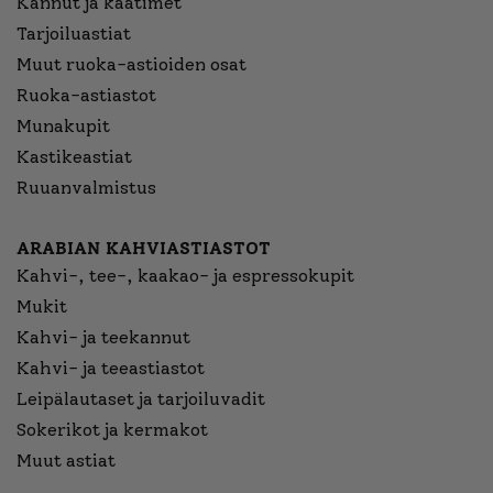
Kannut ja kaatimet
Tarjoiluastiat
Muut ruoka-astioiden osat
Ruoka-astiastot
Munakupit
Kastikeastiat
Ruuanvalmistus
ARABIAN KAHVIASTIASTOT
Kahvi-, tee-, kaakao- ja espressokupit
Mukit
Kahvi- ja teekannut
Kahvi- ja teeastiastot
Leipälautaset ja tarjoiluvadit
Sokerikot ja kermakot
Muut astiat