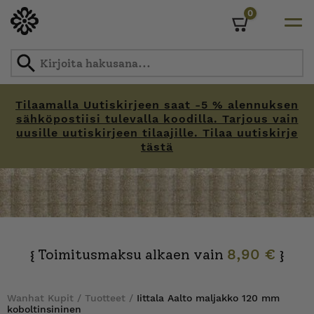
0
Cart
Tilaamalla Uutiskirjeen saat -5 % alennuksen
sähköpostiisi tulevalla koodilla. Tarjous vain
uusille uutiskirjeen tilaajille. Tilaa uutiskirje
tästä
Skip
to
content
Toimitusmaksu alkaen vain
8,90 €
{
}
Wanhat Kupit
/
Tuotteet
/
Iittala Aalto maljakko 120 mm
koboltinsininen