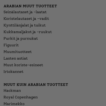
ARABIAN MUUT TUOTTEET
Seinälautaset ja -laatat
Koristelautaset ja -vadit
Kynttilänjalat ja tuikut
Kukkamaljakot ja -ruukut
Purkit ja purnukat
Figuurit
Muumituotteet
Lasten astiat
Muut koriste-esineet
Irtokannet
MUUT KUIN ARABIAN TUOTTEET
Hackman
Royal Copenhagen
Marimekko