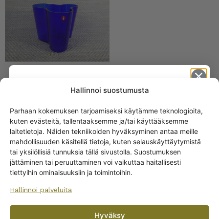
Iittala Aalto
Hallinnoi suostumusta
kynttilälyhty 55 mm
koboltinsininen
Parhaan kokemuksen tarjoamiseksi käytämme teknologioita,
kuten evästeitä, tallentaaksemme ja/tai käyttääksemme
Get -5%
laitetietoja. Näiden tekniikoiden hyväksyminen antaa meille
off?
mahdollisuuden käsitellä tietoja, kuten selauskäyttäytymistä
tai yksilöllisiä tunnuksia tällä sivustolla. Suostumuksen
jättäminen tai peruuttaminen voi vaikuttaa haitallisesti
Yes! I want the discount
tiettyihin ominaisuuksiin ja toimintoihin.
Hallinnoi palveluita
No, I’ll pay full price
Iittala Aalto malja 136 x
Hyväksy