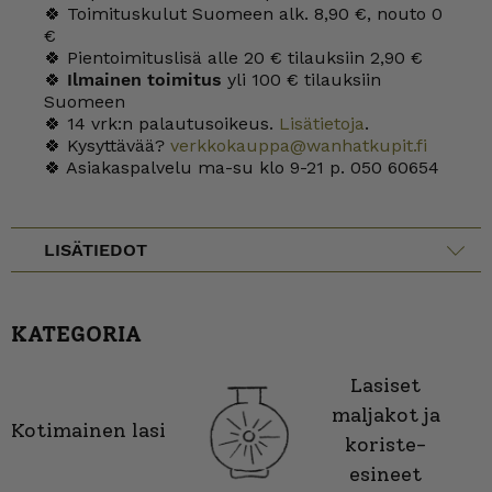
🍀 Toimituskulut Suomeen alk. 8,90 €, nouto 0
€
🍀 Pientoimituslisä alle 20 € tilauksiin 2,90 €
🍀
Ilmainen toimitus
yli 100 € tilauksiin
Suomeen
🍀 14 vrk:n palautusoikeus.
Lisätietoja
.
🍀 Kysyttävää?
verkkokauppa@wanhatkupit.fi
🍀 Asiakaspalvelu ma-su klo 9-21 p. 050 60654
LISÄTIEDOT
KATEGORIA
Lasiset
maljakot ja
Kotimainen lasi
koriste-
esineet