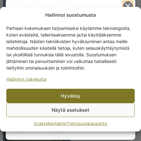
Hallinnoi suostumusta
Parhaan kokemuksen tarjoamiseksi käytämme teknologioita,
Arabia Pekka lautaset
kuten evästeitä, tallentaaksemme ja/tai käyttääksemme
"kakkoslaatu"
Get -5%
laitetietoja. Näiden tekniikoiden hyväksyminen antaa meille
off?
mahdollisuuden käsitellä tietoja, kuten selauskäyttäytymistä
tai yksilöllisiä tunnuksia tällä sivustolla. Suostumuksen
jättäminen tai peruuttaminen voi vaikuttaa haitallisesti
Yes! I want the discount
tiettyihin ominaisuuksiin ja toimintoihin.
Hallinnoi palveluita
No, I’ll pay full price
Hyväksy
By subscribing to the newsletter, you consent to receiving messages from
Wanhojen kuppien and confirm that you have read and accepted
the
Näytä asetukset
Arabia Pekka lautanen
privacy policy.
eri kokoja
Evästekäytäntö
Tietosuojalausunto
13,00
€
–
15,00
€