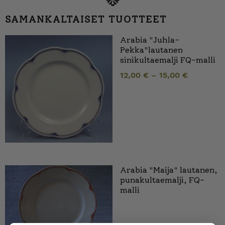
SAMANKALTAISET TUOTTEET
Arabia "Juhla-
Pekka"lautanen
sinikultaemalji FQ-malli
12,00
€
–
15,00
€
Arabia "Maija" lautanen,
punakultaemalji, FQ-
malli