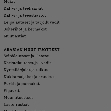
Mukit
Kahvi- ja teekannut
Kahvi- ja teeastiastot
Leipälautaset ja tarjoiluvadit
Sokerikot ja kermakot
Muut astiat
ARABIAN MUUT TUOTTEET
Seinälautaset ja -laatat
Koristelautaset ja -vadit
Kynttilänjalat ja tuikut
Kukkamaljakot ja -ruukut
Purkit ja purnukat
Figuurit
Muumituotteet
Lasten astiat