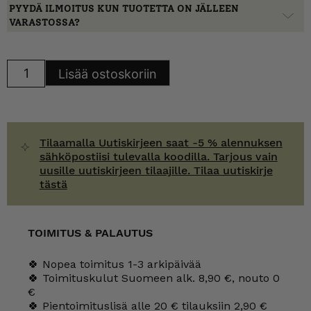
PYYDÄ ILMOITUS KUN TUOTETTA ON JÄLLEEN
VARASTOSSA?
Arabia
Lisää ostoskoriin
"Pekka"
lautanen,
FQ-
malli
määrä
Tilaamalla Uutiskirjeen saat -5 % alennuksen
sähköpostiisi tulevalla koodilla. Tarjous vain
uusille uutiskirjeen tilaajille. Tilaa uutiskirje
tästä
TOIMITUS & PALAUTUS
🍀 Nopea toimitus 1-3 arkipäivää
🍀 Toimituskulut Suomeen alk. 8,90 €, nouto 0
€
🍀 Pientoimituslisä alle 20 € tilauksiin 2,90 €