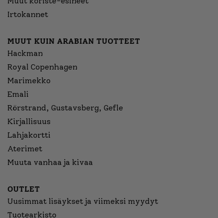
Muut koriste-esineet
Irtokannet
MUUT KUIN ARABIAN TUOTTEET
Hackman
Royal Copenhagen
Marimekko
Emali
Rörstrand, Gustavsberg, Gefle
Kirjallisuus
Lahjakortti
Aterimet
Muuta vanhaa ja kivaa
OUTLET
Uusimmat lisäykset ja viimeksi myydyt
Tuotearkisto