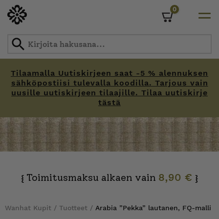
0
Cart
Tilaamalla Uutiskirjeen saat -5 % alennuksen
sähköpostiisi tulevalla koodilla. Tarjous vain
uusille uutiskirjeen tilaajille. Tilaa uutiskirje
tästä
Skip
to
content
Toimitusmaksu alkaen vain
8,90 €
{
}
Wanhat Kupit
/
Tuotteet
/
Arabia ”Pekka” lautanen, FQ-malli