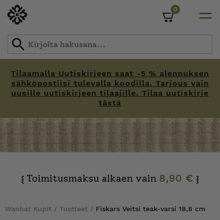
0
Cart
Tilaamalla Uutiskirjeen saat -5 % alennuksen
sähköpostiisi tulevalla koodilla. Tarjous vain
uusille uutiskirjeen tilaajille. Tilaa uutiskirje
tästä
Skip
to
content
Toimitusmaksu alkaen vain
8,90 €
{
}
Wanhat Kupit
/
Tuotteet
/
Fiskars Veitsi teak-varsi 18,8 cm