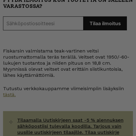
PYYDÄ ILMOITUS KUN TUOTETTA ON JÄLLEEN
VARASTOSSA?
Fiskarsin valmistama teak-vartinen veitsi
ruostumattomalla teräs terällä. Veitset ovat 1950/-60-
lukujen tuotantoa ja niiden pituus on 18,8 cm.
Myynnissä olevat veitset ovat erittäin siistikuntoisia,
lähes käyttämättömiä.
Tutustu verkkokauppamme viimeisimpiin lisäyksiin
tästä.
Tilaamalla Uutiskirjeen saat -5 % alennuksen
sähköpostiisi tulevalla koodilla. Tarjous vain
uusille uutiskirjeen tilaajille. Tilaa uutiskirje