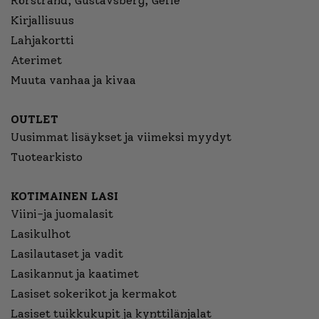
Rörstrand, Gustavsberg, Gefle
Kirjallisuus
Lahjakortti
Aterimet
Muuta vanhaa ja kivaa
OUTLET
Uusimmat lisäykset ja viimeksi myydyt
Tuotearkisto
KOTIMAINEN LASI
Viini-ja juomalasit
Lasikulhot
Lasilautaset ja vadit
Lasikannut ja kaatimet
Lasiset sokerikot ja kermakot
Lasiset tuikkukupit ja kynttilänjalat