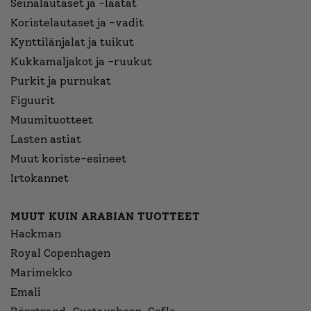
Seinälautaset ja -laatat
Koristelautaset ja -vadit
Kynttilänjalat ja tuikut
Kukkamaljakot ja -ruukut
Purkit ja purnukat
Figuurit
Muumituotteet
Lasten astiat
Muut koriste-esineet
Irtokannet
MUUT KUIN ARABIAN TUOTTEET
Hackman
Royal Copenhagen
Marimekko
Emali