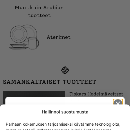
Muut kuin Arabian
tuotteet
Aterimet
SAMANKALTAISET TUOTTEET
Fiskars Hedelmäveitset
3 kpl
30,00
€
Hallinnoi suostumusta
Parhaan kokemuksen tarjoamiseksi käytämme teknologioita,