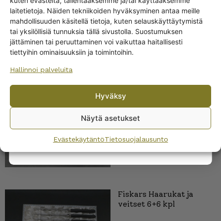
kuten evästeitä, tallentaaksemme ja/tai käyttääksemme
Get -5%
laitetietoja. Näiden tekniikoiden hyväksyminen antaa meille
off?
mahdollisuuden käsitellä tietoja, kuten selauskäyttäytymistä
tai yksilöllisiä tunnuksia tällä sivustolla. Suostumuksen
jättäminen tai peruuttaminen voi vaikuttaa haitallisesti
Yes! I want the discount
tiettyihin ominaisuuksiin ja toimintoihin.
Fiskars Haarukat ja
Hallinnoi palveluita
No, I’ll pay full price
veitset 6+6 kpl musta
60,00
€
Hyväksy
By subscribing to the newsletter, you consent to receiving messages from
Wanhojen kuppien and confirm that you have read and accepted
the
Näytä asetukset
privacy policy.
Evästekäytäntö
Tietosuojalausunto
Fiskars Haarukat ja
veitset 6+6 kpl