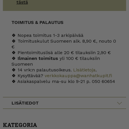
tästä
TOIMITUS & PALAUTUS
🍀 Nopea toimitus 1-3 arkipäivää
🍀 Toimituskulut Suomeen alk. 8,90 €, nouto 0
€
🍀 Pientoimituslisä alle 20 € tilauksiin 2,90 €
🍀
Ilmainen toimitus
yli 100 € tilauksiin
Suomeen
🍀 14 vrk:n palautusoikeus.
Lisätietoja
.
🍀 Kysyttävää?
verkkokauppa@wanhatkupit.fi
🍀 Asiakaspalvelu ma-su klo 9-21 p. 050 60654
LISÄTIEDOT
KATEGORIA