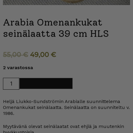
Arabia Omenankukat
seinälaatta 39 cm HLS
Alkuperäinen
Nykyinen
55,00
€
49,00
€
hinta
hinta
2 varastossa
oli:
on:
55,00 €.
49,00 €.
Arabia
Lisää ostoskoriin
Omenankukat
seinälaatta
39
cm
Heljä Liukko-Sundströmin Arabialle suunnittelema
HLS
määrä
Omenankukat seinälaatta. Seinälaatta on suunniteltu v.
1986.
Myytävänä olevat seinälaatat ovat ehjiä ja muutenkin
hyväkuntoisia.