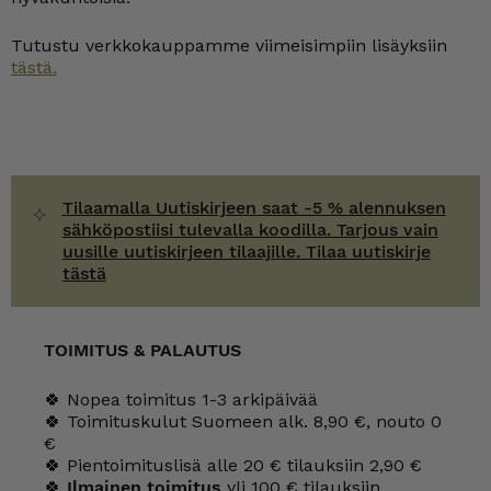
Tutustu verkkokauppamme viimeisimpiin lisäyksiin
tästä.
Tilaamalla Uutiskirjeen saat -5 % alennuksen
sähköpostiisi tulevalla koodilla. Tarjous vain
uusille uutiskirjeen tilaajille. Tilaa uutiskirje
tästä
TOIMITUS & PALAUTUS
🍀 Nopea toimitus 1-3 arkipäivää
🍀 Toimituskulut Suomeen alk. 8,90 €, nouto 0
€
🍀 Pientoimituslisä alle 20 € tilauksiin 2,90 €
🍀
Ilmainen toimitus
yli 100 € tilauksiin