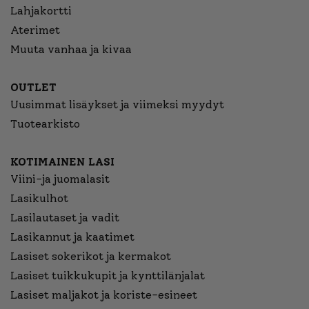
Lahjakortti
Aterimet
Muuta vanhaa ja kivaa
OUTLET
Uusimmat lisäykset ja viimeksi myydyt
Tuotearkisto
KOTIMAINEN LASI
Viini-ja juomalasit
Lasikulhot
Lasilautaset ja vadit
Lasikannut ja kaatimet
Lasiset sokerikot ja kermakot
Lasiset tuikkukupit ja kynttilänjalat
Lasiset maljakot ja koriste-esineet