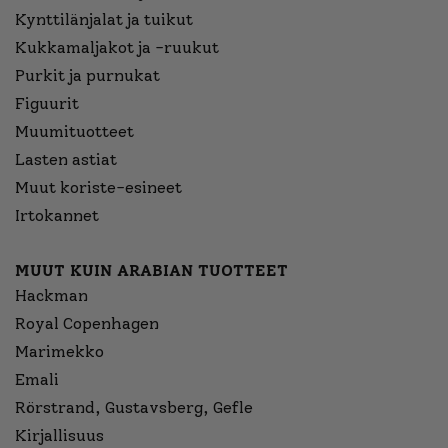
Kynttilänjalat ja tuikut
Kukkamaljakot ja -ruukut
Purkit ja purnukat
Figuurit
Muumituotteet
Lasten astiat
Muut koriste-esineet
Irtokannet
MUUT KUIN ARABIAN TUOTTEET
Hackman
Royal Copenhagen
Marimekko
Emali
Rörstrand, Gustavsberg, Gefle
Kirjallisuus