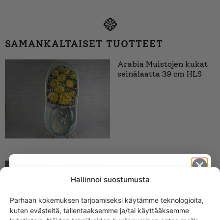
SAMANKALTAISET TUOTTEET
Arabia Muistojen kukat
seinälaatta 39 cm HLS
Arabia Tuulta purjeisiin
seinälaatta 39 cm HLS
Hallinnoi suostumusta
Parhaan kokemuksen tarjoamiseksi käytämme teknologioita,
kuten evästeitä, tallentaaksemme ja/tai käyttääksemme
Get -5%