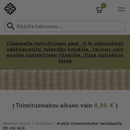
0
Cart
Tilaamalla Uutiskirjeen saat -5 % alennuksen
sähköpostiisi tulevalla koodilla. Tarjous vain
uusille uutiskirjeen tilaajille. Tilaa uutiskirje
tästä
Skip
to
content
Toimitusmaksu alkaen vain
8,90 €
{
}
Wanhat Kupit
/
Tuotteet
/
Arabia Omenankukat seinälaatta
39 cm HLS