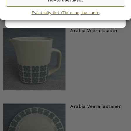
privacy policy.
Evästekäytäntö
Tietosuojalausunto
Arabia Veera kaadin
Arabia Veera lautanen