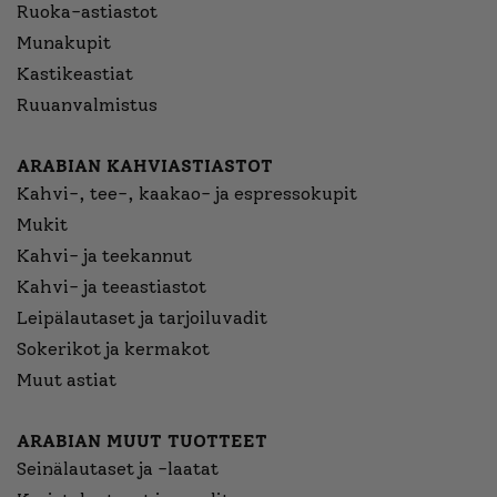
Ruoka-astiastot
Munakupit
Kastikeastiat
Ruuanvalmistus
ARABIAN KAHVIASTIASTOT
Kahvi-, tee-, kaakao- ja espressokupit
Mukit
Kahvi- ja teekannut
Kahvi- ja teeastiastot
Leipälautaset ja tarjoiluvadit
Sokerikot ja kermakot
Muut astiat
ARABIAN MUUT TUOTTEET
Seinälautaset ja -laatat