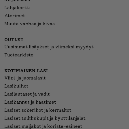
Lahjakortti
Aterimet
Muuta vanhaa ja kivaa
OUTLET
Uusimmat lisäykset ja viimeksi myydyt
Tuotearkisto
KOTIMAINEN LASI
Viini-ja juomalasit
Lasikulhot
Lasilautaset ja vadit
Lasikannut ja kaatimet
Lasiset sokerikot ja kermakot
Lasiset tuikkukupit ja kynttilänjalat
Lasiset maljakot ja koriste-esineet