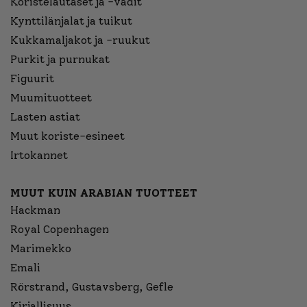
Koristelautaset ja -vadit
Kynttilänjalat ja tuikut
Kukkamaljakot ja -ruukut
Purkit ja purnukat
Figuurit
Muumituotteet
Lasten astiat
Muut koriste-esineet
Irtokannet
MUUT KUIN ARABIAN TUOTTEET
Hackman
Royal Copenhagen
Marimekko
Emali
Rörstrand, Gustavsberg, Gefle
Kirjallisuus