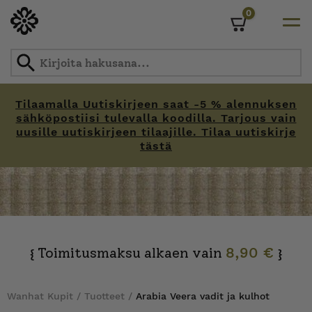
0
Cart
Tilaamalla Uutiskirjeen saat -5 % alennuksen
sähköpostiisi tulevalla koodilla. Tarjous vain
uusille uutiskirjeen tilaajille. Tilaa uutiskirje
tästä
Skip
to
content
Toimitusmaksu alkaen vain
8,90 €
{
}
Wanhat Kupit
/
Tuotteet
/
Arabia Veera vadit ja kulhot