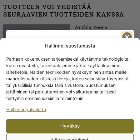
TUOTTEEN VOI YHDISTÄÄ
SEURAAVIEN TUOTTEIDEN KANSSA
Arabia Veera
kahvikuppi, Esteri
Tomula
Hallinnoi suostumusta
Parhaan kokemuksen tarjoamiseksi käytämme teknologioita,
kuten evästeitä, tallentaaksemme ja/tai käyttääksemme
Get -5%
laitetietoja. Näiden tekniikoiden hyväksyminen antaa meille
off?
mahdollisuuden käsitellä tietoja, kuten selauskäyttäytymistä
tai yksilöllisiä tunnuksia tällä sivustolla. Suostumuksen
jättäminen tai peruuttaminen voi vaikuttaa haitallisesti
Yes! I want the discount
tiettyihin ominaisuuksiin ja toimintoihin.
Arabia Veera
Hallinnoi palveluita
No, I’ll pay full price
kannellinen kulho
Hyväksy
By subscribing to the newsletter, you consent to receiving messages from
Wanhojen kuppien and confirm that you have read and accepted
the
Näytä asetukset