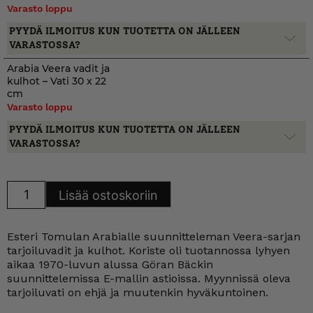
Varasto loppu
PYYDÄ ILMOITUS KUN TUOTETTA ON JÄLLEEN
VARASTOSSA?
Arabia Veera vadit ja
kulhot – Vati 30 x 22
cm
Varasto loppu
PYYDÄ ILMOITUS KUN TUOTETTA ON JÄLLEEN
VARASTOSSA?
Arabia
Lisää ostoskoriin
Veera
vadit
ja
kulhot
Esteri Tomulan Arabialle suunnitteleman Veera-sarjan
määrä
tarjoiluvadit ja kulhot. Koriste oli tuotannossa lyhyen
aikaa 1970-luvun alussa Göran Bäckin
suunnittelemissa E-mallin astioissa. Myynnissä oleva
tarjoiluvati on ehjä ja muutenkin hyväkuntoinen.