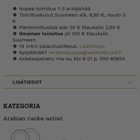
🍀 Nopea toimitus 1-3 arkipäivää
🍀 Toimituskulut Suomeen alk. 8,90 €, nouto 0
€
🍀 Pientoimituslisä alle 20 € tilauksiin 2,90 €
🍀
Ilmainen toimitus
yli 100 € tilauksiin
Suomeen
🍀 14 vrk:n palautusoikeus.
Lisätietoja
.
🍀 Kysyttävää?
verkkokauppa@wanhatkupit.fi
🍀 Asiakaspalvelu ma-su klo 9-21 p. 050 60654
LISÄTIEDOT
KATEGORIA
Arabian ruoka-astiat