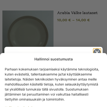
Arabia Välke lautaset
10,00
€
–
14,00
€
Hallinnoi suostumusta
Parhaan kokemuksen tarjoamiseksi käytämme teknologioita,
kuten evästeitä, tallentaaksemme ja/tai käyttääksemme
Get -5%
laitetietoja. Näiden tekniikoiden hyväksyminen antaa meille
off?
SAMANKALTAISET TUOTTEET
mahdollisuuden käsitellä tietoja, kuten selauskäyttäytymistä
tai yksilöllisiä tunnuksia tällä sivustolla. Suostumuksen
jättäminen tai peruuttaminen voi vaikuttaa haitallisesti
Yes! I want the discount
Arabia Kastikeastia rosa
tiettyihin ominaisuuksiin ja toimintoihin.
X-malli