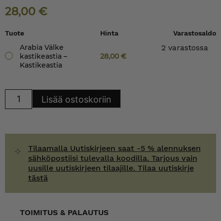
28,00
€
Tuote
Hinta
Varastosaldo
Arabia Välke
2 varastossa
kastikeastia –
28,00
€
Kastikeastia
Arabia
Lisää ostoskoriin
Välke
kastikeastia
määrä
Tilaamalla Uutiskirjeen saat -5 % alennuksen
sähköpostiisi tulevalla koodilla. Tarjous vain
uusille uutiskirjeen tilaajille. Tilaa uutiskirje
tästä
TOIMITUS & PALAUTUS