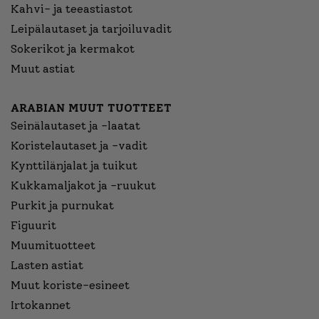
Kahvi- ja teeastiastot
Leipälautaset ja tarjoiluvadit
Sokerikot ja kermakot
Muut astiat
ARABIAN MUUT TUOTTEET
Seinälautaset ja -laatat
Koristelautaset ja -vadit
Kynttilänjalat ja tuikut
Kukkamaljakot ja -ruukut
Purkit ja purnukat
Figuurit
Muumituotteet
Lasten astiat
Muut koriste-esineet
Irtokannet