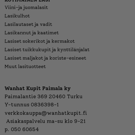
Viini-ja juomalasit
Lasikulhot
Lasilautaset ja vadit
Lasikannut ja kaatimet
Lasiset sokerikot ja kermakot
Lasiset tuikkukupit ja kynttilänjalat
Lasiset maljakot ja koriste-esineet
Muut lasituotteet
Wanhat Kupit Paimala ky
Paimalantie 369 20460 Turku
Y-tunnus 0836398-1
verkkokauppa@wanhatkupit.fi
Asiakaspalvelu ma-su klo 9-21
p. 050 60654