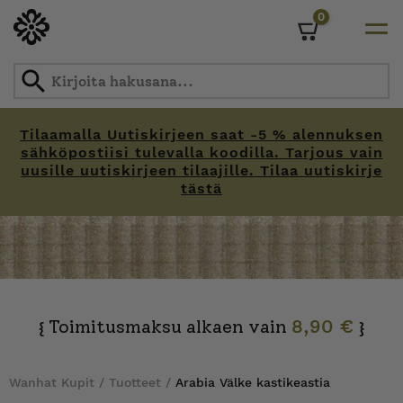
0
Cart
Tilaamalla Uutiskirjeen saat -5 % alennuksen
sähköpostiisi tulevalla koodilla. Tarjous vain
uusille uutiskirjeen tilaajille. Tilaa uutiskirje
tästä
Skip
to
content
Toimitusmaksu alkaen vain
8,90 €
{
}
Wanhat Kupit
/
Tuotteet
/
Arabia Välke kastikeastia