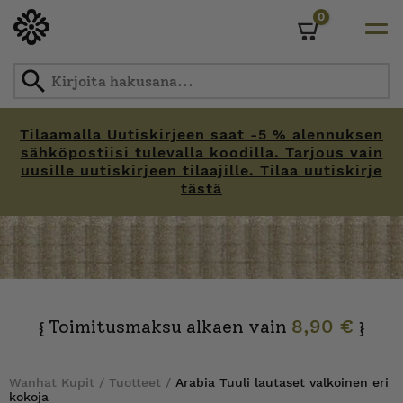
0
Cart
Tilaamalla Uutiskirjeen saat -5 % alennuksen
sähköpostiisi tulevalla koodilla. Tarjous vain
uusille uutiskirjeen tilaajille. Tilaa uutiskirje
tästä
Skip
to
content
Toimitusmaksu alkaen vain
8,90 €
{
}
Wanhat Kupit
/
Tuotteet
/
Arabia Tuuli lautaset valkoinen eri
kokoja