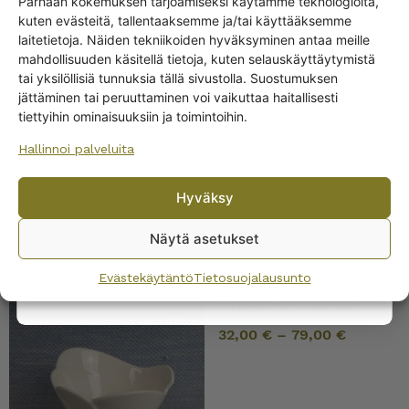
Parhaan kokemuksen tarjoamiseksi käytämme teknologioita,
kuten evästeitä, tallentaaksemme ja/tai käyttääksemme
Get -5%
laitetietoja. Näiden tekniikoiden hyväksyminen antaa meille
off?
mahdollisuuden käsitellä tietoja, kuten selauskäyttäytymistä
Arabia Tuuli kahvi- ja
tai yksilöllisiä tunnuksia tällä sivustolla. Suostumuksen
teekupit HLS
jättäminen tai peruuttaminen voi vaikuttaa haitallisesti
Yes! I want the discount
18,00
€
–
28,00
€
tiettyihin ominaisuuksiin ja toimintoihin.
Hallinnoi palveluita
No, I’ll pay full price
Hyväksy
By subscribing to the newsletter, you consent to receiving messages from
Wanhojen kuppien and confirm that you have read and accepted
the
Näytä asetukset
privacy policy.
Evästekäytäntö
Tietosuojalausunto
Arabia Tuuli kulhot
32,00
€
–
79,00
€