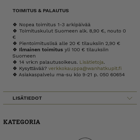
TOIMITUS & PALAUTUS
🍀 Nopea toimitus 1-3 arkipäivää
🍀 Toimituskulut Suomeen alk. 8,90 €, nouto 0
€
🍀 Pientoimituslisä alle 20 € tilauksiin 2,90 €
🍀
Ilmainen toimitus
yli 100 € tilauksiin
Suomeen
🍀 14 vrk:n palautusoikeus.
Lisätietoja
.
🍀 Kysyttävää?
verkkokauppa@wanhatkupit.fi
🍀 Asiakaspalvelu ma-su klo 9-21 p. 050 60654
LISÄTIEDOT
KATEGORIA