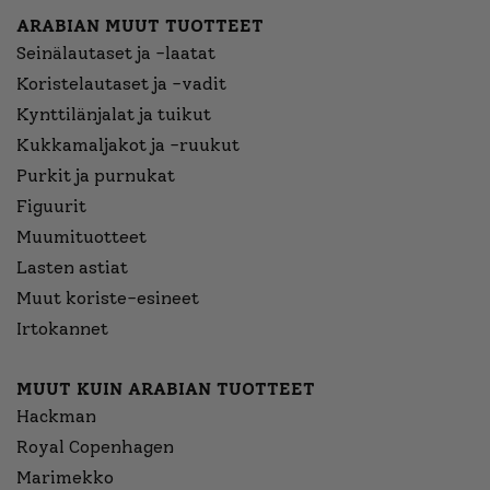
ARABIAN MUUT TUOTTEET
Seinälautaset ja -laatat
Koristelautaset ja -vadit
Kynttilänjalat ja tuikut
Kukkamaljakot ja -ruukut
Purkit ja purnukat
Figuurit
Muumituotteet
Lasten astiat
Muut koriste-esineet
Irtokannet
MUUT KUIN ARABIAN TUOTTEET
Hackman
Royal Copenhagen
Marimekko