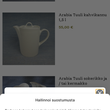
Arabia Tuuli kahvikannu
1,5 l
55,00
€
Arabia Tuuli sokerikko ja
/ tai kermakko
Hallinnoi suostumusta