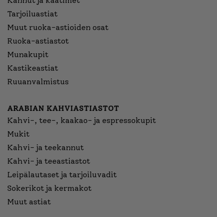
Kannut ja kaatimet
Tarjoiluastiat
Muut ruoka-astioiden osat
Ruoka-astiastot
Munakupit
Kastikeastiat
Ruuanvalmistus
ARABIAN KAHVIASTIASTOT
Kahvi-, tee-, kaakao- ja espressokupit
Mukit
Kahvi- ja teekannut
Kahvi- ja teeastiastot
Leipälautaset ja tarjoiluvadit
Sokerikot ja kermakot
Muut astiat