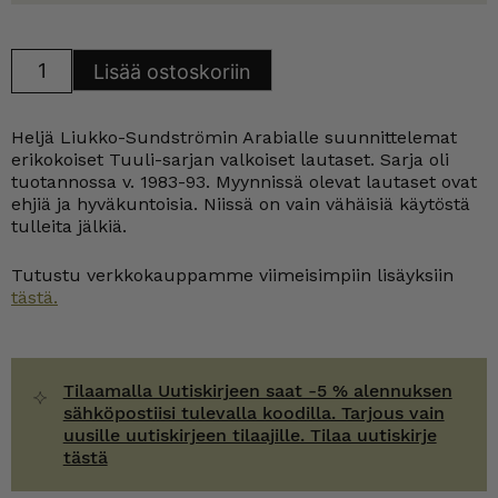
Arabia
Lisää ostoskoriin
Tuuli
lautaset
valkoinen
eri
Heljä Liukko-Sundströmin Arabialle suunnittelemat
kokoja
määrä
erikokoiset Tuuli-sarjan valkoiset lautaset. Sarja oli
tuotannossa v. 1983-93. Myynnissä olevat lautaset ovat
ehjiä ja hyväkuntoisia. Niissä on vain vähäisiä käytöstä
tulleita jälkiä.
Tutustu verkkokauppamme viimeisimpiin lisäyksiin
tästä.
Tilaamalla Uutiskirjeen saat -5 % alennuksen
sähköpostiisi tulevalla koodilla. Tarjous vain
uusille uutiskirjeen tilaajille. Tilaa uutiskirje
tästä