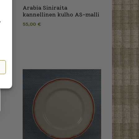
Arabia Siniraita
kannellinen kulho AS-malli
,
55,00
€