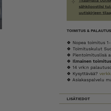
Tilaamalla Uutis
sähköpostiisi tul
uutiskirjeen tilaa
TOIMITUS & PALAUTU
🍀 Nopea toimitus 1-
🍀 Toimituskulut Su
🍀 Pientoimituslisä a
🍀
Ilmainen toimitu
🍀 14 vrk:n palautus
🍀 Kysyttävää?
verk
🍀 Asiakaspalvelu m
LISÄTIEDOT