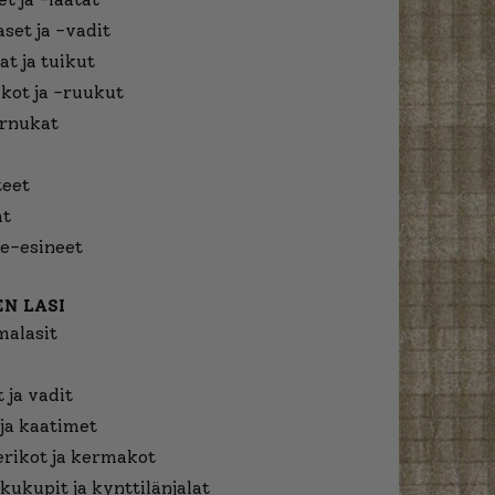
aset ja -vadit
at ja tuikut
kot ja -ruukut
urnukat
eet
at
e-esineet
N LASI
malasit
 ja vadit
ja kaatimet
erikot ja kermakot
kukupit ja kynttilänjalat