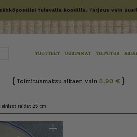
hköpostiisi tulevalla koodilla. Tarjous vain uusille
TUOTTEET
UUSIMMAT
TOIMITUS
ASIA
{
}
Toimitusmaksu alkaen vain
8,90 €
i siniset raidat 25 cm