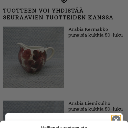
TUOTTEEN VOI YHDISTÄÄ
SEURAAVIEN TUOTTEIDEN KANSSA
Arabia Kermakko
punaisia kukkia 50-luku
Arabia Liemikulho
punaisia kukkia 50-luku
Hallinnoi suostumusta