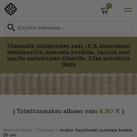
0
Cart
Tilaamalla Uutiskirjeen saat -5 % alennuksen
sähköpostiisi tulevalla koodilla. Tarjous vain
uusille uutiskirjeen tilaajille. Tilaa uutiskirje
tästä
Skip
to
content
Toimitusmaksu alkaen vain
8,90 €
{
}
Wanhat Kupit
/
Tuotteet
/
Arabia Tarjoiluvati punaisia kukkia
25 cm