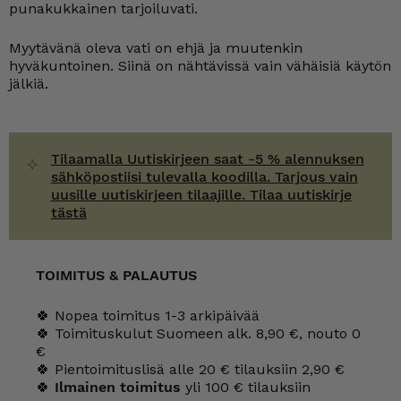
punakukkainen tarjoiluvati.
Myytävänä oleva vati on ehjä ja muutenkin
hyväkuntoinen. Siinä on nähtävissä vain vähäisiä käytön
jälkiä.
Tilaamalla Uutiskirjeen saat -5 % alennuksen
sähköpostiisi tulevalla koodilla. Tarjous vain
uusille uutiskirjeen tilaajille. Tilaa uutiskirje
tästä
TOIMITUS & PALAUTUS
🍀 Nopea toimitus 1-3 arkipäivää
🍀 Toimituskulut Suomeen alk. 8,90 €, nouto 0
€
🍀 Pientoimituslisä alle 20 € tilauksiin 2,90 €
🍀
Ilmainen toimitus
yli 100 € tilauksiin