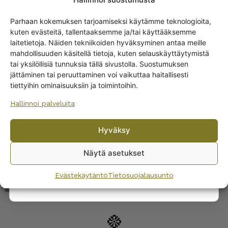
Parhaan kokemuksen tarjoamiseksi käytämme teknologioita,
kuten evästeitä, tallentaaksemme ja/tai käyttääksemme
Get -5%
laitetietoja. Näiden tekniikoiden hyväksyminen antaa meille
off?
mahdollisuuden käsitellä tietoja, kuten selauskäyttäytymistä
tai yksilöllisiä tunnuksia tällä sivustolla. Suostumuksen
jättäminen tai peruuttaminen voi vaikuttaa haitallisesti
Yes! I want the discount
tiettyihin ominaisuuksiin ja toimintoihin.
Arabia Lautanen
punaisia kukkia 19 cm
Hallinnoi palveluita
No, I’ll pay full price
Hyväksy
By subscribing to the newsletter, you consent to receiving messages from
Wanhojen kuppien and confirm that you have read and accepted
the
Näytä asetukset
privacy policy.
Evästekäytäntö
Tietosuojalausunto