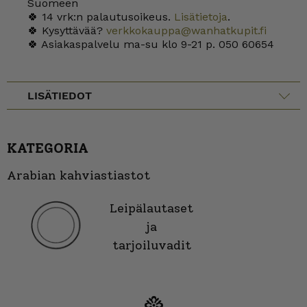
Suomeen
🍀 14 vrk:n palautusoikeus.
Lisätietoja
.
🍀 Kysyttävää?
verkkokauppa@wanhatkupit.fi
🍀 Asiakaspalvelu ma-su klo 9-21 p. 050 60654
LISÄTIEDOT
KATEGORIA
Arabian kahviastiastot
Leipälautaset
ja
tarjoiluvadit