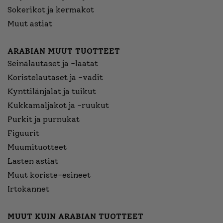
Sokerikot ja kermakot
Muut astiat
ARABIAN MUUT TUOTTEET
Seinälautaset ja -laatat
Koristelautaset ja -vadit
Kynttilänjalat ja tuikut
Kukkamaljakot ja -ruukut
Purkit ja purnukat
Figuurit
Muumituotteet
Lasten astiat
Muut koriste-esineet
Irtokannet
MUUT KUIN ARABIAN TUOTTEET