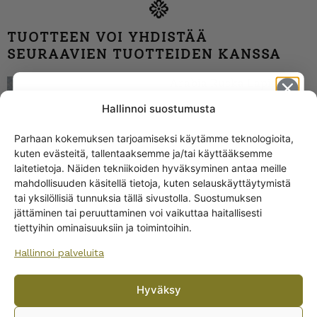
TUOTTEEN VOI YHDISTÄÄ
SEURAAVIEN TUOTTEIDEN KANSSA
Arabia Ruska Lapissa
seinälautanen 12 cm
Hallinnoi suostumusta
21,00
€
Parhaan kokemuksen tarjoamiseksi käytämme teknologioita,
kuten evästeitä, tallentaaksemme ja/tai käyttääksemme
Get -5%
laitetietoja. Näiden tekniikoiden hyväksyminen antaa meille
off?
mahdollisuuden käsitellä tietoja, kuten selauskäyttäytymistä
tai yksilöllisiä tunnuksia tällä sivustolla. Suostumuksen
jättäminen tai peruuttaminen voi vaikuttaa haitallisesti
Yes! I want the discount
tiettyihin ominaisuuksiin ja toimintoihin.
Hallinnoi palveluita
No, I’ll pay full price
Arabia Kesä Lapissa
seinälautanen 12 cm
Hyväksy
By subscribing to the newsletter, you consent to receiving messages from
Wanhojen kuppien and confirm that you have read and accepted
the