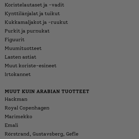
Koristelautaset ja -vadit
Kynttilänjalat ja tuikut
Kukkamaljakot ja -ruukut
Purkit ja purnukat
Figuurit
Muumituotteet
Lasten astiat
Muut koriste-esineet
Irtokannet
MUUT KUIN ARABIAN TUOTTEET
Hackman
Royal Copenhagen
Marimekko
Emali
Rörstrand, Gustavsberg, Gefle