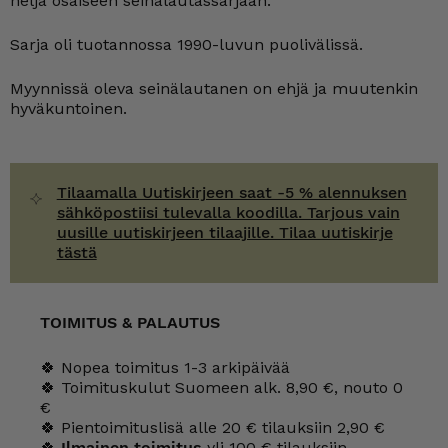
neljä osaiseen seinälautassarjaan.
Sarja oli tuotannossa 1990-luvun puolivälissä.
Myynnissä oleva seinälautanen on ehjä ja muutenkin
hyväkuntoinen.
Tilaamalla Uutiskirjeen saat -5 % alennuksen
sähköpostiisi tulevalla koodilla. Tarjous vain
uusille uutiskirjeen tilaajille. Tilaa uutiskirje
tästä
TOIMITUS & PALAUTUS
🍀 Nopea toimitus 1-3 arkipäivää
🍀 Toimituskulut Suomeen alk. 8,90 €, nouto 0
€
🍀 Pientoimituslisä alle 20 € tilauksiin 2,90 €
🍀
Ilmainen toimitus
yli 100 € tilauksiin