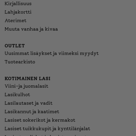
Kirjallisuus
Lahjakortti
Aterimet
Muuta vanhaa ja kivaa
OUTLET
Uusimmat lisäykset ja viimeksi myydyt
Tuotearkisto
KOTIMAINEN LASI
Viini-ja juomalasit
Lasikulhot
Lasilautaset ja vadit
Lasikannut ja kaatimet
Lasiset sokerikot ja kermakot
Lasiset tuikkukupit ja kynttilänjalat