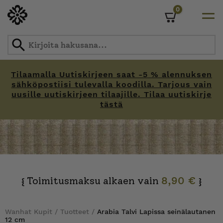
0
Cart
Tilaamalla Uutiskirjeen saat -5 % alennuksen
sähköpostiisi tulevalla koodilla. Tarjous vain
uusille uutiskirjeen tilaajille. Tilaa uutiskirje
tästä
Skip
to
content
Toimitusmaksu alkaen vain
8,90 €
{
}
Wanhat Kupit
/
Tuotteet
/
Arabia Talvi Lapissa seinälautanen
12 cm