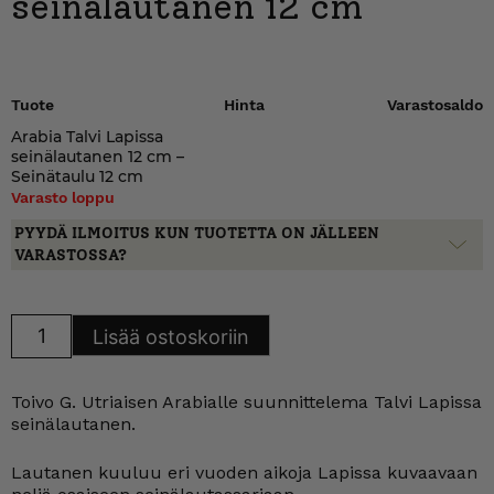
seinälautanen 12 cm
Tuote
Hinta
Varastosaldo
Arabia Talvi Lapissa
seinälautanen 12 cm –
Seinätaulu 12 cm
Varasto loppu
PYYDÄ ILMOITUS KUN TUOTETTA ON JÄLLEEN
VARASTOSSA?
Arabia
Lisää ostoskoriin
Talvi
Lapissa
seinälautanen
12
Toivo G. Utriaisen Arabialle suunnittelema Talvi Lapissa
cm
määrä
seinälautanen.
Lautanen kuuluu eri vuoden aikoja Lapissa kuvaavaan