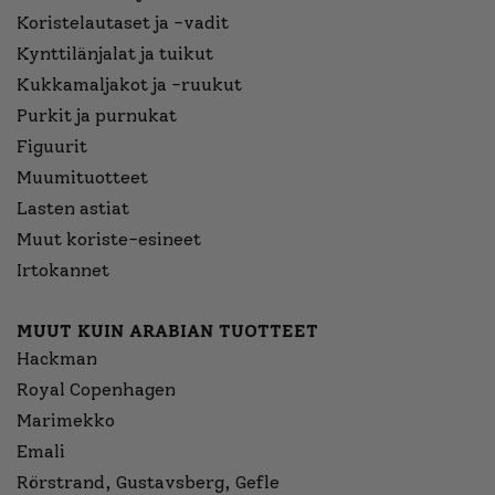
Koristelautaset ja -vadit
Kynttilänjalat ja tuikut
Kukkamaljakot ja -ruukut
Purkit ja purnukat
Figuurit
Muumituotteet
Lasten astiat
Muut koriste-esineet
Irtokannet
MUUT KUIN ARABIAN TUOTTEET
Hackman
Royal Copenhagen
Marimekko
Emali
Rörstrand, Gustavsberg, Gefle