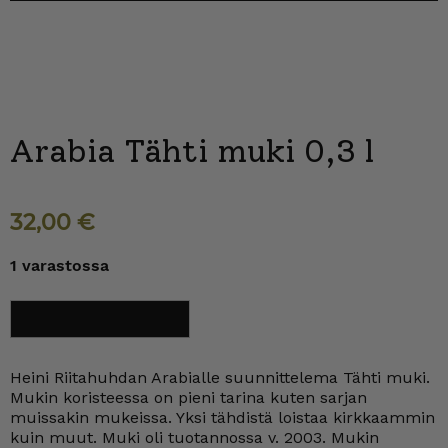
Arabia Tähti muki 0,3 l
32,00
€
1 varastossa
Arabia
Lisää ostoskoriin
Tähti
muki
0,3
l
Heini Riitahuhdan Arabialle suunnittelema Tähti muki.
määrä
Mukin koristeessa on pieni tarina kuten sarjan
muissakin mukeissa. Yksi tähdistä loistaa kirkkaammin
kuin muut. Muki oli tuotannossa v. 2003. Mukin