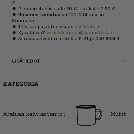
€
🍀 Pientoimituslisä alle 20 € tilauksiin 2,90 €
🍀
Ilmainen toimitus
yli 100 € tilauksiin
Suomeen
🍀 14 vrk:n palautusoikeus.
Lisätietoja
.
🍀 Kysyttävää?
verkkokauppa@wanhatkupit.fi
🍀 Asiakaspalvelu ma-su klo 9-21 p. 050 60654
LISÄTIEDOT
KATEGORIA
Arabian kahviastiastot
Mukit