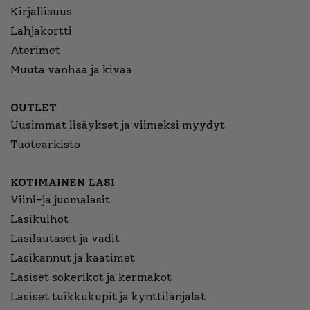
Kirjallisuus
Lahjakortti
Aterimet
Muuta vanhaa ja kivaa
OUTLET
Uusimmat lisäykset ja viimeksi myydyt
Tuotearkisto
KOTIMAINEN LASI
Viini-ja juomalasit
Lasikulhot
Lasilautaset ja vadit
Lasikannut ja kaatimet
Lasiset sokerikot ja kermakot
Lasiset tuikkukupit ja kynttilänjalat