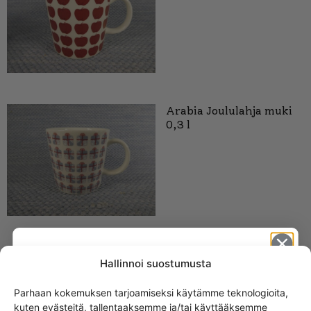
Arabia Joululahja muki
0,3 l
Arabia Pipari muki 0,3 l
Hallinnoi suostumusta
32,00
€
Parhaan kokemuksen tarjoamiseksi käytämme teknologioita,
kuten evästeitä, tallentaaksemme ja/tai käyttääksemme