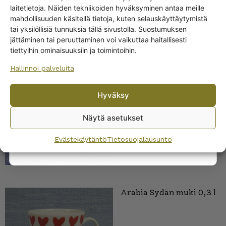
Get -5%
laitetietoja. Näiden tekniikoiden hyväksyminen antaa meille
off?
mahdollisuuden käsitellä tietoja, kuten selauskäyttäytymistä
tai yksilöllisiä tunnuksia tällä sivustolla. Suostumuksen
jättäminen tai peruuttaminen voi vaikuttaa haitallisesti
Yes! I want the discount
tiettyihin ominaisuuksiin ja toimintoihin.
Hallinnoi palveluita
No, I’ll pay full price
Arabia Joulukuusi muki,
Hyväksy
Teema-malli
By subscribing to the newsletter, you consent to receiving messages from
Wanhojen kuppien and confirm that you have read and accepted
the
Näytä asetukset
privacy policy.
Evästekäytäntö
Tietosuojalausunto
Arabia Sydän muki 0,3 l