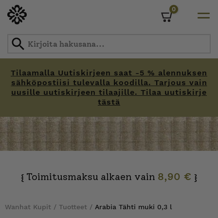
0
Cart
Tilaamalla Uutiskirjeen saat -5 % alennuksen
sähköpostiisi tulevalla koodilla. Tarjous vain
uusille uutiskirjeen tilaajille. Tilaa uutiskirje
tästä
Skip
to
content
Toimitusmaksu alkaen vain
8,90 €
{
}
Wanhat Kupit
/
Tuotteet
/
Arabia Tähti muki 0,3 l