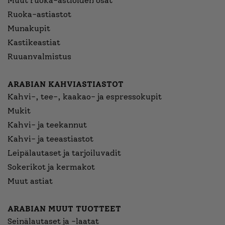
Muut ruoka-astioiden osat
Ruoka-astiastot
Munakupit
Kastikeastiat
Ruuanvalmistus
ARABIAN KAHVIASTIASTOT
Kahvi-, tee-, kaakao- ja espressokupit
Mukit
Kahvi- ja teekannut
Kahvi- ja teeastiastot
Leipälautaset ja tarjoiluvadit
Sokerikot ja kermakot
Muut astiat
ARABIAN MUUT TUOTTEET
Seinälautaset ja -laatat