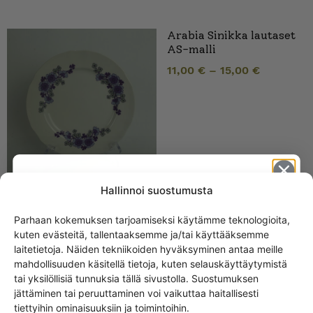
Arabia Sinikka lautaset
AS-malli
11,00
€
–
15,00
€
Hallinnoi suostumusta
Parhaan kokemuksen tarjoamiseksi käytämme teknologioita,
kuten evästeitä, tallentaaksemme ja/tai käyttääksemme
Get -5%
SAMANKALTAISET TUOTTEET
laitetietoja. Näiden tekniikoiden hyväksyminen antaa meille
off?
mahdollisuuden käsitellä tietoja, kuten selauskäyttäytymistä
Arabia Kaunokki kaadin
tai yksilöllisiä tunnuksia tällä sivustolla. Suostumuksen
1 ltr
jättäminen tai peruuttaminen voi vaikuttaa haitallisesti
Yes! I want the discount
tiettyihin ominaisuuksiin ja toimintoihin.