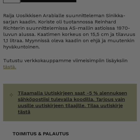
kaadin
1,1
ltr
Raija Uosikkisen Arabialle suunnitteleman Sinikka-
määrä
sarjan kaadin. Koriste oli tuotannossa Reinhard
Richterin suunnittelemissa AS-mallin astioissa 1970-
luvun alussa. Kaatimen korkeus on 15,5 cm ja tilavuus
1,1 litraa. Myynnissä oleva kaadin on ehjä ja muutenkin
hyväkuntoinen.
Tutustu verkkokauppamme viimeisimpiin lisäyksiin
tästä.
Tilaamalla Uutiskirjeen saat -5 % alennuksen
sähköpostiisi tulevalla koodilla. Tarjous vain
uusille uutiskirjeen tilaajille. Tilaa uutiskirje
tästä
TOIMITUS & PALAUTUS