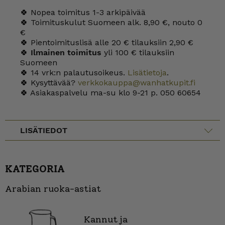
🍀 Nopea toimitus 1-3 arkipäivää
🍀 Toimituskulut Suomeen alk. 8,90 €, nouto 0
€
🍀 Pientoimituslisä alle 20 € tilauksiin 2,90 €
🍀
Ilmainen toimitus
yli 100 € tilauksiin
Suomeen
🍀 14 vrk:n palautusoikeus.
Lisätietoja
.
🍀 Kysyttävää?
verkkokauppa@wanhatkupit.fi
🍀 Asiakaspalvelu ma-su klo 9-21 p. 050 60654
LISÄTIEDOT
KATEGORIA
Arabian ruoka-astiat
Kannut ja