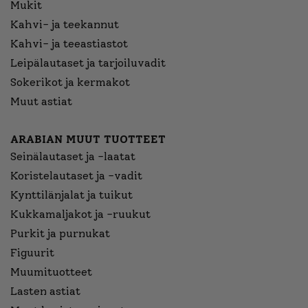
Mukit
Kahvi- ja teekannut
Kahvi- ja teeastiastot
Leipälautaset ja tarjoiluvadit
Sokerikot ja kermakot
Muut astiat
ARABIAN MUUT TUOTTEET
Seinälautaset ja -laatat
Koristelautaset ja -vadit
Kynttilänjalat ja tuikut
Kukkamaljakot ja -ruukut
Purkit ja purnukat
Figuurit
Muumituotteet
Lasten astiat