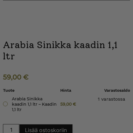
Arabia Sinikka kaadin 1,1
ltr
59,00
€
Tuote
Hinta
Varastosaldo
Arabia Sinikka
1 varastossa
kaadin 1,1 ltr – Kaadin
59,00
€
1,1 ltr
Arabia
Lisää ostoskoriin
Sinikka