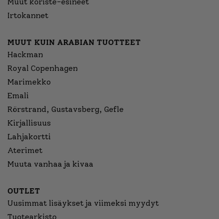
Muut koriste-esineet
Irtokannet
MUUT KUIN ARABIAN TUOTTEET
Hackman
Royal Copenhagen
Marimekko
Emali
Rörstrand, Gustavsberg, Gefle
Kirjallisuus
Lahjakortti
Aterimet
Muuta vanhaa ja kivaa
OUTLET
Uusimmat lisäykset ja viimeksi myydyt
Tuotearkisto