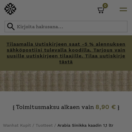
0
Cart
Tilaamalla Uutiskirjeen saat -5 % alennuksen
sähköpostiisi tulevalla koodilla. Tarjous vain
uusille uutiskirjeen tilaajille. Tilaa uutiskirje
tästä
Skip
to
content
Toimitusmaksu alkaen vain
8,90 €
{
}
Wanhat Kupit
/
Tuotteet
/
Arabia Sinikka kaadin 1,1 ltr