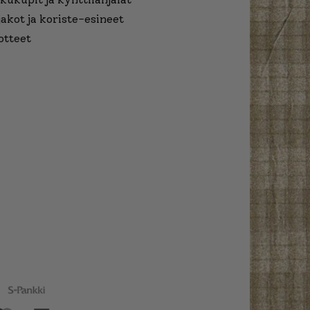
jakot ja koriste-esineet
otteet