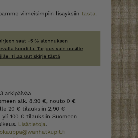
amme viimeisimpiin lisäyksiin
tästä.
kirjeen saat -5 % alennuksen
evalla koodilla. Tarjous vain uusille
jille. Tilaa uutiskirje tästä
S
3 arkipäivää
omeen alk. 8,90 €, nouto 0 €
lle 20 € tilauksiin 2,90 €
s
yli 100 € tilauksiin Suomeen
oikeus.
Lisätietoja
.
kokauppa@wanhatkupit.fi