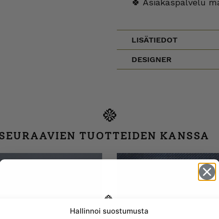
🍀 Asiakaspalvelu m
LISÄTIEDOT
DESIGNER
 SEURAAVIEN TUOTTEIDEN KANSSA
Hallinnoi suostumusta