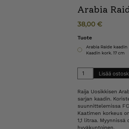
Arabia Raid
38,00
€
Tuote
Arabia Raide kaadin l
Kaadin kork. 17 cm
Arabia
Lisää ostosk
Raide
kaadin
lila
määrä
Raija Uosikkisen Ara
sarjan kaadin. Koris
suunnittelemissa FC-
Kaatimen korkeus on 
1,1 litraa. Myynnissä
hyväkuntoinen.