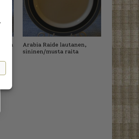
,
ninen
Arabia Raide lautanen,
sininen/musta raita