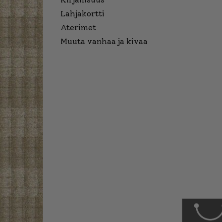
Lahjakortti
Aterimet
Muuta vanhaa ja kivaa