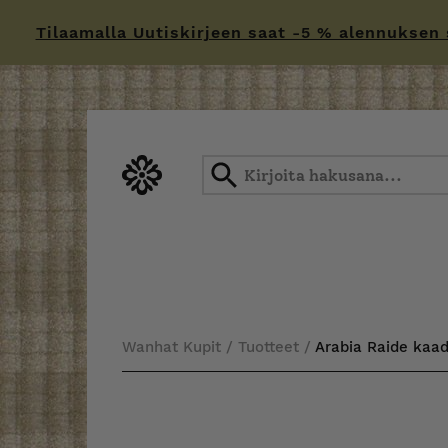
Tilaamalla Uutiskirjeen saat -5 % alennuksen sä
Skip
to
content
Wanhat Kupit
/
Tuotteet
/
Arabia Raide kaadi