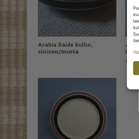
Pa
ev
te
kut
Su
tie
Arabia Raide kulho,
Arab
sininen/musta
lila
Ha
18,0