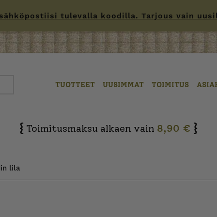
hköpostiisi tulevalla koodilla. Tarjous vain uusille
TUOTTEET
UUSIMMAT
TOIMITUS
ASIA
{
}
Toimitusmaksu alkaen vain
8,90 €
n lila