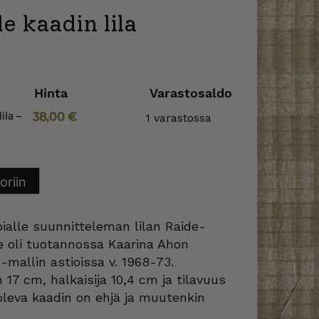
e kaadin lila
Hinta
Varastosaldo
ila –
38,00
€
1 varastossa
oriin
bialle suunnitteleman lilan Raide-
te oli tuotannossa Kaarina Ahon
mallin astioissa v. 1968-73.
17 cm, halkaisija 10,4 cm ja tilavuus
 oleva kaadin on ehjä ja muutenkin