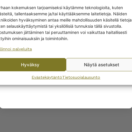
Get -5%
rhaan kokemuksen tarjoamiseksi käytämme teknologioita, kuten
off?
ästeitä, tallentaaksemme ja/tai käyttääksemme laitetietoja. Näiden
kniikoiden hyväksyminen antaa meille mahdollisuuden käsitellä tietoja
en selauskäyttäytymistä tai yksilöllisiä tunnuksia tällä sivustolla.
Yes! I want the discount
ostumuksen jättäminen tai peruuttaminen voi vaikuttaa haitallisesti
ttyihin ominaisuuksiin ja toimintoihin.
ia Raide tarjoilukulhot
Arabia Raide kaadin si
llinnoi palveluita
No, I’ll pay full price
0
€
–
25,00
€
Hyväksy
Näytä asetukset
By subscribing to the newsletter, you consent to receiving messages from
Wanhojen kuppien and confirm that you have read and accepted
the
Evästekäytäntö
Tietosuojalausunto
privacy policy.