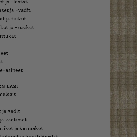
t ja -laatat
aset ja -vadit
at ja tuikut
kot ja -ruukut
urnukat
eet
at
e-esineet
N LASI
malasit
 ja vadit
ja kaatimet
erikot ja kermakot
kukupit ja kynttilänjalat