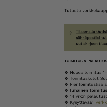
Tutustu verkkokaupp
Tilaamalla Uutis
sähköpostiisi tul
uutiskirjeen tilaa
TOIMITUS & PALAUTU
🍀 Nopea toimitus 1-
🍀 Toimituskulut Su
🍀 Pientoimituslisä a
🍀
Ilmainen toimitu
🍀 14 vrk:n palautus
🍀 Kysyttävää?
verk