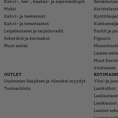
Kahvi-, tee-, kaakao- ja espressokupit
Seinälautase
Mukit
Koristelaut
Kahvi- ja teekannut
Kynttilänjal
Kahvi- ja teeastiastot
Kukkamalja
Leipälautaset ja tarjoiluvadit
Purkit ja p
Sokerikot ja kermakot
Figuurit
Muut astiat
Muumituott
Lasten asti
Muut korist
Irtokannet
OUTLET
KOTIMAINE
Uusimmat lisäykset ja viimeksi myydyt
Viini-ja juo
Tuotearkisto
Lasikulhot
Lasilautaset
Lasikannut 
Lasiset sok
Lasiset tuik