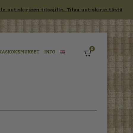
 uutiskirjeen tilaajille. Tilaa uutiskirje tästä
0
KASKOKEMUKSET
INFO
Cart