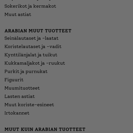
Sokerikot ja kermakot
Muut astiat
ARABIAN MUUT TUOTTEET
Seinälautaset ja -laatat
Koristelautaset ja -vadit
Kynttilänjalat ja tuikut
Kukkamaljakot ja -ruukut
Purkit ja purnukat
Figuurit
Muumituotteet
Lasten astiat
Muut koriste-esineet
Irtokannet
MUUT KUIN ARABIAN TUOTTEET