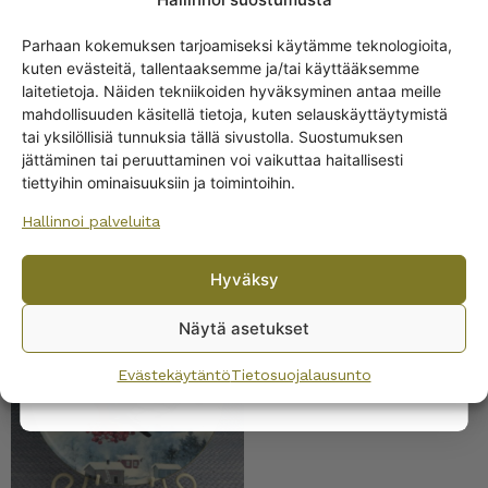
Parhaan kokemuksen tarjoamiseksi käytämme teknologioita,
kuten evästeitä, tallentaaksemme ja/tai käyttääksemme
Get -5%
laitetietoja. Näiden tekniikoiden hyväksyminen antaa meille
off?
mahdollisuuden käsitellä tietoja, kuten selauskäyttäytymistä
tai yksilöllisiä tunnuksia tällä sivustolla. Suostumuksen
jättäminen tai peruuttaminen voi vaikuttaa haitallisesti
Yes! I want the discount
tiettyihin ominaisuuksiin ja toimintoihin.
Hallinnoi palveluita
SAMANKALTAISET TUOTTEET
No, I’ll pay full price
Hyväksy
Arabia Punatulkkuja
By subscribing to the newsletter, you consent to receiving messages from
pihlajassa seinälautanen
Wanhojen kuppien and confirm that you have read and accepted
the
20 cm
Näytä asetukset
privacy policy.
Evästekäytäntö
Tietosuojalausunto