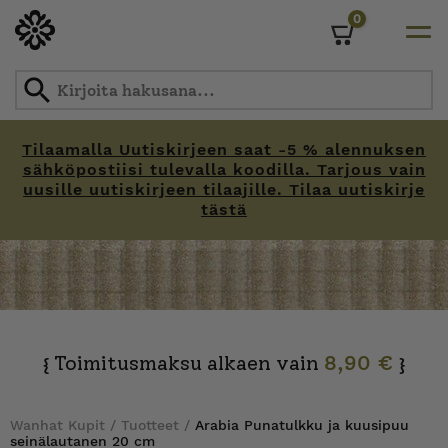
0
Cart
Tilaamalla Uutiskirjeen saat -5 % alennuksen
sähköpostiisi tulevalla koodilla. Tarjous vain
uusille uutiskirjeen tilaajille. Tilaa uutiskirje
tästä
Skip
to
content
Toimitusmaksu alkaen vain
8,90 €
{
}
Wanhat Kupit
/
Tuotteet
/
Arabia Punatulkku ja kuusipuu
seinälautanen 20 cm