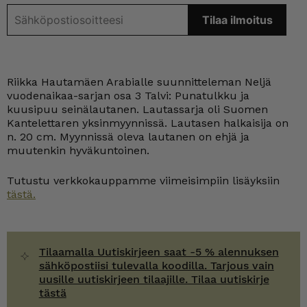
Riikka Hautamäen Arabialle suunnitteleman Neljä
vuodenaikaa-sarjan osa 3 Talvi: Punatulkku ja
kuusipuu seinälautanen. Lautassarja oli Suomen
Kantelettaren yksinmyynnissä. Lautasen halkaisija on
n. 20 cm. Myynnissä oleva lautanen on ehjä ja
muutenkin hyväkuntoinen.
Tutustu verkkokauppamme viimeisimpiin lisäyksiin
tästä.
Tilaamalla Uutiskirjeen saat -5 % alennuksen
sähköpostiisi tulevalla koodilla. Tarjous vain
uusille uutiskirjeen tilaajille. Tilaa uutiskirje
tästä