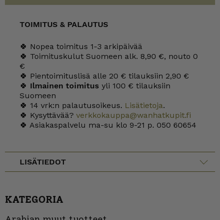
TOIMITUS & PALAUTUS
🍀 Nopea toimitus 1-3 arkipäivää
🍀 Toimituskulut Suomeen alk. 8,90 €, nouto 0
€
🍀 Pientoimituslisä alle 20 € tilauksiin 2,90 €
🍀
Ilmainen toimitus
yli 100 € tilauksiin
Suomeen
🍀 14 vrk:n palautusoikeus.
Lisätietoja
.
🍀 Kysyttävää?
verkkokauppa@wanhatkupit.fi
🍀 Asiakaspalvelu ma-su klo 9-21 p. 050 60654
LISÄTIEDOT
KATEGORIA
Arabian muut tuotteet