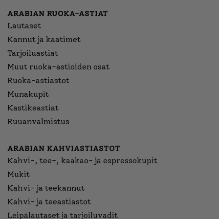
ARABIAN RUOKA-ASTIAT
Lautaset
Kannut ja kaatimet
Tarjoiluastiat
Muut ruoka-astioiden osat
Ruoka-astiastot
Munakupit
Kastikeastiat
Ruuanvalmistus
ARABIAN KAHVIASTIASTOT
Kahvi-, tee-, kaakao- ja espressokupit
Mukit
Kahvi- ja teekannut
Kahvi- ja teeastiastot
Leipälautaset ja tarjoiluvadit