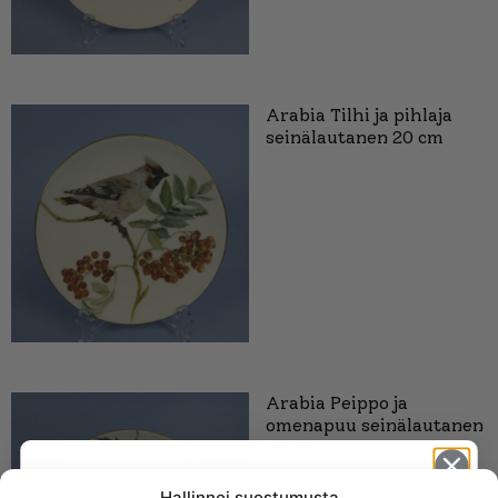
Arabia Tilhi ja pihlaja
seinälautanen 20 cm
Arabia Peippo ja
omenapuu seinälautanen
20 cm
Hallinnoi suostumusta