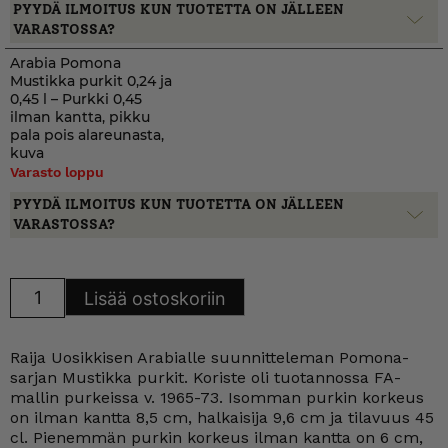
PYYDÄ ILMOITUS KUN TUOTETTA ON JÄLLEEN
VARASTOSSA?
Arabia Pomona
Mustikka purkit 0,24 ja
0,45 l – Purkki 0,45
ilman kantta, pikku
pala pois alareunasta,
kuva
Varasto loppu
PYYDÄ ILMOITUS KUN TUOTETTA ON JÄLLEEN
VARASTOSSA?
Arabia
Lisää ostoskoriin
Pomona
Mustikka
purkit
0,24
Raija Uosikkisen Arabialle suunnitteleman Pomona-
ja
0,45
sarjan Mustikka purkit. Koriste oli tuotannossa FA-
l
mallin purkeissa v. 1965-73. Isomman purkin korkeus
määrä
on ilman kantta 8,5 cm, halkaisija 9,6 cm ja tilavuus 45
cl. Pienemmän purkin korkeus ilman kantta on 6 cm,