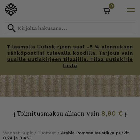
0
Cart
Tilaamalla Uutiskirjeen saat -5 % alennuksen
sähköpostiisi tulevalla koodilla. Tarjous vain
uusille uutiskirjeen tilaajille. Tilaa uutiskirje
tästä
Skip
to
content
Toimitusmaksu alkaen vain
8,90 €
{
}
Wanhat Kupit
/
Tuotteet
/
Arabia Pomona Mustikka purkit
0,24 ja 0,45 l