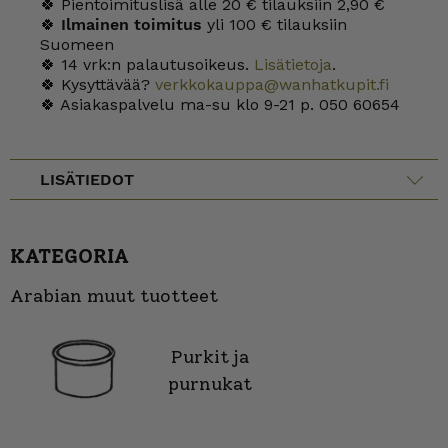
🍀 Pientoimituslisä alle 20 € tilauksiin 2,90 €
🍀
Ilmainen toimitus
yli 100 € tilauksiin
Suomeen
🍀 14 vrk:n palautusoikeus.
Lisätietoja
.
🍀 Kysyttävää?
verkkokauppa@wanhatkupit.fi
🍀 Asiakaspalvelu ma-su klo 9-21 p. 050 60654
LISÄTIEDOT
KATEGORIA
Arabian muut tuotteet
Purkit ja
purnukat