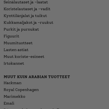
Seinälautaset ja -laatat
Koristelautaset ja -vadit
Kynttilänjalat ja tuikut
Kukkamaljakot ja -ruukut
Purkit ja purnukat
Figuurit
Muumituotteet
Lasten astiat
Muut koriste-esineet
Irtokannet
MUUT KUIN ARABIAN TUOTTEET
Hackman
Royal Copenhagen
Marimekko
Emali