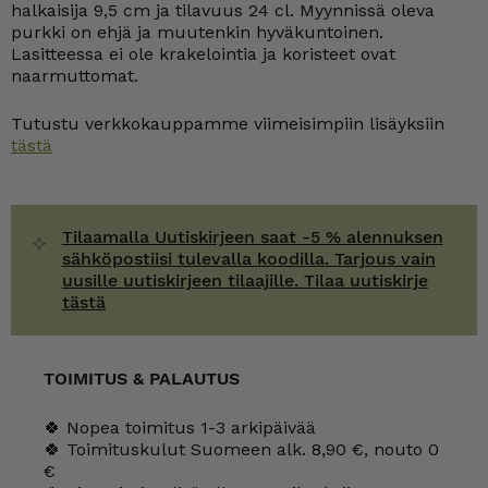
halkaisija 9,5 cm ja tilavuus 24 cl. Myynnissä oleva
purkki on ehjä ja muutenkin hyväkuntoinen.
Lasitteessa ei ole krakelointia ja koristeet ovat
naarmuttomat.
Tutustu verkkokauppamme viimeisimpiin lisäyksiin
tästä
Tilaamalla Uutiskirjeen saat -5 % alennuksen
sähköpostiisi tulevalla koodilla. Tarjous vain
uusille uutiskirjeen tilaajille. Tilaa uutiskirje
tästä
TOIMITUS & PALAUTUS
🍀 Nopea toimitus 1-3 arkipäivää
🍀 Toimituskulut Suomeen alk. 8,90 €, nouto 0
€