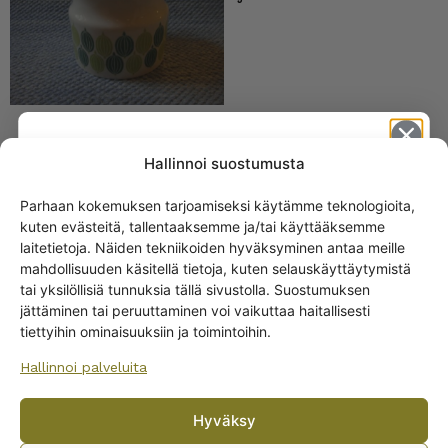
Arabia Pomona purkit
Hallinnoi suostumusta
0,24 l ja 0,45 l valkoinen
Parhaan kokemuksen tarjoamiseksi käytämme teknologioita,
19,00
€
–
25,00
€
kuten evästeitä, tallentaaksemme ja/tai käyttääksemme
Get -5%
laitetietoja. Näiden tekniikoiden hyväksyminen antaa meille
off?
mahdollisuuden käsitellä tietoja, kuten selauskäyttäytymistä
tai yksilöllisiä tunnuksia tällä sivustolla. Suostumuksen
jättäminen tai peruuttaminen voi vaikuttaa haitallisesti
Yes! I want the discount
tiettyihin ominaisuuksiin ja toimintoihin.
Arabia Pomona Omena
Hallinnoi palveluita
No, I’ll pay full price
purkki iso ja pieni
Hyväksy
By subscribing to the newsletter, you consent to receiving messages from