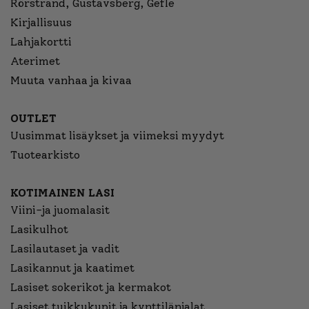
Rörstrand, Gustavsberg, Gefle
Kirjallisuus
Lahjakortti
Aterimet
Muuta vanhaa ja kivaa
OUTLET
Uusimmat lisäykset ja viimeksi myydyt
Tuotearkisto
KOTIMAINEN LASI
Viini-ja juomalasit
Lasikulhot
Lasilautaset ja vadit
Lasikannut ja kaatimet
Lasiset sokerikot ja kermakot
Lasiset tuikkukupit ja kynttilänjalat