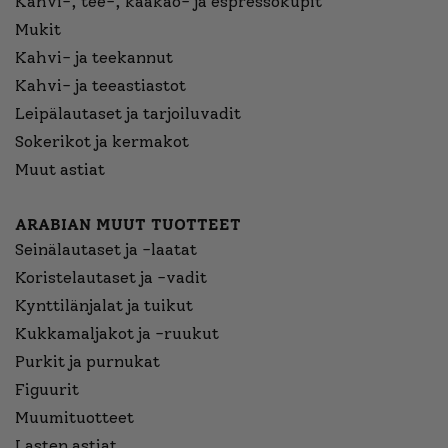
Kahvi-, tee-, kaakao- ja espressokupit
Mukit
Kahvi- ja teekannut
Kahvi- ja teeastiastot
Leipälautaset ja tarjoiluvadit
Sokerikot ja kermakot
Muut astiat
ARABIAN MUUT TUOTTEET
Seinälautaset ja -laatat
Koristelautaset ja -vadit
Kynttilänjalat ja tuikut
Kukkamaljakot ja -ruukut
Purkit ja purnukat
Figuurit
Muumituotteet
Lasten astiat