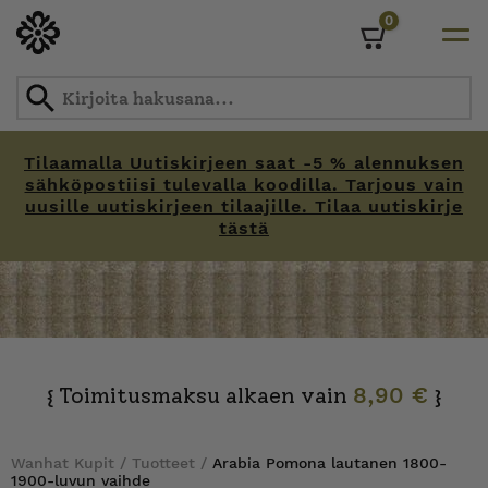
0
Cart
Tilaamalla Uutiskirjeen saat -5 % alennuksen
sähköpostiisi tulevalla koodilla. Tarjous vain
uusille uutiskirjeen tilaajille. Tilaa uutiskirje
tästä
Skip
to
content
Toimitusmaksu alkaen vain
8,90 €
{
}
Wanhat Kupit
/
Tuotteet
/
Arabia Pomona lautanen 1800-
1900-luvun vaihde