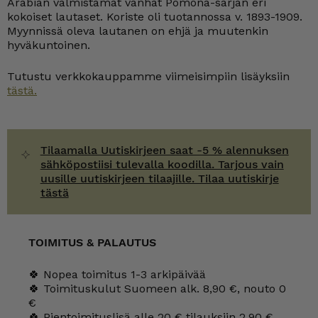
Arabian valmistamat vanhat Pomona-sarjan eri
luvun
vaihde
kokoiset lautaset. Koriste oli tuotannossa v. 1893-1909.
määrä
Myynnissä oleva lautanen on ehjä ja muutenkin
hyväkuntoinen.
Tutustu verkkokauppamme viimeisimpiin lisäyksiin
tästä.
Tilaamalla Uutiskirjeen saat -5 % alennuksen
sähköpostiisi tulevalla koodilla. Tarjous vain
uusille uutiskirjeen tilaajille. Tilaa uutiskirje
tästä
TOIMITUS & PALAUTUS
🍀 Nopea toimitus 1-3 arkipäivää
🍀 Toimituskulut Suomeen alk. 8,90 €, nouto 0
€
🍀 Pientoimituslisä alle 20 € tilauksiin 2,90 €