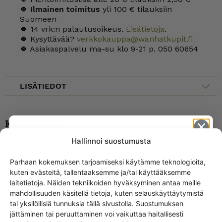
🍀
Ilmainen toimitus
yli 100 € tilauksiin
Suomeen
🍀 14 vrk:n palautusoikeus.
Lisätietoja
.
🍀 Kysyttävää?
verkkokauppa@wanhatkupit.fi
🍀 Asiakaspalvelu ma-su klo 9-21 p. 050 60654
LISÄTIEDOT
KATEGORIA
Hallinnoi suostumusta
Parhaan kokemuksen tarjoamiseksi käytämme teknologioita,
Arabian ruoka-astiat
Lautaset
kuten evästeitä, tallentaaksemme ja/tai käyttääksemme
Get -5%
laitetietoja. Näiden tekniikoiden hyväksyminen antaa meille
off?
mahdollisuuden käsitellä tietoja, kuten selauskäyttäytymistä
tai yksilöllisiä tunnuksia tällä sivustolla. Suostumuksen
jättäminen tai peruuttaminen voi vaikuttaa haitallisesti
Yes! I want the discount