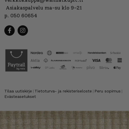
verkkokauppa@wanhatkupit.fi
Asiakaspalvelu ma-su klo 9-21
p. 050 60654
Tilaa uutiskirje
Tietoturva- ja rekisteriseloste
Peru sopimus
|
|
|
Evästeasetukset