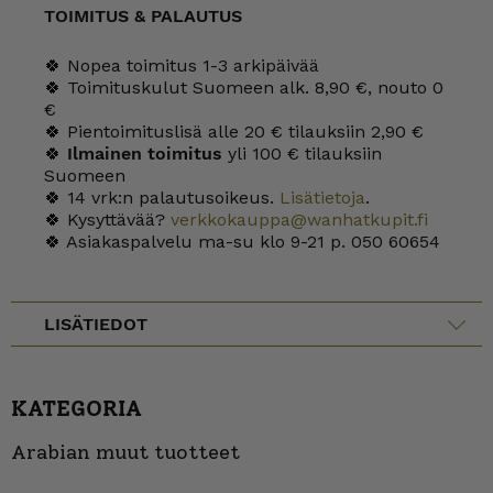
TOIMITUS & PALAUTUS
🍀 Nopea toimitus 1-3 arkipäivää
🍀 Toimituskulut Suomeen alk. 8,90 €, nouto 0
€
🍀 Pientoimituslisä alle 20 € tilauksiin 2,90 €
🍀
Ilmainen toimitus
yli 100 € tilauksiin
Suomeen
🍀 14 vrk:n palautusoikeus.
Lisätietoja
.
🍀 Kysyttävää?
verkkokauppa@wanhatkupit.fi
🍀 Asiakaspalvelu ma-su klo 9-21 p. 050 60654
LISÄTIEDOT
KATEGORIA
Arabian muut tuotteet