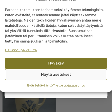
Parhaan kokemuksen tarjoamiseksi käytämme teknologioita,
SAMANKALTAISET TUOTTEET
kuten evästeitä, tallentaaksemme ja/tai käyttääksemme
Get -5%
laitetietoja. Näiden tekniikoiden hyväksyminen antaa meille
off?
Arabia Pesukaluston
mahdollisuuden käsitellä tietoja, kuten selauskäyttäytymistä
kannu sinivihreä koriste
tai yksilöllisiä tunnuksia tällä sivustolla. Suostumuksen
XE-malli
jättäminen tai peruuttaminen voi vaikuttaa haitallisesti
Yes! I want the discount
tiettyihin ominaisuuksiin ja toimintoihin.
Hallinnoi palveluita
No, I’ll pay full price
Hyväksy
By subscribing to the newsletter, you consent to receiving messages from
Wanhojen kuppien and confirm that you have read and accepted
the
Näytä asetukset
Arabia Sinikello
privacy policy.
pesukaluston vesikannu
Evästekäytäntö
Tietosuojalausunto
75,00
€