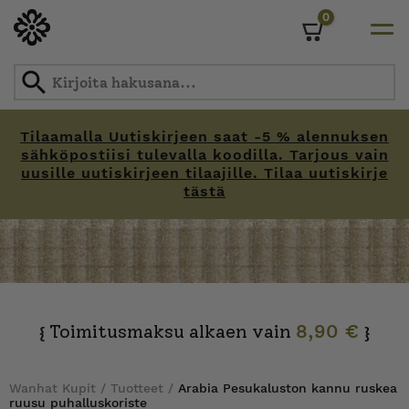
0
Cart
Tilaamalla Uutiskirjeen saat -5 % alennuksen
sähköpostiisi tulevalla koodilla. Tarjous vain
uusille uutiskirjeen tilaajille. Tilaa uutiskirje
tästä
Skip
to
content
Toimitusmaksu alkaen vain
8,90 €
{
}
Wanhat Kupit
/
Tuotteet
/
Arabia Pesukaluston kannu ruskea
ruusu puhalluskoriste