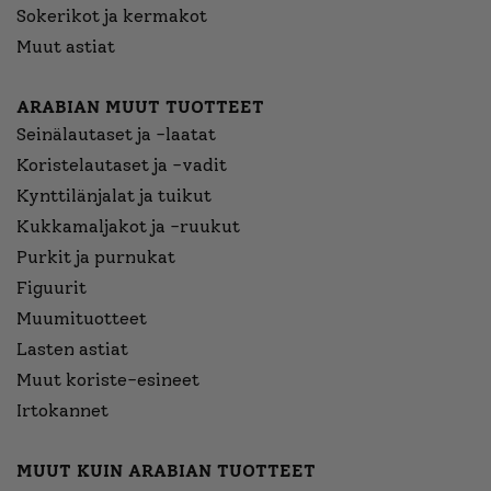
Sokerikot ja kermakot
Muut astiat
ARABIAN MUUT TUOTTEET
Seinälautaset ja -laatat
Koristelautaset ja -vadit
Kynttilänjalat ja tuikut
Kukkamaljakot ja -ruukut
Purkit ja purnukat
Figuurit
Muumituotteet
Lasten astiat
Muut koriste-esineet
Irtokannet
MUUT KUIN ARABIAN TUOTTEET