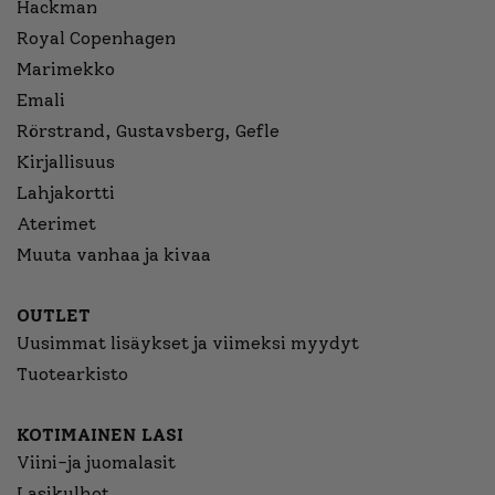
Hackman
Royal Copenhagen
Marimekko
Emali
Rörstrand, Gustavsberg, Gefle
Kirjallisuus
Lahjakortti
Aterimet
Muuta vanhaa ja kivaa
OUTLET
Uusimmat lisäykset ja viimeksi myydyt
Tuotearkisto
KOTIMAINEN LASI
Viini-ja juomalasit
Lasikulhot