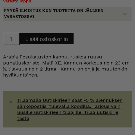
Varasto loppu
PYYDÄ ILMOITUS KUN TUOTETTA ON JÄLLEEN
VARASTOSSA?
Arabia
Lisää ostoskoriin
Pesukaluston
kannu
ruskea
ruusu
Arabia Pesukaluston kannu, ruskea ruusu
puhalluskoriste
määrä
puhalluskoriste. Malli XE. Kannun korkeus noin 23 cm
ja tilavuus noin 2 litraa. Kannu on ehjä ja muutenkin
hyväkuntoinen.
Tilaamalla Uutiskirjeen saat -5 % alennuksen
sähköpostiisi tulevalla koodilla. Tarjous vain
uusille uutiskirjeen tilaajille. Tilaa uutiskirje
tästä