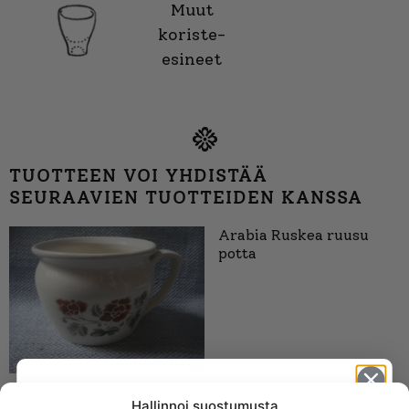
Muut
koriste-
esineet
TUOTTEEN VOI YHDISTÄÄ
SEURAAVIEN TUOTTEIDEN KANSSA
Arabia Ruskea ruusu
potta
Hallinnoi suostumusta