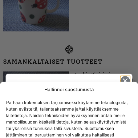
SAMANKALTAISET TUOTTEET
Arabia Sinisiipi
perhosmuki, Teema malli
Hallinnoi suostumusta
Parhaan kokemuksen tarjoamiseksi käytämme teknologioita,
kuten evästeitä, tallentaaksemme ja/tai käyttääksemme
Get -5%
laitetietoja. Näiden tekniikoiden hyväksyminen antaa meille
off?
mahdollisuuden käsitellä tietoja, kuten selauskäyttäytymistä
tai yksilöllisiä tunnuksia tällä sivustolla. Suostumuksen
jättäminen tai peruuttaminen voi vaikuttaa haitallisesti
Yes! I want the discount
Arabia Neitoperho