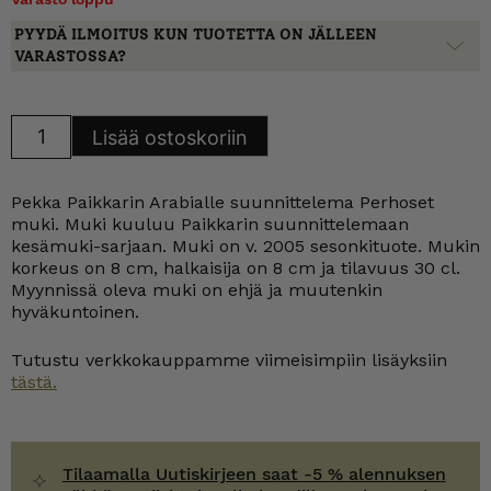
PYYDÄ ILMOITUS KUN TUOTETTA ON JÄLLEEN
VARASTOSSA?
Arabia
Lisää ostoskoriin
Perhoset
muki
0,3
l
Pekka Paikkarin Arabialle suunnittelema Perhoset
määrä
muki. Muki kuuluu Paikkarin suunnittelemaan
kesämuki-sarjaan. Muki on v. 2005 sesonkituote. Mukin
korkeus on 8 cm, halkaisija on 8 cm ja tilavuus 30 cl.
Myynnissä oleva muki on ehjä ja muutenkin
hyväkuntoinen.
Tutustu verkkokauppamme viimeisimpiin lisäyksiin
tästä.
Tilaamalla Uutiskirjeen saat -5 % alennuksen