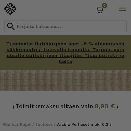
0
Cart
Tilaamalla Uutiskirjeen saat -5 % alennuksen
sähköpostiisi tulevalla koodilla. Tarjous vain
uusille uutiskirjeen tilaajille. Tilaa uutiskirje
tästä
Skip
to
content
Toimitusmaksu alkaen vain
8,90 €
{
}
Wanhat Kupit
/
Tuotteet
/
Arabia Perhoset muki 0,3 l