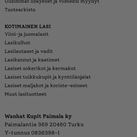
Uusimmat lisäykset ja viimeksi myydyt
Tuotearkisto
KOTIMAINEN LASI
Viini-ja juomalasit
Lasikulhot
Lasilautaset ja vadit
Lasikannut ja kaatimet
Lasiset sokerikot ja kermakot
Lasiset tuikkukupit ja kynttilänjalat
Lasiset maljakot ja koriste-esineet
Muut lasituotteet
Wanhat Kupit Paimala ky
Paimalantie 369 20460 Turku
Y-tunnus 0836398-1