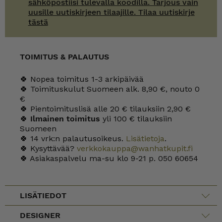
sähköpostiisi tulevalla koodilla. Tarjous vain
uusille uutiskirjeen tilaajille. Tilaa uutiskirje
tästä
TOIMITUS & PALAUTUS
🍀 Nopea toimitus 1-3 arkipäivää
🍀 Toimituskulut Suomeen alk. 8,90 €, nouto 0
€
🍀 Pientoimituslisä alle 20 € tilauksiin 2,90 €
🍀
Ilmainen toimitus
yli 100 € tilauksiin
Suomeen
🍀 14 vrk:n palautusoikeus.
Lisätietoja
.
🍀 Kysyttävää?
verkkokauppa@wanhatkupit.fi
🍀 Asiakaspalvelu ma-su klo 9-21 p. 050 60654
LISÄTIEDOT
DESIGNER