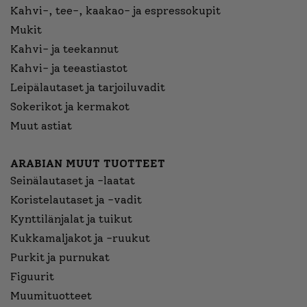
Kahvi-, tee-, kaakao- ja espressokupit
Mukit
Kahvi- ja teekannut
Kahvi- ja teeastiastot
Leipälautaset ja tarjoiluvadit
Sokerikot ja kermakot
Muut astiat
ARABIAN MUUT TUOTTEET
Seinälautaset ja -laatat
Koristelautaset ja -vadit
Kynttilänjalat ja tuikut
Kukkamaljakot ja -ruukut
Purkit ja purnukat
Figuurit
Muumituotteet